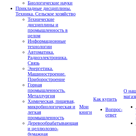
Биологические науки
Прикладные дисциплины.
Техника. Сельское хозяйство
Технические
дисциплины и
промышленность в
целом
Информационные
технологии
Автоматика.
Радиоэлектроника.
Связь
Энергетика.
Машиностроение.
Приборостроение
Горная
промышленность.
О на
Металлургия
магаз
Как купить
Химическая, пищевая,
микробиологическая и
Мои
Вопрос-
легкая
книги
ответ
промышленность
Деревообрабатывающая
и целлюлозно-
бумажная