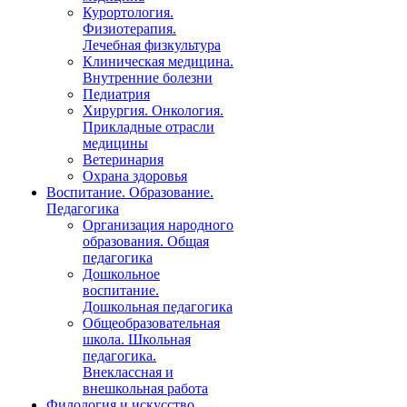
Курортология.
Физиотерапия.
Лечебная физкультура
Клиническая медицина.
Внутренние болезни
Педиатрия
Хирургия. Онкология.
Прикладные отрасли
медицины
Ветеринария
Охрана здоровья
Воспитание. Образование.
Педагогика
Организация народного
образования. Общая
педагогика
Дошкольное
воспитание.
Дошкольная педагогика
Общеобразовательная
школа. Школьная
педагогика.
Внеклассная и
внешкольная работа
Филология и искусство