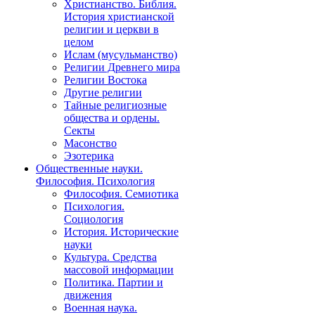
Христианство. Библия.
История христианской
религии и церкви в
целом
Ислам (мусульманство)
Религии Древнего мира
Религии Востока
Другие религии
Тайные религиозные
общества и ордены.
Секты
Масонство
Эзотерика
Общественные науки.
Философия. Психология
Философия. Семиотика
Психология.
Социология
История. Исторические
науки
Культура. Средства
массовой информации
Политика. Партии и
движения
Военная наука.