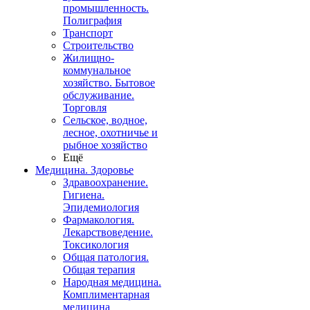
промышленность.
Полиграфия
Транспорт
Строительство
Жилищно-
коммунальное
хозяйство. Бытовое
обслуживание.
Торговля
Сельское, водное,
лесное, охотничье и
рыбное хозяйство
Ещё
Медицина. Здоровье
Здравоохранение.
Гигиена.
Эпидемиология
Фармакология.
Лекарствоведение.
Токсикология
Общая патология.
Общая терапия
Народная медицина.
Комплиментарная
медицина