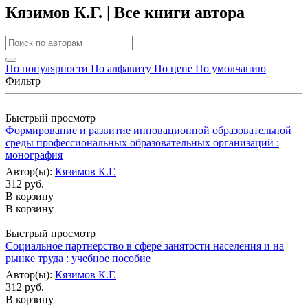
Кязимов К.Г. | Все книги автора
По популярности
По алфавиту
По цене
По умолчанию
Фильтр
Быстрый просмотр
Формирование и развитие инновационной образовательной
среды профессиональных образовательных организаций :
монография
Автор(ы):
Кязимов К.Г.
312 руб.
В корзину
В корзину
Быстрый просмотр
Социальное партнерство в сфере занятости населения и на
рынке труда : учебное пособие
Автор(ы):
Кязимов К.Г.
312 руб.
В корзину