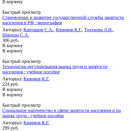
В корзину
Быстрый просмотр
Становление и развитие государственной службы занятости
населения в РФ : монография
Автор(ы):
Карташов С.А.
,
Кязимов К.Г.
,
Тохтиева Л.Н.
,
Шапиро С.А.
306 руб.
В корзину
В корзину
Быстрый просмотр
Технологии регулирования рынка труда и занятости
населения : учебное пособие
Автор(ы):
Кязимов К.Г.
224 руб.
В корзину
В корзину
Быстрый просмотр
Социальное партнерство в сфере занятости населения и на
рынке труда : учебное пособие
Автор(ы):
Кязимов К.Г.
299 руб.