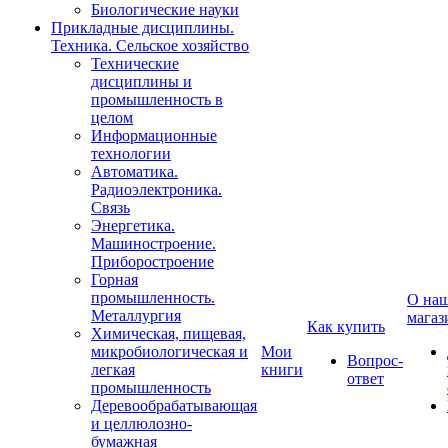
Биологические науки
Прикладные дисциплины.
Техника. Сельское хозяйство
Технические
дисциплины и
промышленность в
целом
Информационные
технологии
Автоматика.
Радиоэлектроника.
Связь
Энергетика.
Машиностроение.
Приборостроение
Горная
промышленность.
О на
Металлургия
магаз
Как купить
Химическая, пищевая,
микробиологическая и
Мои
Вопрос-
легкая
книги
ответ
промышленность
Деревообрабатывающая
и целлюлозно-
бумажная