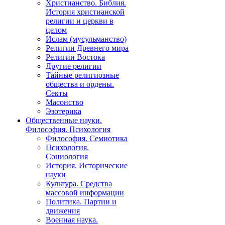
Христианство. Библия.
История христианской
религии и церкви в
целом
Ислам (мусульманство)
Религии Древнего мира
Религии Востока
Другие религии
Тайные религиозные
общества и ордены.
Секты
Масонство
Эзотерика
Общественные науки.
Философия. Психология
Философия. Семиотика
Психология.
Социология
История. Исторические
науки
Культура. Средства
массовой информации
Политика. Партии и
движения
Военная наука.