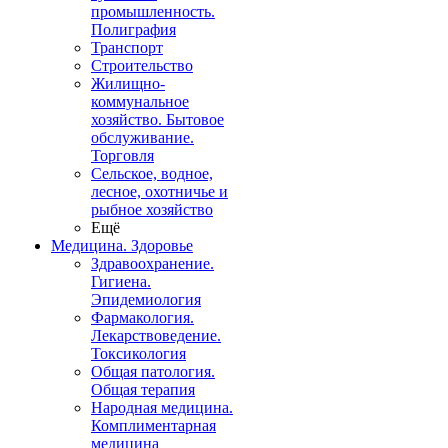
промышленность.
Полиграфия
Транспорт
Строительство
Жилищно-
коммунальное
хозяйство. Бытовое
обслуживание.
Торговля
Сельское, водное,
лесное, охотничье и
рыбное хозяйство
Ещё
Медицина. Здоровье
Здравоохранение.
Гигиена.
Эпидемиология
Фармакология.
Лекарствоведение.
Токсикология
Общая патология.
Общая терапия
Народная медицина.
Комплиментарная
медицина