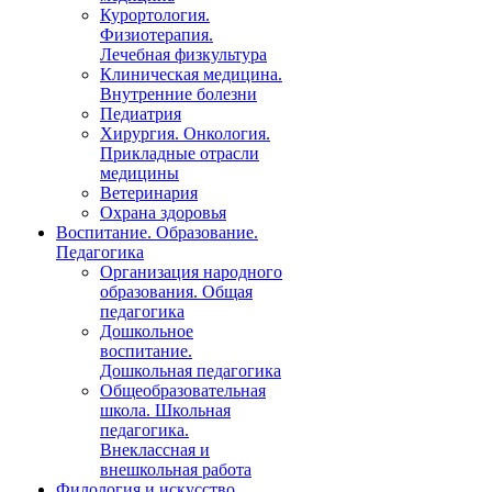
Курортология.
Физиотерапия.
Лечебная физкультура
Клиническая медицина.
Внутренние болезни
Педиатрия
Хирургия. Онкология.
Прикладные отрасли
медицины
Ветеринария
Охрана здоровья
Воспитание. Образование.
Педагогика
Организация народного
образования. Общая
педагогика
Дошкольное
воспитание.
Дошкольная педагогика
Общеобразовательная
школа. Школьная
педагогика.
Внеклассная и
внешкольная работа
Филология и искусство