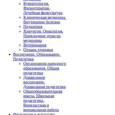
Курортология.
Физиотерапия.
Лечебная физкультура
Клиническая медицина.
Внутренние болезни
Педиатрия
Хирургия. Онкология.
Прикладные отрасли
медицины
Ветеринария
Охрана здоровья
Воспитание. Образование.
Педагогика
Организация народного
образования. Общая
педагогика
Дошкольное
воспитание.
Дошкольная педагогика
Общеобразовательная
школа. Школьная
педагогика.
Внеклассная и
внешкольная работа
Филология и искусство