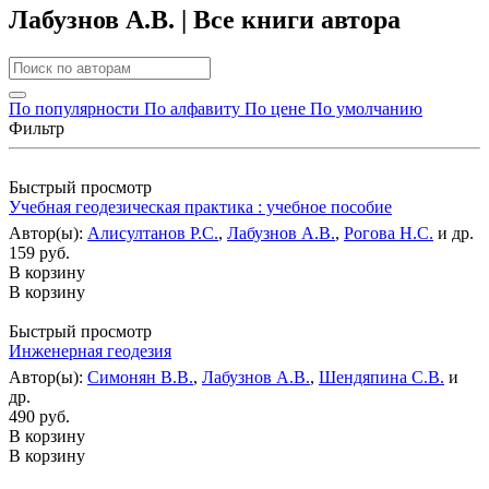
Лабузнов А.В. | Все книги автора
По популярности
По алфавиту
По цене
По умолчанию
Фильтр
Быстрый просмотр
Учебная геодезическая практика : учебное пособие
Автор(ы):
Алисултанов Р.С.
,
Лабузнов А.В.
,
Рогова Н.С.
и др.
159 руб.
В корзину
В корзину
Быстрый просмотр
Инженерная геодезия
Автор(ы):
Симонян В.В.
,
Лабузнов А.В.
,
Шендяпина С.В.
и
др.
490 руб.
В корзину
В корзину