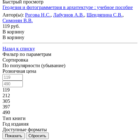
Быстрый просмотр
Геодезия и фотограмметрия в архитектуре : учебное пособие
Автор(ы):
Рогова Н.С.
,
Лабузнов А.В.
,
Шендяпина С.В.
,
Симонян В.В.
119 руб.
В корзину
В корзину
Назад к списку
Фильтр по параметрам
Сортировка
По популярности (убывание)
Розничная цена
119
212
305
397
490
Тип книги
Год издания
Доступные форматы
Сбросить