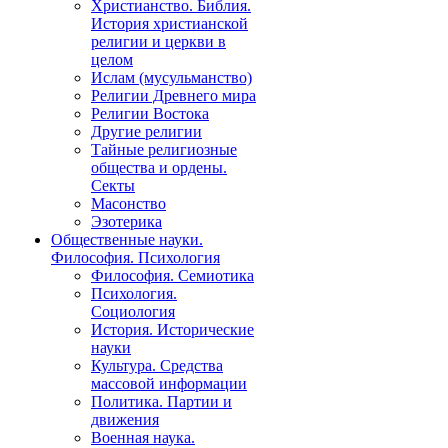
Христианство. Библия.
История христианской
религии и церкви в
целом
Ислам (мусульманство)
Религии Древнего мира
Религии Востока
Другие религии
Тайные религиозные
общества и ордены.
Секты
Масонство
Эзотерика
Общественные науки.
Философия. Психология
Философия. Семиотика
Психология.
Социология
История. Исторические
науки
Культура. Средства
массовой информации
Политика. Партии и
движения
Военная наука.