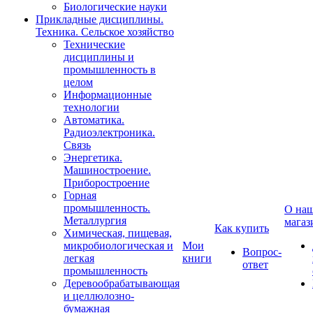
Биологические науки
Прикладные дисциплины.
Техника. Сельское хозяйство
Технические
дисциплины и
промышленность в
целом
Информационные
технологии
Автоматика.
Радиоэлектроника.
Связь
Энергетика.
Машиностроение.
Приборостроение
Горная
промышленность.
О на
Металлургия
магаз
Как купить
Химическая, пищевая,
микробиологическая и
Мои
Вопрос-
легкая
книги
ответ
промышленность
Деревообрабатывающая
и целлюлозно-
бумажная