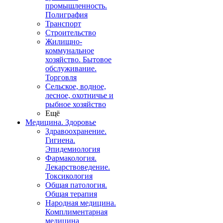
промышленность.
Полиграфия
Транспорт
Строительство
Жилищно-
коммунальное
хозяйство. Бытовое
обслуживание.
Торговля
Сельское, водное,
лесное, охотничье и
рыбное хозяйство
Ещё
Медицина. Здоровье
Здравоохранение.
Гигиена.
Эпидемиология
Фармакология.
Лекарствоведение.
Токсикология
Общая патология.
Общая терапия
Народная медицина.
Комплиментарная
медицина