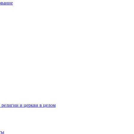
ование
 религии и церкви в целом
ты