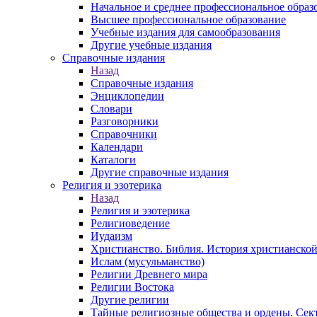
Начальное и среднее профессиональное образ
Высшее профессиональное образование
Учебные издания для самообразования
Другие учебные издания
Справочные издания
Назад
Справочные издания
Энциклопедии
Словари
Разговорники
Справочники
Календари
Каталоги
Другие справочные издания
Религия и эзотерика
Назад
Религия и эзотерика
Религиоведение
Иудаизм
Христианство. Библия. История христианской
Ислам (мусульманство)
Религии Древнего мира
Религии Востока
Другие религии
Тайные религиозные общества и ордены. Сек