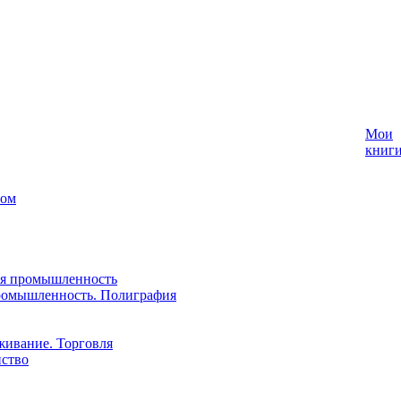
Мои
книг
лом
ая промышленность
ромышленность. Полиграфия
живание. Торговля
йство