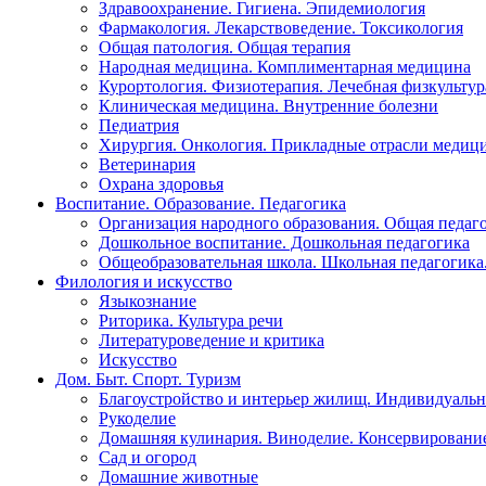
Здравоохранение. Гигиена. Эпидемиология
Фармакология. Лекарствоведение. Токсикология
Общая патология. Общая терапия
Народная медицина. Комплиментарная медицина
Курортология. Физиотерапия. Лечебная физкультур
Клиническая медицина. Внутренние болезни
Педиатрия
Хирургия. Онкология. Прикладные отрасли медиц
Ветеринария
Охрана здоровья
Воспитание. Образование. Педагогика
Организация народного образования. Общая педаг
Дошкольное воспитание. Дошкольная педагогика
Общеобразовательная школа. Школьная педагогика.
Филология и искусство
Языкознание
Риторика. Культура речи
Литературоведение и критика
Искусство
Дом. Быт. Спорт. Туризм
Благоустройство и интерьер жилищ. Индивидуально
Рукоделие
Домашняя кулинария. Виноделие. Консервировани
Сад и огород
Домашние животные