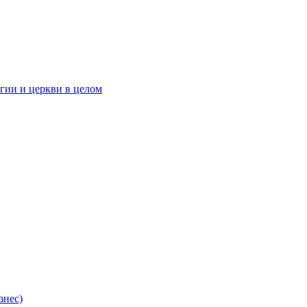
гии и церкви в целом
знес)