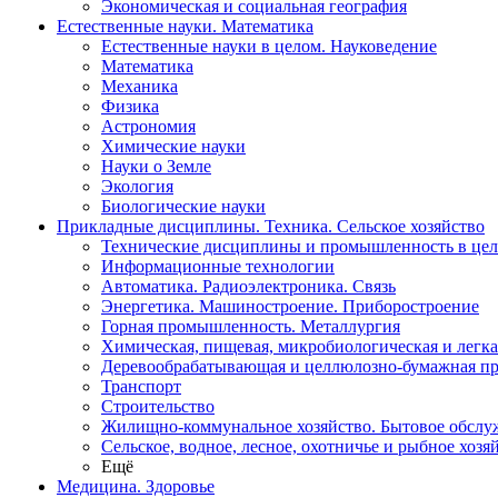
Экономическая и социальная география
Естественные науки. Математика
Естественные науки в целом. Науковедение
Математика
Механика
Физика
Астрономия
Химические науки
Науки о Земле
Экология
Биологические науки
Прикладные дисциплины. Техника. Сельское хозяйство
Технические дисциплины и промышленность в це
Информационные технологии
Автоматика. Радиоэлектроника. Связь
Энергетика. Машиностроение. Приборостроение
Горная промышленность. Металлургия
Химическая, пищевая, микробиологическая и легк
Деревообрабатывающая и целлюлозно-бумажная п
Транспорт
Строительство
Жилищно-коммунальное хозяйство. Бытовое обслу
Сельское, водное, лесное, охотничье и рыбное хозя
Ещё
Медицина. Здоровье