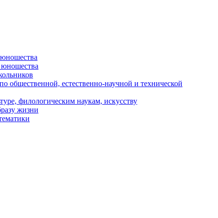
и юношества
и юношества
кольников
 по общественной, естественно-научной и технической
туре, филологическим наукам, искусству
бразу жизни
 тематики