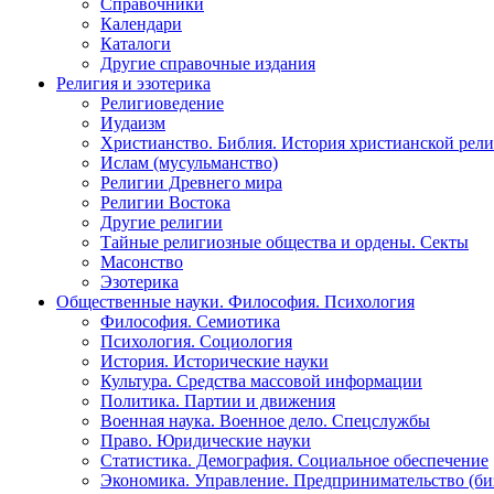
Справочники
Календари
Каталоги
Другие справочные издания
Религия и эзотерика
Религиоведение
Иудаизм
Христианство. Библия. История христианской рели
Ислам (мусульманство)
Религии Древнего мира
Религии Востока
Другие религии
Тайные религиозные общества и ордены. Секты
Масонство
Эзотерика
Общественные науки. Философия. Психология
Философия. Семиотика
Психология. Социология
История. Исторические науки
Культура. Средства массовой информации
Политика. Партии и движения
Военная наука. Военное дело. Спецслужбы
Право. Юридические науки
Статистика. Демография. Социальное обеспечение
Экономика. Управление. Предпринимательство (би