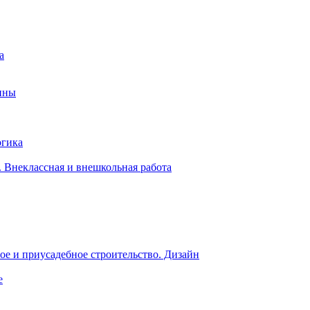
а
ины
огика
 Внеклассная и внешкольная работа
е и приусадебное строительство. Дизайн
е