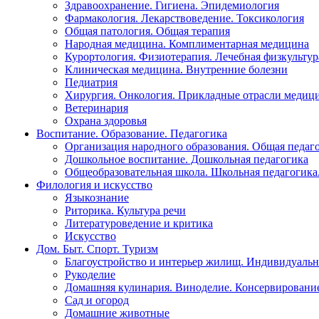
Здравоохранение. Гигиена. Эпидемиология
Фармакология. Лекарствоведение. Токсикология
Общая патология. Общая терапия
Народная медицина. Комплиментарная медицина
Курортология. Физиотерапия. Лечебная физкультур
Клиническая медицина. Внутренние болезни
Педиатрия
Хирургия. Онкология. Прикладные отрасли медиц
Ветеринария
Охрана здоровья
Воспитание. Образование. Педагогика
Организация народного образования. Общая педаг
Дошкольное воспитание. Дошкольная педагогика
Общеобразовательная школа. Школьная педагогика.
Филология и искусство
Языкознание
Риторика. Культура речи
Литературоведение и критика
Искусство
Дом. Быт. Спорт. Туризм
Благоустройство и интерьер жилищ. Индивидуально
Рукоделие
Домашняя кулинария. Виноделие. Консервировани
Сад и огород
Домашние животные