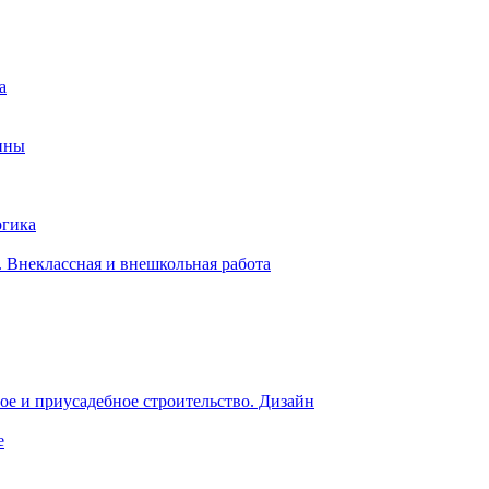
а
ины
огика
 Внеклассная и внешкольная работа
е и приусадебное строительство. Дизайн
е