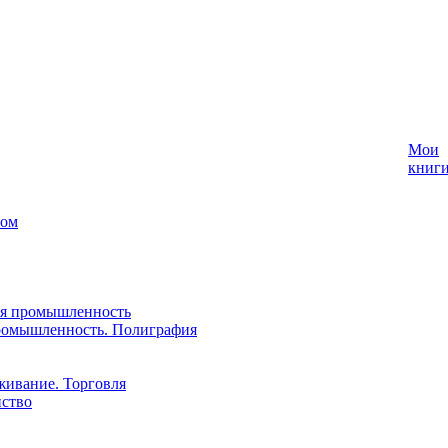
Мои
книг
лом
ая промышленность
ромышленность. Полиграфия
живание. Торговля
йство