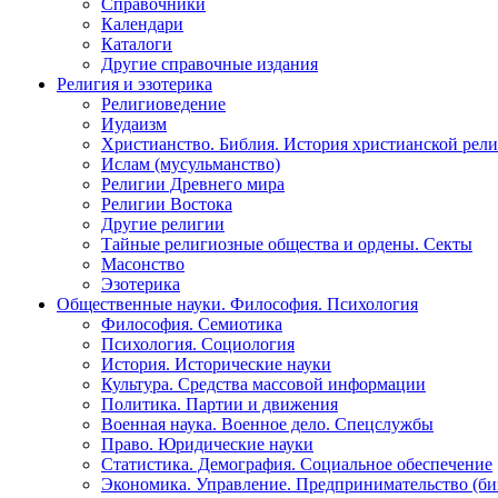
Справочники
Календари
Каталоги
Другие справочные издания
Религия и эзотерика
Религиоведение
Иудаизм
Христианство. Библия. История христианской рели
Ислам (мусульманство)
Религии Древнего мира
Религии Востока
Другие религии
Тайные религиозные общества и ордены. Секты
Масонство
Эзотерика
Общественные науки. Философия. Психология
Философия. Семиотика
Психология. Социология
История. Исторические науки
Культура. Средства массовой информации
Политика. Партии и движения
Военная наука. Военное дело. Спецслужбы
Право. Юридические науки
Статистика. Демография. Социальное обеспечение
Экономика. Управление. Предпринимательство (би