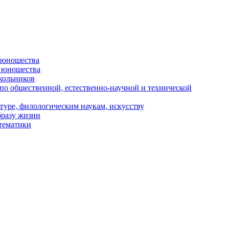
и юношества
и юношества
кольников
 по общественной, естественно-научной и технической
туре, филологическим наукам, искусству
бразу жизни
 тематики