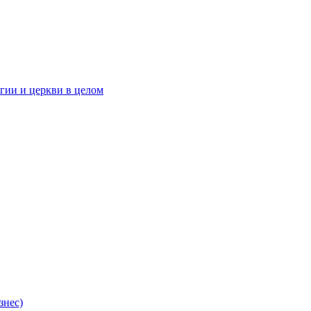
гии и церкви в целом
знес)