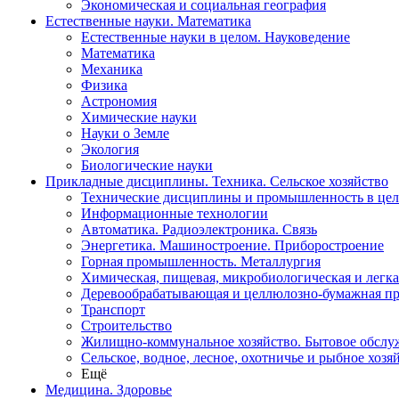
Экономическая и социальная география
Естественные науки. Математика
Естественные науки в целом. Науковедение
Математика
Механика
Физика
Астрономия
Химические науки
Науки о Земле
Экология
Биологические науки
Прикладные дисциплины. Техника. Сельское хозяйство
Технические дисциплины и промышленность в це
Информационные технологии
Автоматика. Радиоэлектроника. Связь
Энергетика. Машиностроение. Приборостроение
Горная промышленность. Металлургия
Химическая, пищевая, микробиологическая и легк
Деревообрабатывающая и целлюлозно-бумажная п
Транспорт
Строительство
Жилищно-коммунальное хозяйство. Бытовое обслу
Сельское, водное, лесное, охотничье и рыбное хозя
Ещё
Медицина. Здоровье