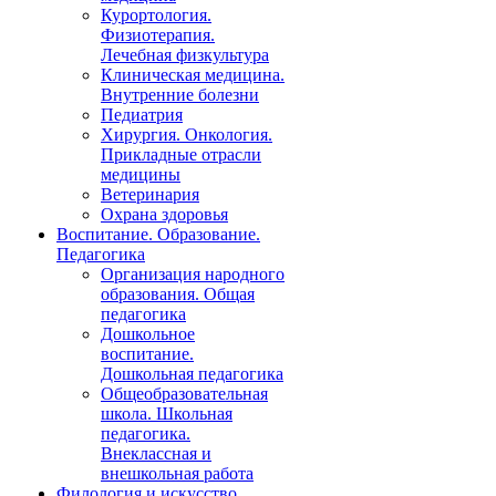
Курортология.
Физиотерапия.
Лечебная физкультура
Клиническая медицина.
Внутренние болезни
Педиатрия
Хирургия. Онкология.
Прикладные отрасли
медицины
Ветеринария
Охрана здоровья
Воспитание. Образование.
Педагогика
Организация народного
образования. Общая
педагогика
Дошкольное
воспитание.
Дошкольная педагогика
Общеобразовательная
школа. Школьная
педагогика.
Внеклассная и
внешкольная работа
Филология и искусство