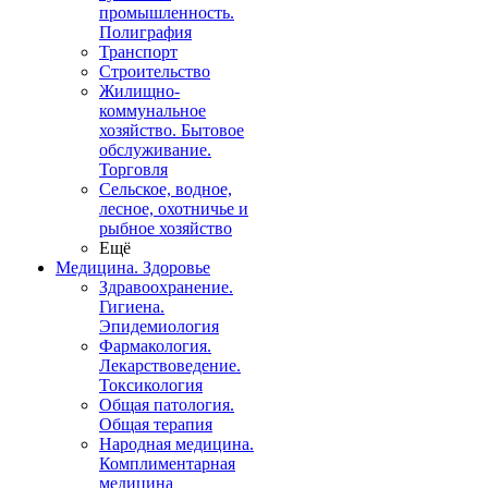
промышленность.
Полиграфия
Транспорт
Строительство
Жилищно-
коммунальное
хозяйство. Бытовое
обслуживание.
Торговля
Сельское, водное,
лесное, охотничье и
рыбное хозяйство
Ещё
Медицина. Здоровье
Здравоохранение.
Гигиена.
Эпидемиология
Фармакология.
Лекарствоведение.
Токсикология
Общая патология.
Общая терапия
Народная медицина.
Комплиментарная
медицина