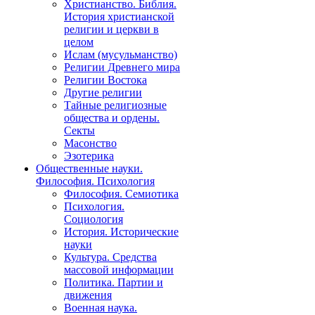
Христианство. Библия.
История христианской
религии и церкви в
целом
Ислам (мусульманство)
Религии Древнего мира
Религии Востока
Другие религии
Тайные религиозные
общества и ордены.
Секты
Масонство
Эзотерика
Общественные науки.
Философия. Психология
Философия. Семиотика
Психология.
Социология
История. Исторические
науки
Культура. Средства
массовой информации
Политика. Партии и
движения
Военная наука.