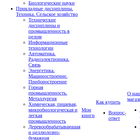
Биологические науки
Прикладные дисциплины.
Техника. Сельское хозяйство
Технические
дисциплины и
промышленность в
целом
Информационные
технологии
Автоматика.
Радиоэлектроника.
Связь
Энергетика.
Машиностроение.
Приборостроение
Горная
промышленность.
О на
Металлургия
магаз
Как купить
Химическая, пищевая,
микробиологическая и
Мои
Вопрос-
легкая
книги
ответ
промышленность
Деревообрабатывающая
и целлюлозно-
бумажная