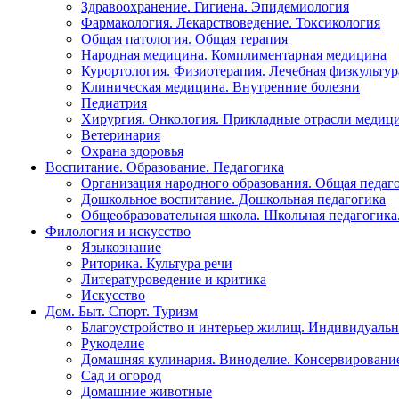
Здравоохранение. Гигиена. Эпидемиология
Фармакология. Лекарствоведение. Токсикология
Общая патология. Общая терапия
Народная медицина. Комплиментарная медицина
Курортология. Физиотерапия. Лечебная физкультур
Клиническая медицина. Внутренние болезни
Педиатрия
Хирургия. Онкология. Прикладные отрасли медиц
Ветеринария
Охрана здоровья
Воспитание. Образование. Педагогика
Организация народного образования. Общая педаг
Дошкольное воспитание. Дошкольная педагогика
Общеобразовательная школа. Школьная педагогика.
Филология и искусство
Языкознание
Риторика. Культура речи
Литературоведение и критика
Искусство
Дом. Быт. Спорт. Туризм
Благоустройство и интерьер жилищ. Индивидуально
Рукоделие
Домашняя кулинария. Виноделие. Консервировани
Сад и огород
Домашние животные