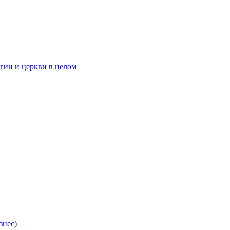
гии и церкви в целом
знес)