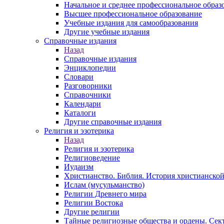
Начальное и среднее профессиональное образ
Высшее профессиональное образование
Учебные издания для самообразования
Другие учебные издания
Справочные издания
Назад
Справочные издания
Энциклопедии
Словари
Разговорники
Справочники
Календари
Каталоги
Другие справочные издания
Религия и эзотерика
Назад
Религия и эзотерика
Религиоведение
Иудаизм
Христианство. Библия. История христианской
Ислам (мусульманство)
Религии Древнего мира
Религии Востока
Другие религии
Тайные религиозные общества и ордены. Сек