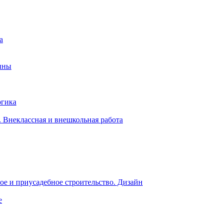
а
ины
огика
 Внеклассная и внешкольная работа
е и приусадебное строительство. Дизайн
е