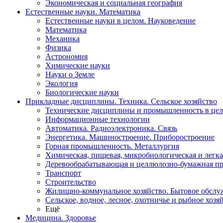
Экономическая и социальная география
Естественные науки. Математика
Естественные науки в целом. Науковедение
Математика
Механика
Физика
Астрономия
Химические науки
Науки о Земле
Экология
Биологические науки
Прикладные дисциплины. Техника. Сельское хозяйство
Технические дисциплины и промышленность в це
Информационные технологии
Автоматика. Радиоэлектроника. Связь
Энергетика. Машиностроение. Приборостроение
Горная промышленность. Металлургия
Химическая, пищевая, микробиологическая и легк
Деревообрабатывающая и целлюлозно-бумажная п
Транспорт
Строительство
Жилищно-коммунальное хозяйство. Бытовое обслу
Сельское, водное, лесное, охотничье и рыбное хозя
Ещё
Медицина. Здоровье