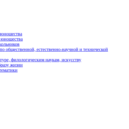
и юношества
и юношества
кольников
 по общественной, естественно-научной и технической
туре, филологическим наукам, искусству
бразу жизни
 тематики