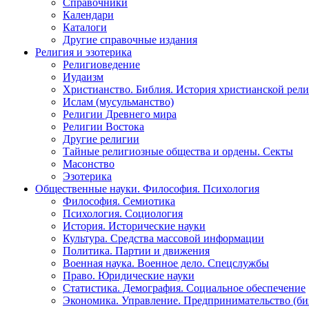
Справочники
Календари
Каталоги
Другие справочные издания
Религия и эзотерика
Религиоведение
Иудаизм
Христианство. Библия. История христианской рели
Ислам (мусульманство)
Религии Древнего мира
Религии Востока
Другие религии
Тайные религиозные общества и ордены. Секты
Масонство
Эзотерика
Общественные науки. Философия. Психология
Философия. Семиотика
Психология. Социология
История. Исторические науки
Культура. Средства массовой информации
Политика. Партии и движения
Военная наука. Военное дело. Спецслужбы
Право. Юридические науки
Статистика. Демография. Социальное обеспечение
Экономика. Управление. Предпринимательство (би