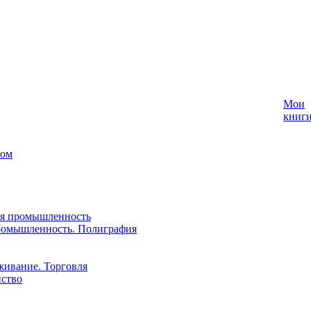
Мои
книг
лом
ая промышленность
ромышленность. Полиграфия
живание. Торговля
йство