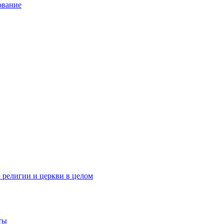
ование
 религии и церкви в целом
ты