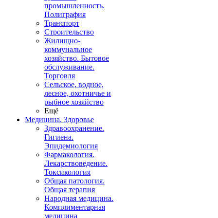
промышленность.
Полиграфия
Транспорт
Строительство
Жилищно-
коммунальное
хозяйство. Бытовое
обслуживание.
Торговля
Сельское, водное,
лесное, охотничье и
рыбное хозяйство
Ещё
Медицина. Здоровье
Здравоохранение.
Гигиена.
Эпидемиология
Фармакология.
Лекарствоведение.
Токсикология
Общая патология.
Общая терапия
Народная медицина.
Комплиментарная
медицина