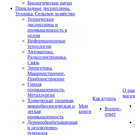
Биологические науки
Прикладные дисциплины.
Техника. Сельское хозяйство
Технические
дисциплины и
промышленность в
целом
Информационные
технологии
Автоматика.
Радиоэлектроника.
Связь
Энергетика.
Машиностроение.
Приборостроение
Горная
промышленность.
О на
Металлургия
магаз
Как купить
Химическая, пищевая,
микробиологическая и
Мои
Вопрос-
легкая
книги
ответ
промышленность
Деревообрабатывающая
и целлюлозно-
бумажная