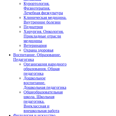
Курортология.
Физиотерапия.
Лечебная физкультура
Клиническая медицина.
Внутренние болезни
Педиатрия
Хирургия. Онкология.
Прикладные отрасли
медицины
Ветеринария
Охрана здоровья
Воспитание. Образование.
Педагогика
Организация народного
образования. Общая
педагогика
Дошкольное
воспитание.
Дошкольная педагогика
Общеобразовательная
школа. Школьная
педагогика.
Внеклассная и
внешкольная работа
Филология и искусство