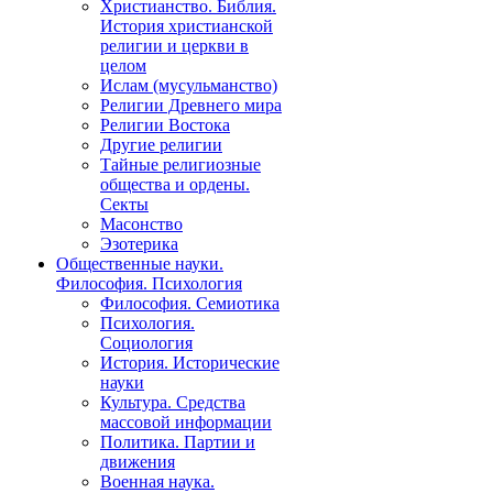
Христианство. Библия.
История христианской
религии и церкви в
целом
Ислам (мусульманство)
Религии Древнего мира
Религии Востока
Другие религии
Тайные религиозные
общества и ордены.
Секты
Масонство
Эзотерика
Общественные науки.
Философия. Психология
Философия. Семиотика
Психология.
Социология
История. Исторические
науки
Культура. Средства
массовой информации
Политика. Партии и
движения
Военная наука.