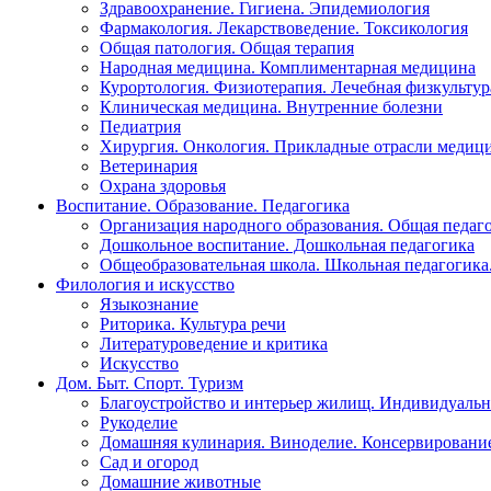
Здравоохранение. Гигиена. Эпидемиология
Фармакология. Лекарствоведение. Токсикология
Общая патология. Общая терапия
Народная медицина. Комплиментарная медицина
Курортология. Физиотерапия. Лечебная физкультур
Клиническая медицина. Внутренние болезни
Педиатрия
Хирургия. Онкология. Прикладные отрасли медиц
Ветеринария
Охрана здоровья
Воспитание. Образование. Педагогика
Организация народного образования. Общая педаг
Дошкольное воспитание. Дошкольная педагогика
Общеобразовательная школа. Школьная педагогика.
Филология и искусство
Языкознание
Риторика. Культура речи
Литературоведение и критика
Искусство
Дом. Быт. Спорт. Туризм
Благоустройство и интерьер жилищ. Индивидуально
Рукоделие
Домашняя кулинария. Виноделие. Консервировани
Сад и огород
Домашние животные