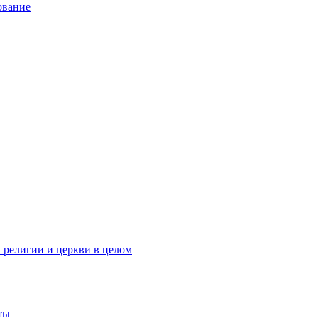
ование
 религии и церкви в целом
ты