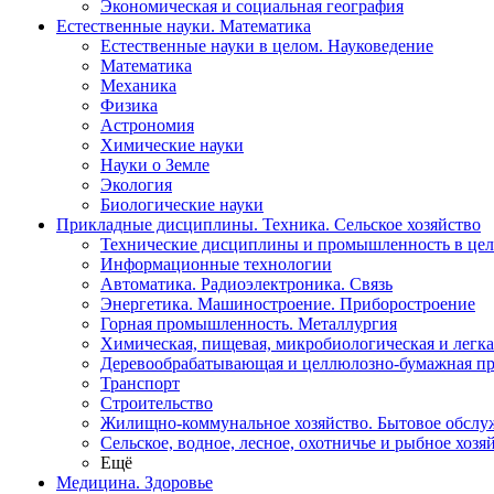
Экономическая и социальная география
Естественные науки. Математика
Естественные науки в целом. Науковедение
Математика
Механика
Физика
Астрономия
Химические науки
Науки о Земле
Экология
Биологические науки
Прикладные дисциплины. Техника. Сельское хозяйство
Технические дисциплины и промышленность в це
Информационные технологии
Автоматика. Радиоэлектроника. Связь
Энергетика. Машиностроение. Приборостроение
Горная промышленность. Металлургия
Химическая, пищевая, микробиологическая и легк
Деревообрабатывающая и целлюлозно-бумажная п
Транспорт
Строительство
Жилищно-коммунальное хозяйство. Бытовое обслу
Сельское, водное, лесное, охотничье и рыбное хозя
Ещё
Медицина. Здоровье