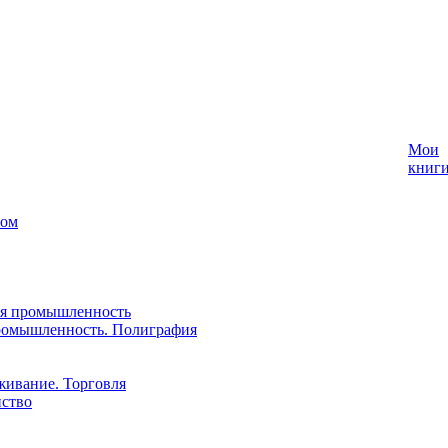
Мои
книг
лом
ая промышленность
ромышленность. Полиграфия
живание. Торговля
йство