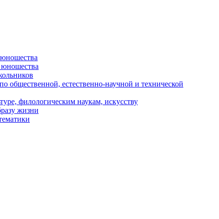
и юношества
и юношества
кольников
 по общественной, естественно-научной и технической
туре, филологическим наукам, искусству
бразу жизни
 тематики