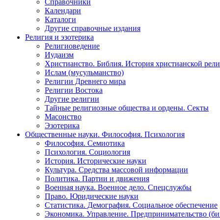
Справочники
Календари
Каталоги
Другие справочные издания
Религия и эзотерика
Религиоведение
Иудаизм
Христианство. Библия. История христианской рели
Ислам (мусульманство)
Религии Древнего мира
Религии Востока
Другие религии
Тайные религиозные общества и ордены. Секты
Масонство
Эзотерика
Общественные науки. Философия. Психология
Философия. Семиотика
Психология. Социология
История. Исторические науки
Культура. Средства массовой информации
Политика. Партии и движения
Военная наука. Военное дело. Спецслужбы
Право. Юридические науки
Статистика. Демография. Социальное обеспечение
Экономика. Управление. Предпринимательство (би