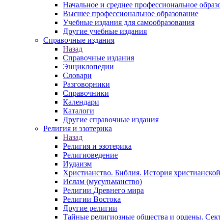
Начальное и среднее профессиональное образ
Высшее профессиональное образование
Учебные издания для самообразования
Другие учебные издания
Справочные издания
Назад
Справочные издания
Энциклопедии
Словари
Разговорники
Справочники
Календари
Каталоги
Другие справочные издания
Религия и эзотерика
Назад
Религия и эзотерика
Религиоведение
Иудаизм
Христианство. Библия. История христианской
Ислам (мусульманство)
Религии Древнего мира
Религии Востока
Другие религии
Тайные религиозные общества и ордены. Сек