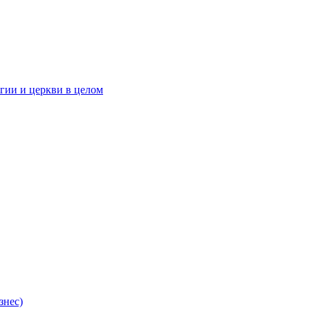
гии и церкви в целом
знес)