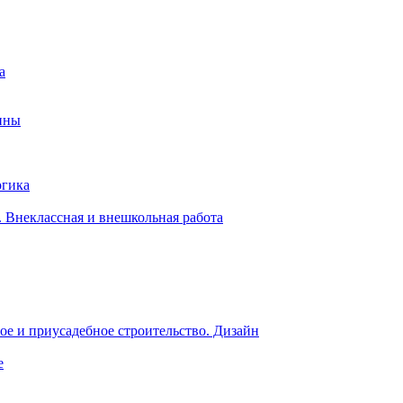
а
ины
огика
 Внеклассная и внешкольная работа
е и приусадебное строительство. Дизайн
е