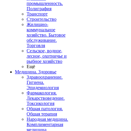
промышленность.
Полиграфия
Транспорт
Строительство
Жилищно-
коммунальное
хозяйство. Бытовое
обслуживание.
Торговля
Сельское, водное,
лесное, охотничье и
рыбное хозяйство
Ещё
Медицина. Здоровье
Здравоохранение.
Гигиена.
Эпидемиология
Фармакология.
Лекарствоведение.
Токсикология
Общая патология.
Общая терапия
Народная медицина.
Комплиментарная
медицина