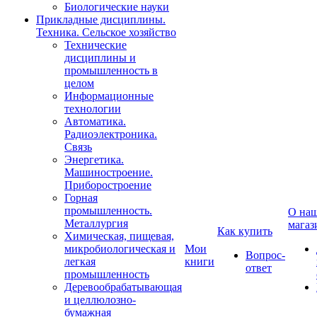
Биологические науки
Прикладные дисциплины.
Техника. Сельское хозяйство
Технические
дисциплины и
промышленность в
целом
Информационные
технологии
Автоматика.
Радиоэлектроника.
Связь
Энергетика.
Машиностроение.
Приборостроение
Горная
промышленность.
О на
Металлургия
магаз
Как купить
Химическая, пищевая,
микробиологическая и
Мои
Вопрос-
легкая
книги
ответ
промышленность
Деревообрабатывающая
и целлюлозно-
бумажная