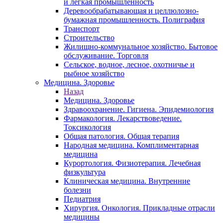
и легкая промышленность
Деревообрабатывающая и целлюлозно-
бумажная промышленность. Полиграфия
Транспорт
Строительство
Жилищно-коммунальное хозяйство. Бытовое
обслуживание. Торговля
Сельское, водное, лесное, охотничье и
рыбное хозяйство
Медицина. Здоровье
Назад
Медицина. Здоровье
Здравоохранение. Гигиена. Эпидемиология
Фармакология. Лекарствоведение.
Токсикология
Общая патология. Общая терапия
Народная медицина. Комплиментарная
медицина
Курортология. Физиотерапия. Лечебная
физкультура
Клиническая медицина. Внутренние
болезни
Педиатрия
Хирургия. Онкология. Прикладные отрасли
медицины