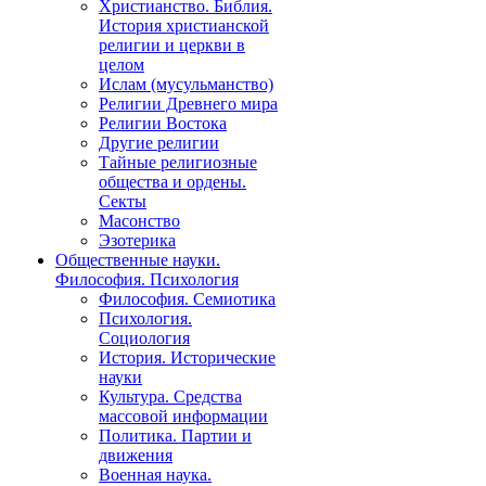
Христианство. Библия.
История христианской
религии и церкви в
целом
Ислам (мусульманство)
Религии Древнего мира
Религии Востока
Другие религии
Тайные религиозные
общества и ордены.
Секты
Масонство
Эзотерика
Общественные науки.
Философия. Психология
Философия. Семиотика
Психология.
Социология
История. Исторические
науки
Культура. Средства
массовой информации
Политика. Партии и
движения
Военная наука.