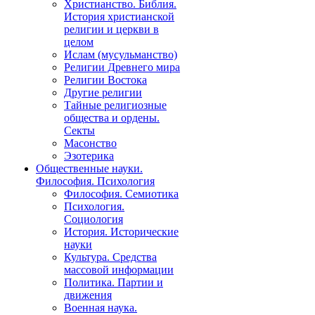
Христианство. Библия.
История христианской
религии и церкви в
целом
Ислам (мусульманство)
Религии Древнего мира
Религии Востока
Другие религии
Тайные религиозные
общества и ордены.
Секты
Масонство
Эзотерика
Общественные науки.
Философия. Психология
Философия. Семиотика
Психология.
Социология
История. Исторические
науки
Культура. Средства
массовой информации
Политика. Партии и
движения
Военная наука.