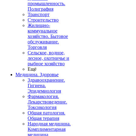
промышленность.
Полиграфия
Транспорт
Строительство
Жилищно-
коммунальное
хозяйство. Бытовое
обслуживание.
Торговля
Сельское, водное,
лесное, охотничье и
рыбное хозяйство
Ещё
Медицина. Здоровье
Здравоохранение.
Гигиена.
Эпидемиология
Фармакология.
Лекарствоведение.
Токсикология
Общая патология.
Общая терапия
Народная медицина.
Комплиментарная
медицина