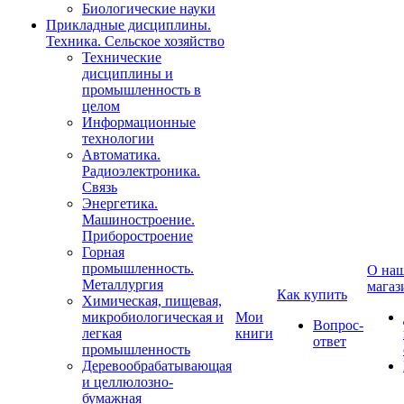
Биологические науки
Прикладные дисциплины.
Техника. Сельское хозяйство
Технические
дисциплины и
промышленность в
целом
Информационные
технологии
Автоматика.
Радиоэлектроника.
Связь
Энергетика.
Машиностроение.
Приборостроение
Горная
промышленность.
О на
Металлургия
магаз
Как купить
Химическая, пищевая,
микробиологическая и
Мои
Вопрос-
легкая
книги
ответ
промышленность
Деревообрабатывающая
и целлюлозно-
бумажная