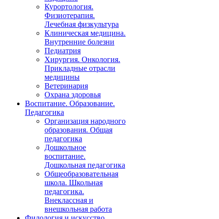
Курортология.
Физиотерапия.
Лечебная физкультура
Клиническая медицина.
Внутренние болезни
Педиатрия
Хирургия. Онкология.
Прикладные отрасли
медицины
Ветеринария
Охрана здоровья
Воспитание. Образование.
Педагогика
Организация народного
образования. Общая
педагогика
Дошкольное
воспитание.
Дошкольная педагогика
Общеобразовательная
школа. Школьная
педагогика.
Внеклассная и
внешкольная работа
Филология и искусство