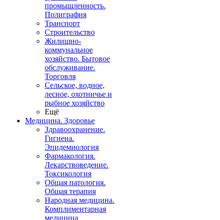
промышленность.
Полиграфия
Транспорт
Строительство
Жилищно-
коммунальное
хозяйство. Бытовое
обслуживание.
Торговля
Сельское, водное,
лесное, охотничье и
рыбное хозяйство
Ещё
Медицина. Здоровье
Здравоохранение.
Гигиена.
Эпидемиология
Фармакология.
Лекарствоведение.
Токсикология
Общая патология.
Общая терапия
Народная медицина.
Комплиментарная
медицина