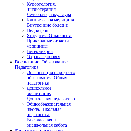
Курортология.
Физиотерапия.
Лечебная физкультура
Клиническая медицина.
Внутренние болезни
Педиатрия
Хирургия. Онкология.
Прикладные отрасли
медицины
Ветеринария
Охрана здоровья
Воспитание. Образование.
Педагогика
Организация народного
образования. Общая
педагогика
Дошкольное
воспитание.
Дошкольная педагогика
Общеобразовательная
школа. Школьная
педагогика.
Внеклассная и
внешкольная работа
Филология и искусство