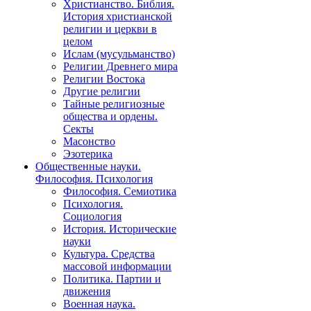
Христианство. Библия.
История христианской
религии и церкви в
целом
Ислам (мусульманство)
Религии Древнего мира
Религии Востока
Другие религии
Тайные религиозные
общества и ордены.
Секты
Масонство
Эзотерика
Общественные науки.
Философия. Психология
Философия. Семиотика
Психология.
Социология
История. Исторические
науки
Культура. Средства
массовой информации
Политика. Партии и
движения
Военная наука.