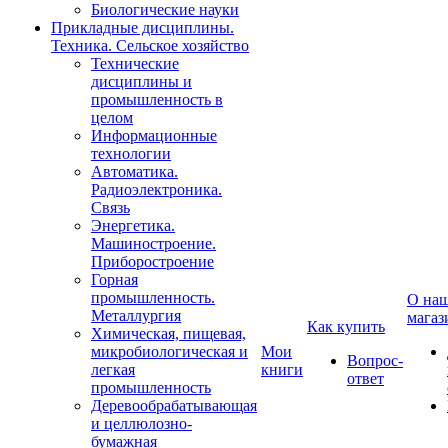
Биологические науки
Прикладные дисциплины.
Техника. Сельское хозяйство
Технические
дисциплины и
промышленность в
целом
Информационные
технологии
Автоматика.
Радиоэлектроника.
Связь
Энергетика.
Машиностроение.
Приборостроение
Горная
промышленность.
О на
Металлургия
магаз
Как купить
Химическая, пищевая,
микробиологическая и
Мои
Вопрос-
легкая
книги
ответ
промышленность
Деревообрабатывающая
и целлюлозно-
бумажная