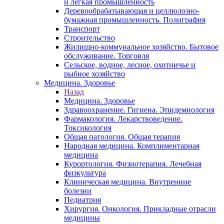
и легкая промышленность
Деревообрабатывающая и целлюлозно-
бумажная промышленность. Полиграфия
Транспорт
Строительство
Жилищно-коммунальное хозяйство. Бытовое
обслуживание. Торговля
Сельское, водное, лесное, охотничье и
рыбное хозяйство
Медицина. Здоровье
Назад
Медицина. Здоровье
Здравоохранение. Гигиена. Эпидемиология
Фармакология. Лекарствоведение.
Токсикология
Общая патология. Общая терапия
Народная медицина. Комплиментарная
медицина
Курортология. Физиотерапия. Лечебная
физкультура
Клиническая медицина. Внутренние
болезни
Педиатрия
Хирургия. Онкология. Прикладные отрасли
медицины