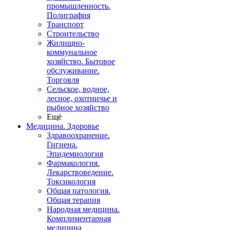
промышленность.
Полиграфия
Транспорт
Строительство
Жилищно-
коммунальное
хозяйство. Бытовое
обслуживание.
Торговля
Сельское, водное,
лесное, охотничье и
рыбное хозяйство
Ещё
Медицина. Здоровье
Здравоохранение.
Гигиена.
Эпидемиология
Фармакология.
Лекарствоведение.
Токсикология
Общая патология.
Общая терапия
Народная медицина.
Комплиментарная
медицина