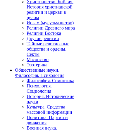
Христианство. Библия.
История христианской
религии и церкви в
целом
Ислам (мусульманство)
Религии Древнего мира
Религии Востока
Другие религии
Тайные религиозные
общества и ордены.
Секты
Масонство
Эзотерика
Общественные науки.
Философия. Психология
Философия. Семиотика
Психология.
Социология
История. Исторические
науки
Культура. Средства
массовой информации
Политика. Партии и
движения
Военная наука.