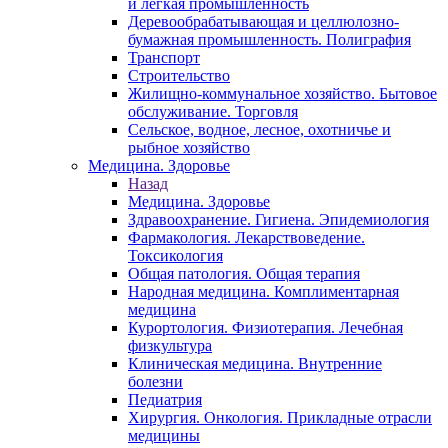
и легкая промышленность
Деревообрабатывающая и целлюлозно-
бумажная промышленность. Полиграфия
Транспорт
Строительство
Жилищно-коммунальное хозяйство. Бытовое
обслуживание. Торговля
Сельское, водное, лесное, охотничье и
рыбное хозяйство
Медицина. Здоровье
Назад
Медицина. Здоровье
Здравоохранение. Гигиена. Эпидемиология
Фармакология. Лекарствоведение.
Токсикология
Общая патология. Общая терапия
Народная медицина. Комплиментарная
медицина
Курортология. Физиотерапия. Лечебная
физкультура
Клиническая медицина. Внутренние
болезни
Педиатрия
Хирургия. Онкология. Прикладные отрасли
медицины