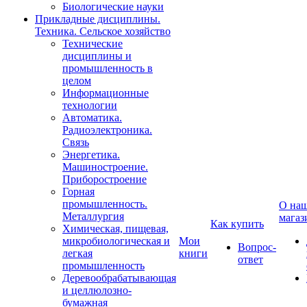
Биологические науки
Прикладные дисциплины.
Техника. Сельское хозяйство
Технические
дисциплины и
промышленность в
целом
Информационные
технологии
Автоматика.
Радиоэлектроника.
Связь
Энергетика.
Машиностроение.
Приборостроение
Горная
промышленность.
О на
Металлургия
магаз
Как купить
Химическая, пищевая,
микробиологическая и
Мои
Вопрос-
легкая
книги
ответ
промышленность
Деревообрабатывающая
и целлюлозно-
бумажная