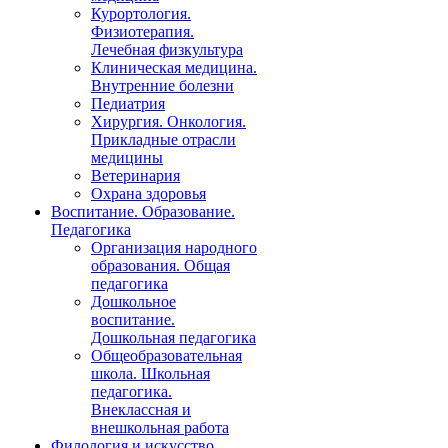
Курортология.
Физиотерапия.
Лечебная физкультура
Клиническая медицина.
Внутренние болезни
Педиатрия
Хирургия. Онкология.
Прикладные отрасли
медицины
Ветеринария
Охрана здоровья
Воспитание. Образование.
Педагогика
Организация народного
образования. Общая
педагогика
Дошкольное
воспитание.
Дошкольная педагогика
Общеобразовательная
школа. Школьная
педагогика.
Внеклассная и
внешкольная работа
Филология и искусство