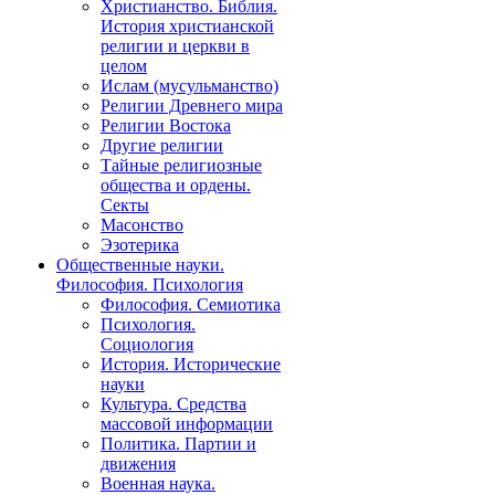
Христианство. Библия.
История христианской
религии и церкви в
целом
Ислам (мусульманство)
Религии Древнего мира
Религии Востока
Другие религии
Тайные религиозные
общества и ордены.
Секты
Масонство
Эзотерика
Общественные науки.
Философия. Психология
Философия. Семиотика
Психология.
Социология
История. Исторические
науки
Культура. Средства
массовой информации
Политика. Партии и
движения
Военная наука.