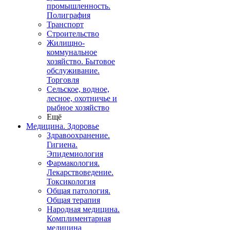
промышленность.
Полиграфия
Транспорт
Строительство
Жилищно-
коммунальное
хозяйство. Бытовое
обслуживание.
Торговля
Сельское, водное,
лесное, охотничье и
рыбное хозяйство
Ещё
Медицина. Здоровье
Здравоохранение.
Гигиена.
Эпидемиология
Фармакология.
Лекарствоведение.
Токсикология
Общая патология.
Общая терапия
Народная медицина.
Комплиментарная
медицина