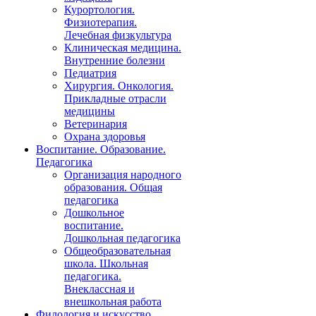
Курортология.
Физиотерапия.
Лечебная физкультура
Клиническая медицина.
Внутренние болезни
Педиатрия
Хирургия. Онкология.
Прикладные отрасли
медицины
Ветеринария
Охрана здоровья
Воспитание. Образование.
Педагогика
Организация народного
образования. Общая
педагогика
Дошкольное
воспитание.
Дошкольная педагогика
Общеобразовательная
школа. Школьная
педагогика.
Внеклассная и
внешкольная работа
Филология и искусство