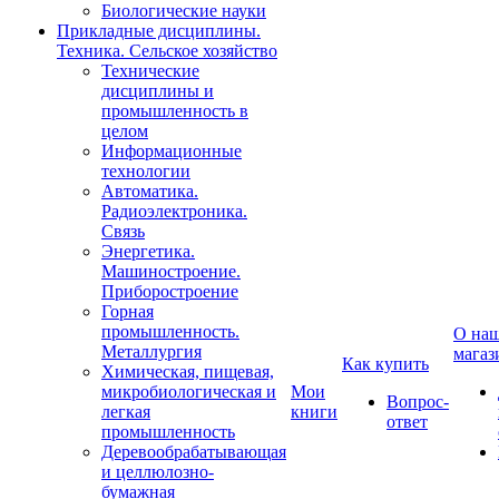
Биологические науки
Прикладные дисциплины.
Техника. Сельское хозяйство
Технические
дисциплины и
промышленность в
целом
Информационные
технологии
Автоматика.
Радиоэлектроника.
Связь
Энергетика.
Машиностроение.
Приборостроение
Горная
промышленность.
О на
Металлургия
магаз
Как купить
Химическая, пищевая,
микробиологическая и
Мои
Вопрос-
легкая
книги
ответ
промышленность
Деревообрабатывающая
и целлюлозно-
бумажная