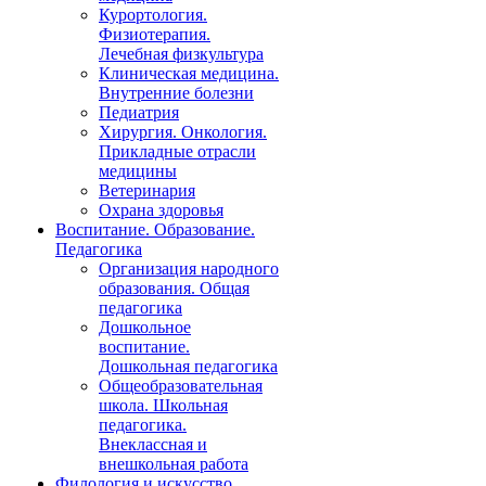
Курортология.
Физиотерапия.
Лечебная физкультура
Клиническая медицина.
Внутренние болезни
Педиатрия
Хирургия. Онкология.
Прикладные отрасли
медицины
Ветеринария
Охрана здоровья
Воспитание. Образование.
Педагогика
Организация народного
образования. Общая
педагогика
Дошкольное
воспитание.
Дошкольная педагогика
Общеобразовательная
школа. Школьная
педагогика.
Внеклассная и
внешкольная работа
Филология и искусство