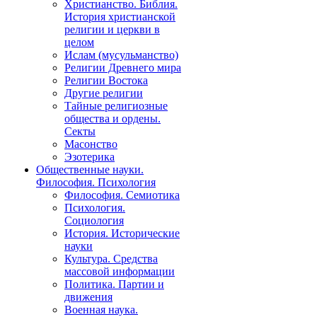
Христианство. Библия.
История христианской
религии и церкви в
целом
Ислам (мусульманство)
Религии Древнего мира
Религии Востока
Другие религии
Тайные религиозные
общества и ордены.
Секты
Масонство
Эзотерика
Общественные науки.
Философия. Психология
Философия. Семиотика
Психология.
Социология
История. Исторические
науки
Культура. Средства
массовой информации
Политика. Партии и
движения
Военная наука.