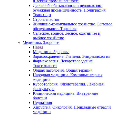
и легкая промышленность
Деревообрабатывающая и целлюлозно-
бумажная промышленность. Полиграфия
Транспорт
Строительство
Жилищно-коммунальное хозяйство. Бытовое
обслуживание. Торговля
Сельское, водное, лесное, охотничье и
рыбное хозяйство
Медицина. Здоровье
Назад
Медицина. Здоровье
Здравоохранение. Гигиена. Эпидемиология
Фармакология. Лекарствоведение.
Токсикология
Общая патология. Общая терапия
Народная медицина. Комплиментарная
медицина
Курортология. Физиотерапия. Лечебная
физкультура
Клиническая медицина. Внутренние
болезни
Педиатрия
Хирургия. Онкология. Прикладные отрасли
медицины