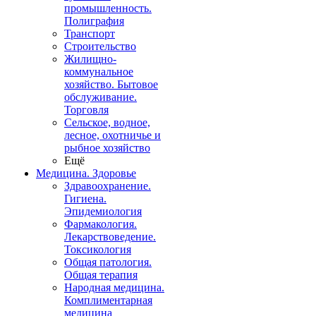
промышленность.
Полиграфия
Транспорт
Строительство
Жилищно-
коммунальное
хозяйство. Бытовое
обслуживание.
Торговля
Сельское, водное,
лесное, охотничье и
рыбное хозяйство
Ещё
Медицина. Здоровье
Здравоохранение.
Гигиена.
Эпидемиология
Фармакология.
Лекарствоведение.
Токсикология
Общая патология.
Общая терапия
Народная медицина.
Комплиментарная
медицина