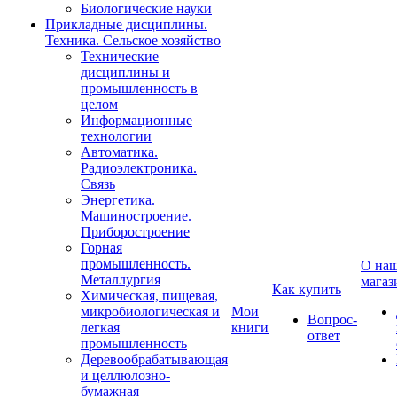
Биологические науки
Прикладные дисциплины.
Техника. Сельское хозяйство
Технические
дисциплины и
промышленность в
целом
Информационные
технологии
Автоматика.
Радиоэлектроника.
Связь
Энергетика.
Машиностроение.
Приборостроение
Горная
промышленность.
О на
Металлургия
магаз
Как купить
Химическая, пищевая,
микробиологическая и
Мои
Вопрос-
легкая
книги
ответ
промышленность
Деревообрабатывающая
и целлюлозно-
бумажная