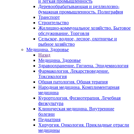
и легкая промышленность
Деревообрабатывающая и целлюлозно-
бумажная промышленность. Полиграфия
Транспорт
Строительство
Жилищно-коммунальное хозяйство. Бытовое
обслуживание. Торговля
Сельское, водное, лесное, охотничье и
рыбное хозяйство
Медицина. Здоровье
Назад
Медицина. Здоровье
Здравоохранение. Гигиена. Эпидемиология
Фармакология. Лекарствоведение.
Токсикология
Общая патология. Общая терапия
Народная медицина. Комплиментарная
медицина
Курортология. Физиотерапия. Лечебная
физкультура
Клиническая медицина. Внутренние
болезни
Педиатрия
Хирургия. Онкология. Прикладные отрасли
медицины