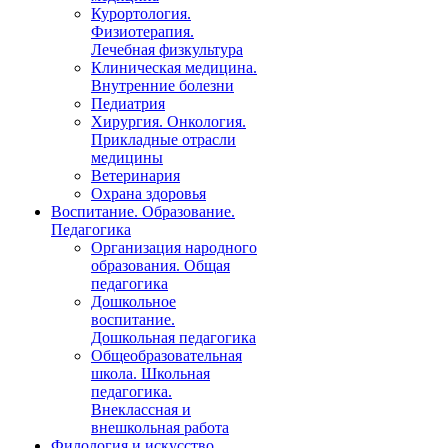
Курортология.
Физиотерапия.
Лечебная физкультура
Клиническая медицина.
Внутренние болезни
Педиатрия
Хирургия. Онкология.
Прикладные отрасли
медицины
Ветеринария
Охрана здоровья
Воспитание. Образование.
Педагогика
Организация народного
образования. Общая
педагогика
Дошкольное
воспитание.
Дошкольная педагогика
Общеобразовательная
школа. Школьная
педагогика.
Внеклассная и
внешкольная работа
Филология и искусство