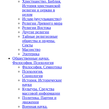
Христианство. Библия.
История христианской
религии и церкви в
целом
Ислам (мусульманство)
Религии Древнего мира
Религии Востока
Другие религии
Тайные религиозные
общества и ордены.
Секты
Масонство
Эзотерика
Общественные науки.
Философия. Психология
Философия. Семиотика
Психология.
Социология
История. Исторические
науки
Культура. Средства
массовой информации
Политика. Партии и
движения
Военная наука.