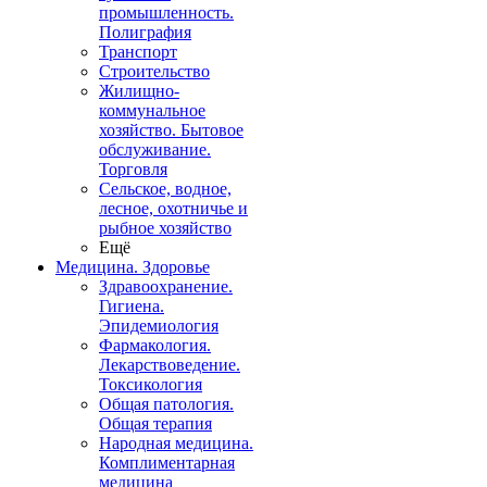
промышленность.
Полиграфия
Транспорт
Строительство
Жилищно-
коммунальное
хозяйство. Бытовое
обслуживание.
Торговля
Сельское, водное,
лесное, охотничье и
рыбное хозяйство
Ещё
Медицина. Здоровье
Здравоохранение.
Гигиена.
Эпидемиология
Фармакология.
Лекарствоведение.
Токсикология
Общая патология.
Общая терапия
Народная медицина.
Комплиментарная
медицина