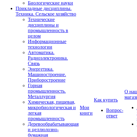
Биологические науки
Прикладные дисциплины.
Техника. Сельское хозяйство
Технические
дисциплины и
промышленность в
целом
Информационные
технологии
Автоматика.
Радиоэлектроника.
Связь
Энергетика.
Машиностроение.
Приборостроение
Горная
промышленность.
О на
Металлургия
магаз
Как купить
Химическая, пищевая,
микробиологическая и
Мои
Вопрос-
легкая
книги
ответ
промышленность
Деревообрабатывающая
и целлюлозно-
бумажная