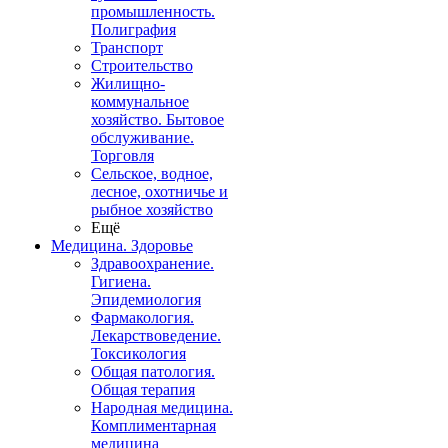
промышленность.
Полиграфия
Транспорт
Строительство
Жилищно-
коммунальное
хозяйство. Бытовое
обслуживание.
Торговля
Сельское, водное,
лесное, охотничье и
рыбное хозяйство
Ещё
Медицина. Здоровье
Здравоохранение.
Гигиена.
Эпидемиология
Фармакология.
Лекарствоведение.
Токсикология
Общая патология.
Общая терапия
Народная медицина.
Комплиментарная
медицина