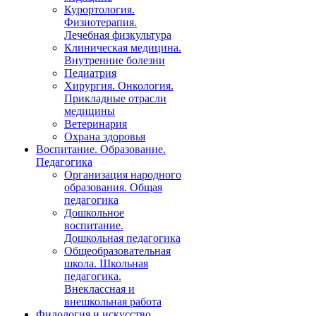
Курортология.
Физиотерапия.
Лечебная физкультура
Клиническая медицина.
Внутренние болезни
Педиатрия
Хирургия. Онкология.
Прикладные отрасли
медицины
Ветеринария
Охрана здоровья
Воспитание. Образование.
Педагогика
Организация народного
образования. Общая
педагогика
Дошкольное
воспитание.
Дошкольная педагогика
Общеобразовательная
школа. Школьная
педагогика.
Внеклассная и
внешкольная работа
Филология и искусство