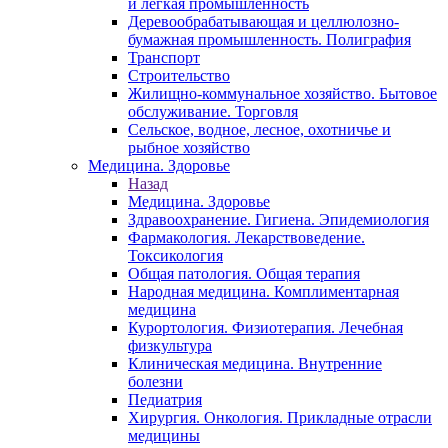
и легкая промышленность
Деревообрабатывающая и целлюлозно-
бумажная промышленность. Полиграфия
Транспорт
Строительство
Жилищно-коммунальное хозяйство. Бытовое
обслуживание. Торговля
Сельское, водное, лесное, охотничье и
рыбное хозяйство
Медицина. Здоровье
Назад
Медицина. Здоровье
Здравоохранение. Гигиена. Эпидемиология
Фармакология. Лекарствоведение.
Токсикология
Общая патология. Общая терапия
Народная медицина. Комплиментарная
медицина
Курортология. Физиотерапия. Лечебная
физкультура
Клиническая медицина. Внутренние
болезни
Педиатрия
Хирургия. Онкология. Прикладные отрасли
медицины