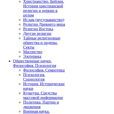
Христианство. Библия.
История христианской
религии и церкви в
целом
Ислам (мусульманство)
Религии Древнего мира
Религии Востока
Другие религии
Тайные религиозные
общества и ордены.
Секты
Масонство
Эзотерика
Общественные науки.
Философия. Психология
Философия. Семиотика
Психология.
Социология
История. Исторические
науки
Культура. Средства
массовой информации
Политика. Партии и
движения
Военная наука.