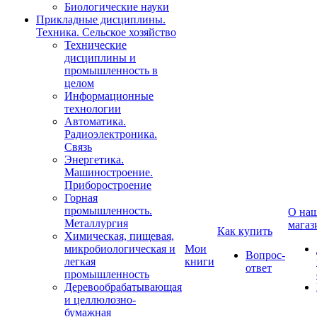
Биологические науки
Прикладные дисциплины.
Техника. Сельское хозяйство
Технические
дисциплины и
промышленность в
целом
Информационные
технологии
Автоматика.
Радиоэлектроника.
Связь
Энергетика.
Машиностроение.
Приборостроение
Горная
промышленность.
О на
Металлургия
магаз
Как купить
Химическая, пищевая,
микробиологическая и
Мои
Вопрос-
легкая
книги
ответ
промышленность
Деревообрабатывающая
и целлюлозно-
бумажная