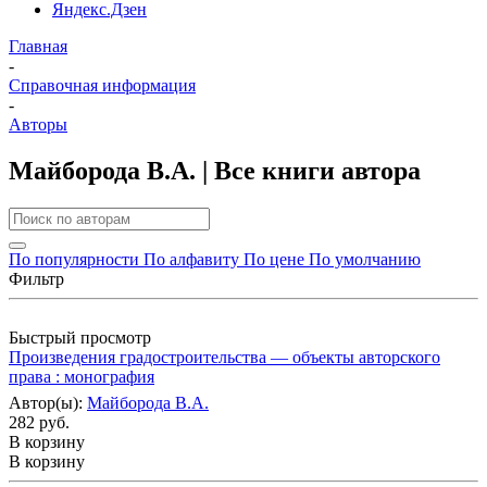
Яндекс.Дзен
Главная
-
Справочная информация
-
Авторы
Майборода В.А. | Все книги автора
По популярности
По алфавиту
По цене
По умолчанию
Фильтр
Быстрый просмотр
Произведения градостроительства — объекты авторского
права : монография
Автор(ы):
Майборода В.А.
282 руб.
В корзину
В корзину