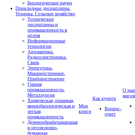
Биологические науки
Прикладные дисциплины.
Техника. Сельское хозяйство
Технические
дисциплины и
промышленность в
целом
Информационные
технологии
Автоматика.
Радиоэлектроника.
Связь
Энергетика.
Машиностроение.
Приборостроение
Горная
промышленность.
О на
Металлургия
магаз
Как купить
Химическая, пищевая,
микробиологическая и
Мои
Вопрос-
легкая
книги
ответ
промышленность
Деревообрабатывающая
и целлюлозно-
бумажная