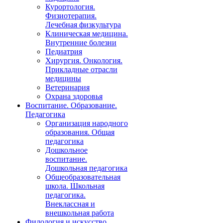
Курортология.
Физиотерапия.
Лечебная физкультура
Клиническая медицина.
Внутренние болезни
Педиатрия
Хирургия. Онкология.
Прикладные отрасли
медицины
Ветеринария
Охрана здоровья
Воспитание. Образование.
Педагогика
Организация народного
образования. Общая
педагогика
Дошкольное
воспитание.
Дошкольная педагогика
Общеобразовательная
школа. Школьная
педагогика.
Внеклассная и
внешкольная работа
Филология и искусство