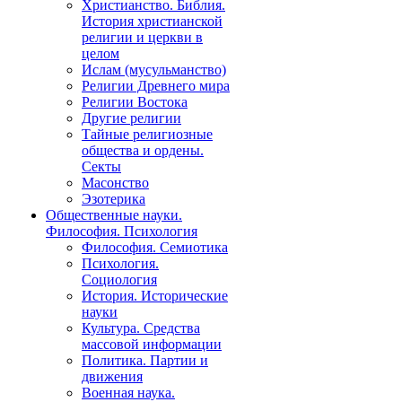
Христианство. Библия.
История христианской
религии и церкви в
целом
Ислам (мусульманство)
Религии Древнего мира
Религии Востока
Другие религии
Тайные религиозные
общества и ордены.
Секты
Масонство
Эзотерика
Общественные науки.
Философия. Психология
Философия. Семиотика
Психология.
Социология
История. Исторические
науки
Культура. Средства
массовой информации
Политика. Партии и
движения
Военная наука.