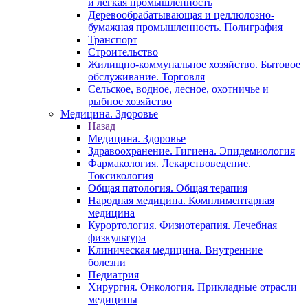
и легкая промышленность
Деревообрабатывающая и целлюлозно-
бумажная промышленность. Полиграфия
Транспорт
Строительство
Жилищно-коммунальное хозяйство. Бытовое
обслуживание. Торговля
Сельское, водное, лесное, охотничье и
рыбное хозяйство
Медицина. Здоровье
Назад
Медицина. Здоровье
Здравоохранение. Гигиена. Эпидемиология
Фармакология. Лекарствоведение.
Токсикология
Общая патология. Общая терапия
Народная медицина. Комплиментарная
медицина
Курортология. Физиотерапия. Лечебная
физкультура
Клиническая медицина. Внутренние
болезни
Педиатрия
Хирургия. Онкология. Прикладные отрасли
медицины