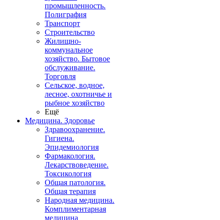
промышленность.
Полиграфия
Транспорт
Строительство
Жилищно-
коммунальное
хозяйство. Бытовое
обслуживание.
Торговля
Сельское, водное,
лесное, охотничье и
рыбное хозяйство
Ещё
Медицина. Здоровье
Здравоохранение.
Гигиена.
Эпидемиология
Фармакология.
Лекарствоведение.
Токсикология
Общая патология.
Общая терапия
Народная медицина.
Комплиментарная
медицина