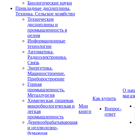
Биологические науки
Прикладные дисциплины.
Техника. Сельское хозяйство
Технические
дисциплины и
промышленность в
целом
Информационные
технологии
Автоматика.
Радиоэлектроника.
Связь
Энергетика.
Машиностроение.
Приборостроение
Горная
промышленность.
О на
Металлургия
магаз
Как купить
Химическая, пищевая,
микробиологическая и
Мои
Вопрос-
легкая
книги
ответ
промышленность
Деревообрабатывающая
и целлюлозно-
бумажная