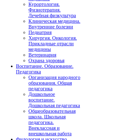
Курортология.
Физиотерапия.
Лечебная физкультура
Клиническая медицина.
Внутренние болезни
Педиатрия
Хирургия. Онкология.
Прикладные отрасли
медицины
Ветеринария
Охрана здоровья
Воспитание. Образование.
Педагогика
Организация народного
образования. Общая
педагогика
Дошкольное
воспитание.
Дошкольная педагогика
Общеобразовательная
школа. Школьная
педагогика.
Внеклассная и
внешкольная работа
Филология и искусство