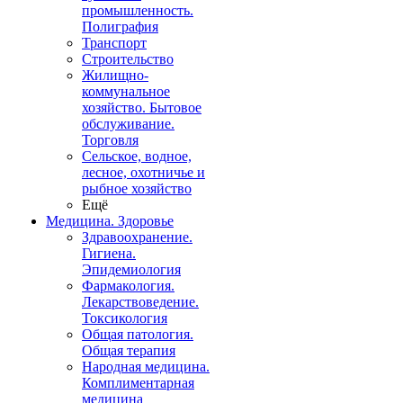
промышленность.
Полиграфия
Транспорт
Строительство
Жилищно-
коммунальное
хозяйство. Бытовое
обслуживание.
Торговля
Сельское, водное,
лесное, охотничье и
рыбное хозяйство
Ещё
Медицина. Здоровье
Здравоохранение.
Гигиена.
Эпидемиология
Фармакология.
Лекарствоведение.
Токсикология
Общая патология.
Общая терапия
Народная медицина.
Комплиментарная
медицина