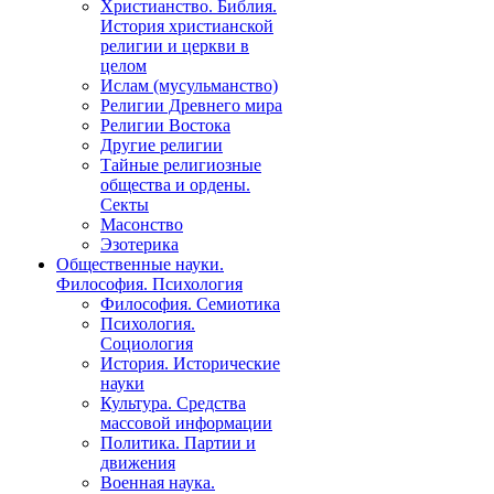
Христианство. Библия.
История христианской
религии и церкви в
целом
Ислам (мусульманство)
Религии Древнего мира
Религии Востока
Другие религии
Тайные религиозные
общества и ордены.
Секты
Масонство
Эзотерика
Общественные науки.
Философия. Психология
Философия. Семиотика
Психология.
Социология
История. Исторические
науки
Культура. Средства
массовой информации
Политика. Партии и
движения
Военная наука.