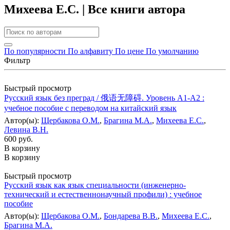
Михеева Е.С. | Все книги автора
По популярности
По алфавиту
По цене
По умолчанию
Фильтр
Быстрый просмотр
Русский язык без преград / 俄语无障碍. Уровень А1-А2 :
учебное пособие с переводом на китайский язык
Автор(ы):
Щербакова О.М.
,
Брагина М.А.
,
Михеева Е.С.
,
Левина В.Н.
600 руб.
В корзину
В корзину
Быстрый просмотр
Русский язык как язык специальности (инженерно-
технический и естественнонаучный профили) : учебное
пособие
Автор(ы):
Щербакова О.М.
,
Бондарева В.В.
,
Михеева Е.С.
,
Брагина М.А.