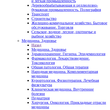
и легкая промышленность
Деревообрабатывающая и целлюлозно-
бумажная промышленность. Полиграфия
Транспорт
Строительство
Жилищно-коммунальное хозяйство. Бытовое
обслуживание. Торговля
Сельское, водное, лесное, охотничье и
рыбное хозяйство
Медицина. Здоровье
Назад
Медицина. Здоровье
Здравоохранение. Гигиена. Эпидемиология
Фармакология. Лекарствоведение.
Токсикология
Общая патология. Общая терапия
Народная медицина. Комплиментарная
медицина
Курортология. Физиотерапия. Лечебная
физкультура
Клиническая медицина. Внутренние
болезни
Педиатрия
Хирургия. Онкология. Прикладные отрасли
медицины