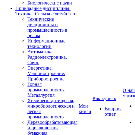
Биологические науки
Прикладные дисциплины.
Техника. Сельское хозяйство
Технические
дисциплины и
промышленность в
целом
Информационные
технологии
Автоматика.
Радиоэлектроника.
Связь
Энергетика.
Машиностроение.
Приборостроение
Горная
промышленность.
О на
Металлургия
магаз
Как купить
Химическая, пищевая,
микробиологическая и
Мои
Вопрос-
легкая
книги
ответ
промышленность
Деревообрабатывающая
и целлюлозно-
бумажная