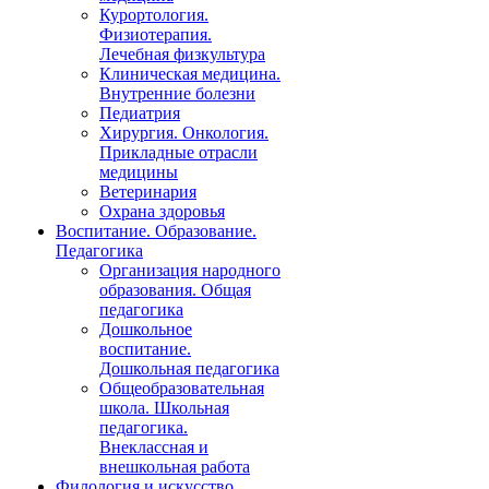
Курортология.
Физиотерапия.
Лечебная физкультура
Клиническая медицина.
Внутренние болезни
Педиатрия
Хирургия. Онкология.
Прикладные отрасли
медицины
Ветеринария
Охрана здоровья
Воспитание. Образование.
Педагогика
Организация народного
образования. Общая
педагогика
Дошкольное
воспитание.
Дошкольная педагогика
Общеобразовательная
школа. Школьная
педагогика.
Внеклассная и
внешкольная работа
Филология и искусство