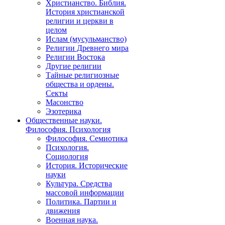
Христианство. Библия.
История христианской
религии и церкви в
целом
Ислам (мусульманство)
Религии Древнего мира
Религии Востока
Другие религии
Тайные религиозные
общества и ордены.
Секты
Масонство
Эзотерика
Общественные науки.
Философия. Психология
Философия. Семиотика
Психология.
Социология
История. Исторические
науки
Культура. Средства
массовой информации
Политика. Партии и
движения
Военная наука.