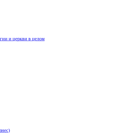
гии и церкви в целом
знес)