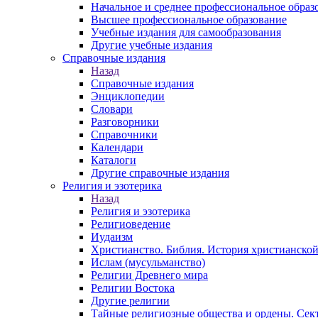
Начальное и среднее профессиональное образ
Высшее профессиональное образование
Учебные издания для самообразования
Другие учебные издания
Справочные издания
Назад
Справочные издания
Энциклопедии
Словари
Разговорники
Справочники
Календари
Каталоги
Другие справочные издания
Религия и эзотерика
Назад
Религия и эзотерика
Религиоведение
Иудаизм
Христианство. Библия. История христианской
Ислам (мусульманство)
Религии Древнего мира
Религии Востока
Другие религии
Тайные религиозные общества и ордены. Сек