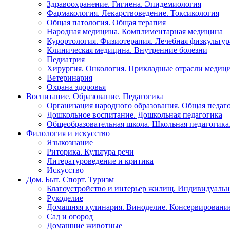
Здравоохранение. Гигиена. Эпидемиология
Фармакология. Лекарствоведение. Токсикология
Общая патология. Общая терапия
Народная медицина. Комплиментарная медицина
Курортология. Физиотерапия. Лечебная физкультур
Клиническая медицина. Внутренние болезни
Педиатрия
Хирургия. Онкология. Прикладные отрасли медиц
Ветеринария
Охрана здоровья
Воспитание. Образование. Педагогика
Организация народного образования. Общая педаг
Дошкольное воспитание. Дошкольная педагогика
Общеобразовательная школа. Школьная педагогика.
Филология и искусство
Языкознание
Риторика. Культура речи
Литературоведение и критика
Искусство
Дом. Быт. Спорт. Туризм
Благоустройство и интерьер жилищ. Индивидуально
Рукоделие
Домашняя кулинария. Виноделие. Консервировани
Сад и огород
Домашние животные