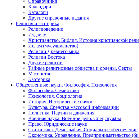
Справочники
Календари
Каталоги
Другие справочные издания
Религия и эзотерика
Религиоведение
Иудаизм
Христианство. Библия. История христианской рели
Ислам (мусульманство)
Религии Древнего мира
Религии Востока
Другие религии
Тайные религиозные общества и ордены. Секты
Масонство
Эзотерика
Общественные науки. Философия. Психология
Философия. Семиотика
Психология. Социология
История. Исторические науки
Культура. Средства массовой информации
Политика. Партии и движения
Военная наука. Военное дело. Спецслужбы
Право. Юридические науки
Статистика. Демография. Социальное обеспечение
Экономика. Управление. Предпринимательство (би