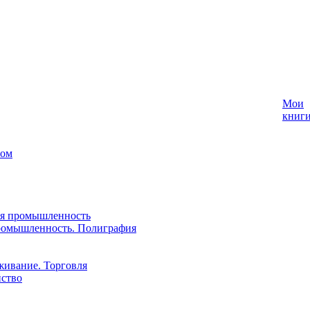
Мои
книг
лом
ая промышленность
ромышленность. Полиграфия
живание. Торговля
йство