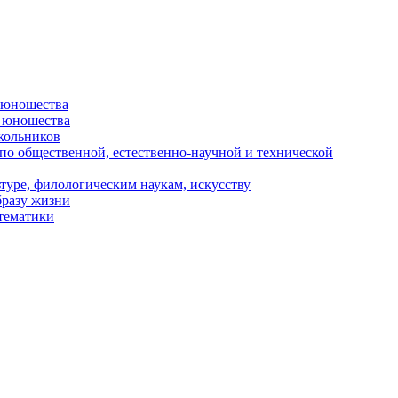
и юношества
и юношества
кольников
 по общественной, естественно-научной и технической
туре, филологическим наукам, искусству
бразу жизни
 тематики