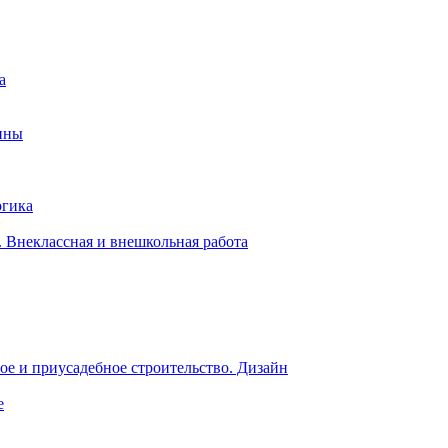
а
ины
огика
 Внеклассная и внешкольная работа
е и приусадебное строительство. Дизайн
е