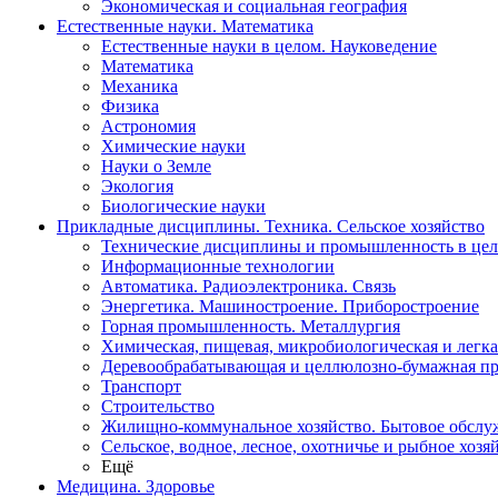
Экономическая и социальная география
Естественные науки. Математика
Естественные науки в целом. Науковедение
Математика
Механика
Физика
Астрономия
Химические науки
Науки о Земле
Экология
Биологические науки
Прикладные дисциплины. Техника. Сельское хозяйство
Технические дисциплины и промышленность в це
Информационные технологии
Автоматика. Радиоэлектроника. Связь
Энергетика. Машиностроение. Приборостроение
Горная промышленность. Металлургия
Химическая, пищевая, микробиологическая и легк
Деревообрабатывающая и целлюлозно-бумажная п
Транспорт
Строительство
Жилищно-коммунальное хозяйство. Бытовое обслу
Сельское, водное, лесное, охотничье и рыбное хозя
Ещё
Медицина. Здоровье