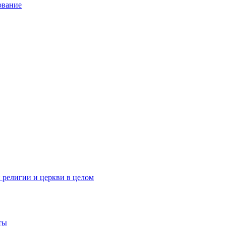
ование
 религии и церкви в целом
ты