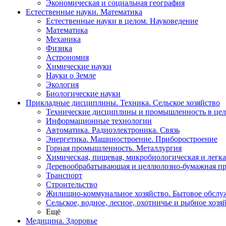
Экономическая и социальная география
Естественные науки. Математика
Естественные науки в целом. Науковедение
Математика
Механика
Физика
Астрономия
Химические науки
Науки о Земле
Экология
Биологические науки
Прикладные дисциплины. Техника. Сельское хозяйство
Технические дисциплины и промышленность в це
Информационные технологии
Автоматика. Радиоэлектроника. Связь
Энергетика. Машиностроение. Приборостроение
Горная промышленность. Металлургия
Химическая, пищевая, микробиологическая и легк
Деревообрабатывающая и целлюлозно-бумажная п
Транспорт
Строительство
Жилищно-коммунальное хозяйство. Бытовое обслу
Сельское, водное, лесное, охотничье и рыбное хозя
Ещё
Медицина. Здоровье