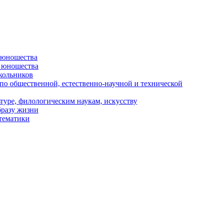
и юношества
и юношества
кольников
 по общественной, естественно-научной и технической
туре, филологическим наукам, искусству
бразу жизни
 тематики