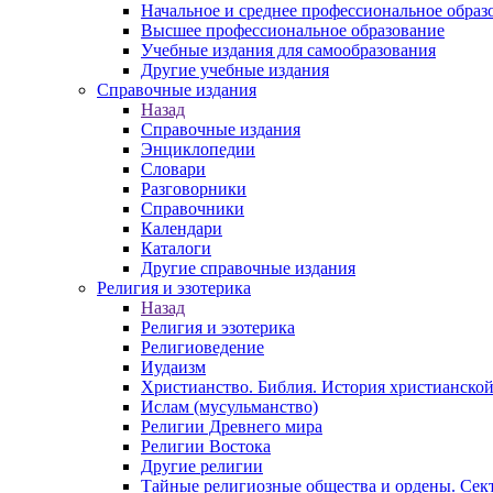
Начальное и среднее профессиональное образ
Высшее профессиональное образование
Учебные издания для самообразования
Другие учебные издания
Справочные издания
Назад
Справочные издания
Энциклопедии
Словари
Разговорники
Справочники
Календари
Каталоги
Другие справочные издания
Религия и эзотерика
Назад
Религия и эзотерика
Религиоведение
Иудаизм
Христианство. Библия. История христианской
Ислам (мусульманство)
Религии Древнего мира
Религии Востока
Другие религии
Тайные религиозные общества и ордены. Сек