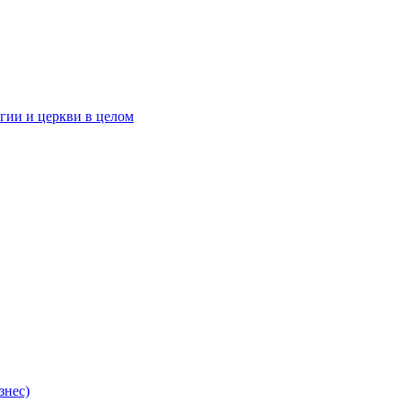
гии и церкви в целом
знес)