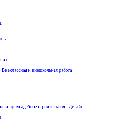
а
ины
огика
 Внеклассная и внешкольная работа
е и приусадебное строительство. Дизайн
е