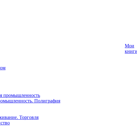
Мои
книг
лом
ая промышленность
ромышленность. Полиграфия
живание. Торговля
йство