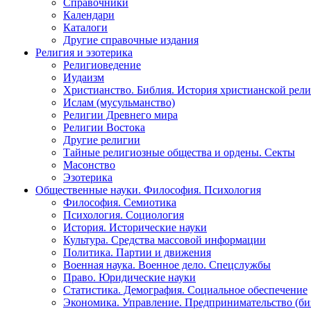
Справочники
Календари
Каталоги
Другие справочные издания
Религия и эзотерика
Религиоведение
Иудаизм
Христианство. Библия. История христианской рели
Ислам (мусульманство)
Религии Древнего мира
Религии Востока
Другие религии
Тайные религиозные общества и ордены. Секты
Масонство
Эзотерика
Общественные науки. Философия. Психология
Философия. Семиотика
Психология. Социология
История. Исторические науки
Культура. Средства массовой информации
Политика. Партии и движения
Военная наука. Военное дело. Спецслужбы
Право. Юридические науки
Статистика. Демография. Социальное обеспечение
Экономика. Управление. Предпринимательство (би