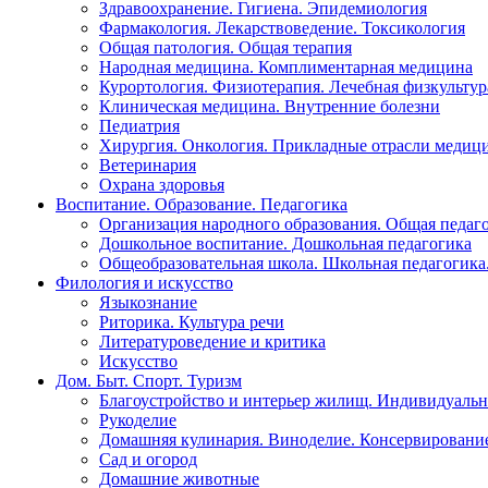
Здравоохранение. Гигиена. Эпидемиология
Фармакология. Лекарствоведение. Токсикология
Общая патология. Общая терапия
Народная медицина. Комплиментарная медицина
Курортология. Физиотерапия. Лечебная физкультур
Клиническая медицина. Внутренние болезни
Педиатрия
Хирургия. Онкология. Прикладные отрасли медиц
Ветеринария
Охрана здоровья
Воспитание. Образование. Педагогика
Организация народного образования. Общая педаг
Дошкольное воспитание. Дошкольная педагогика
Общеобразовательная школа. Школьная педагогика.
Филология и искусство
Языкознание
Риторика. Культура речи
Литературоведение и критика
Искусство
Дом. Быт. Спорт. Туризм
Благоустройство и интерьер жилищ. Индивидуально
Рукоделие
Домашняя кулинария. Виноделие. Консервировани
Сад и огород
Домашние животные