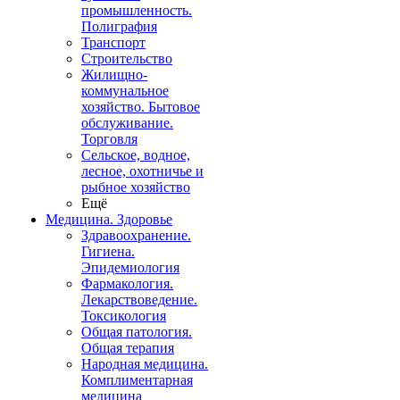
промышленность.
Полиграфия
Транспорт
Строительство
Жилищно-
коммунальное
хозяйство. Бытовое
обслуживание.
Торговля
Сельское, водное,
лесное, охотничье и
рыбное хозяйство
Ещё
Медицина. Здоровье
Здравоохранение.
Гигиена.
Эпидемиология
Фармакология.
Лекарствоведение.
Токсикология
Общая патология.
Общая терапия
Народная медицина.
Комплиментарная
медицина