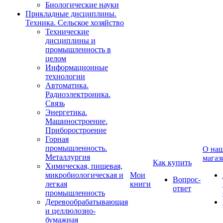
Биологические науки
Прикладные дисциплины.
Техника. Сельское хозяйство
Технические
дисциплины и
промышленность в
целом
Информационные
технологии
Автоматика.
Радиоэлектроника.
Связь
Энергетика.
Машиностроение.
Приборостроение
Горная
промышленность.
О на
Металлургия
магаз
Как купить
Химическая, пищевая,
микробиологическая и
Мои
Вопрос-
легкая
книги
ответ
промышленность
Деревообрабатывающая
и целлюлозно-
бумажная