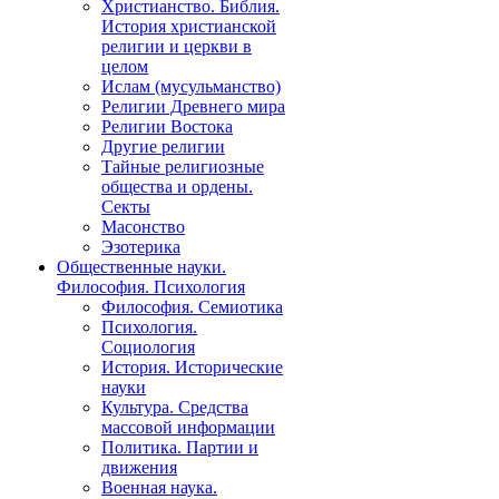
Христианство. Библия.
История христианской
религии и церкви в
целом
Ислам (мусульманство)
Религии Древнего мира
Религии Востока
Другие религии
Тайные религиозные
общества и ордены.
Секты
Масонство
Эзотерика
Общественные науки.
Философия. Психология
Философия. Семиотика
Психология.
Социология
История. Исторические
науки
Культура. Средства
массовой информации
Политика. Партии и
движения
Военная наука.