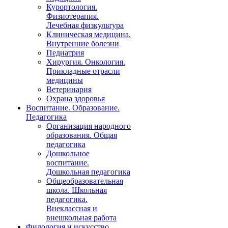
Курортология.
Физиотерапия.
Лечебная физкультура
Клиническая медицина.
Внутренние болезни
Педиатрия
Хирургия. Онкология.
Прикладные отрасли
медицины
Ветеринария
Охрана здоровья
Воспитание. Образование.
Педагогика
Организация народного
образования. Общая
педагогика
Дошкольное
воспитание.
Дошкольная педагогика
Общеобразовательная
школа. Школьная
педагогика.
Внеклассная и
внешкольная работа
Филология и искусство