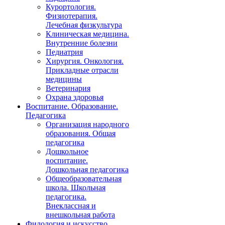
Курортология.
Физиотерапия.
Лечебная физкультура
Клиническая медицина.
Внутренние болезни
Педиатрия
Хирургия. Онкология.
Прикладные отрасли
медицины
Ветеринария
Охрана здоровья
Воспитание. Образование.
Педагогика
Организация народного
образования. Общая
педагогика
Дошкольное
воспитание.
Дошкольная педагогика
Общеобразовательная
школа. Школьная
педагогика.
Внеклассная и
внешкольная работа
Филология и искусство