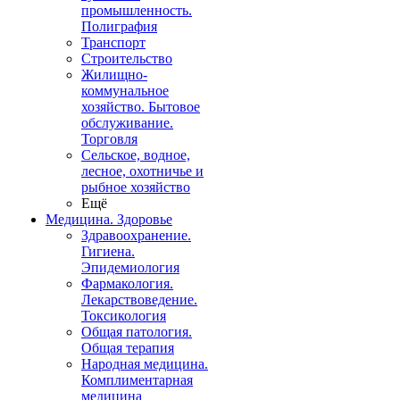
промышленность.
Полиграфия
Транспорт
Строительство
Жилищно-
коммунальное
хозяйство. Бытовое
обслуживание.
Торговля
Сельское, водное,
лесное, охотничье и
рыбное хозяйство
Ещё
Медицина. Здоровье
Здравоохранение.
Гигиена.
Эпидемиология
Фармакология.
Лекарствоведение.
Токсикология
Общая патология.
Общая терапия
Народная медицина.
Комплиментарная
медицина