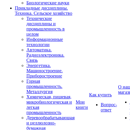
Биологические науки
Прикладные дисциплины.
Техника. Сельское хозяйство
Технические
дисциплины и
промышленность в
целом
Информационные
технологии
Автоматика.
Радиоэлектроника.
Связь
Энергетика.
Машиностроение.
Приборостроение
Горная
промышленность.
О на
Металлургия
магаз
Как купить
Химическая, пищевая,
микробиологическая и
Мои
Вопрос-
легкая
книги
ответ
промышленность
Деревообрабатывающая
и целлюлозно-
бумажная