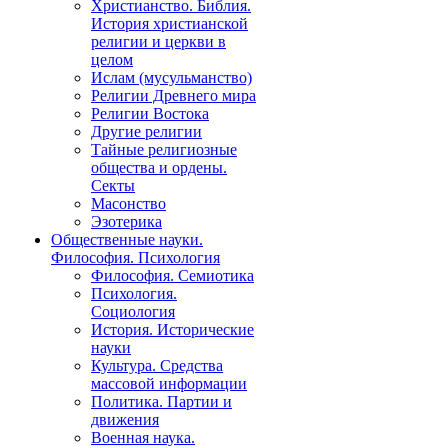
Христианство. Библия.
История христианской
религии и церкви в
целом
Ислам (мусульманство)
Религии Древнего мира
Религии Востока
Другие религии
Тайные религиозные
общества и ордены.
Секты
Масонство
Эзотерика
Общественные науки.
Философия. Психология
Философия. Семиотика
Психология.
Социология
История. Исторические
науки
Культура. Средства
массовой информации
Политика. Партии и
движения
Военная наука.