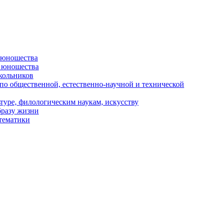
и юношества
и юношества
кольников
 по общественной, естественно-научной и технической
туре, филологическим наукам, искусству
бразу жизни
 тематики