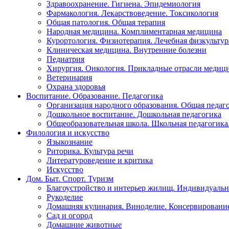
Здравоохранение. Гигиена. Эпидемиология
Фармакология. Лекарствоведение. Токсикология
Общая патология. Общая терапия
Народная медицина. Комплиментарная медицина
Курортология. Физиотерапия. Лечебная физкультур
Клиническая медицина. Внутренние болезни
Педиатрия
Хирургия. Онкология. Прикладные отрасли медиц
Ветеринария
Охрана здоровья
Воспитание. Образование. Педагогика
Организация народного образования. Общая педаг
Дошкольное воспитание. Дошкольная педагогика
Общеобразовательная школа. Школьная педагогика.
Филология и искусство
Языкознание
Риторика. Культура речи
Литературоведение и критика
Искусство
Дом. Быт. Спорт. Туризм
Благоустройство и интерьер жилищ. Индивидуально
Рукоделие
Домашняя кулинария. Виноделие. Консервировани
Сад и огород
Домашние животные