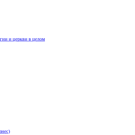
гии и церкви в целом
знес)