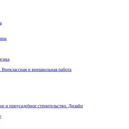
а
ины
огика
 Внеклассная и внешкольная работа
е и приусадебное строительство. Дизайн
е