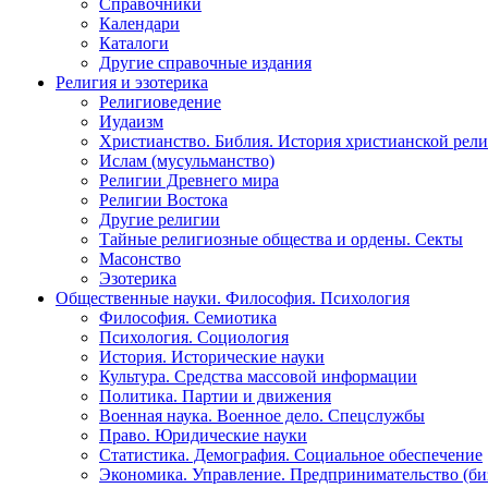
Справочники
Календари
Каталоги
Другие справочные издания
Религия и эзотерика
Религиоведение
Иудаизм
Христианство. Библия. История христианской рели
Ислам (мусульманство)
Религии Древнего мира
Религии Востока
Другие религии
Тайные религиозные общества и ордены. Секты
Масонство
Эзотерика
Общественные науки. Философия. Психология
Философия. Семиотика
Психология. Социология
История. Исторические науки
Культура. Средства массовой информации
Политика. Партии и движения
Военная наука. Военное дело. Спецслужбы
Право. Юридические науки
Статистика. Демография. Социальное обеспечение
Экономика. Управление. Предпринимательство (би