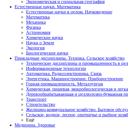
Экономическая и социальная география
Естественные науки. Математика
Естественные науки в целом. Науковедение
Математика
Механика
Физика
Астрономия
Химические науки
Науки о Земле
Экология
Биологические науки
Прикладные дисциплины. Техника. Сельское хозяйство
Технические дисциплины и промышленность в це
Информационные технологии
Автоматика. Радиоэлектроника. Связь
Энергетика. Машиностроение. Приборостроение
Горная промышленность. Металлургия
Химическая, пищевая, микробиологическая и легк
Деревообрабатывающая и целлюлозно-бумажная п
Транспорт
Строительство
Жилищно-коммунальное хозяйство. Бытовое обслу
Сельское, водное, лесное, охотничье и рыбное хозя
Ещё
Медицина. Здоровье