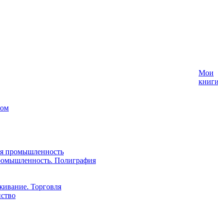
Мои
книг
лом
ая промышленность
ромышленность. Полиграфия
живание. Торговля
йство