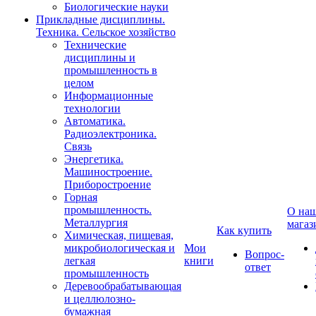
Биологические науки
Прикладные дисциплины.
Техника. Сельское хозяйство
Технические
дисциплины и
промышленность в
целом
Информационные
технологии
Автоматика.
Радиоэлектроника.
Связь
Энергетика.
Машиностроение.
Приборостроение
Горная
промышленность.
О на
Металлургия
магаз
Как купить
Химическая, пищевая,
микробиологическая и
Мои
Вопрос-
легкая
книги
ответ
промышленность
Деревообрабатывающая
и целлюлозно-
бумажная