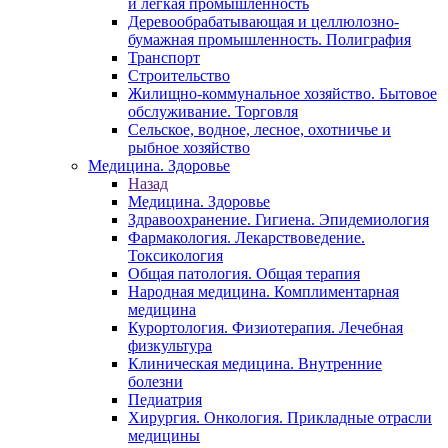
и легкая промышленность
Деревообрабатывающая и целлюлозно-
бумажная промышленность. Полиграфия
Транспорт
Строительство
Жилищно-коммунальное хозяйство. Бытовое
обслуживание. Торговля
Сельское, водное, лесное, охотничье и
рыбное хозяйство
Медицина. Здоровье
Назад
Медицина. Здоровье
Здравоохранение. Гигиена. Эпидемиология
Фармакология. Лекарствоведение.
Токсикология
Общая патология. Общая терапия
Народная медицина. Комплиментарная
медицина
Курортология. Физиотерапия. Лечебная
физкультура
Клиническая медицина. Внутренние
болезни
Педиатрия
Хирургия. Онкология. Прикладные отрасли
медицины