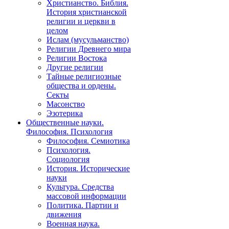
Христианство. Библия.
История христианской
религии и церкви в
целом
Ислам (мусульманство)
Религии Древнего мира
Религии Востока
Другие религии
Тайные религиозные
общества и ордены.
Секты
Масонство
Эзотерика
Общественные науки.
Философия. Психология
Философия. Семиотика
Психология.
Социология
История. Исторические
науки
Культура. Средства
массовой информации
Политика. Партии и
движения
Военная наука.