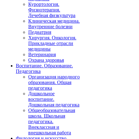
Курортология.
Физиотерапия.
Лечебная физкультура
Клиническая медицина.
Внутренние болезни
Педиатрия
Хирургия. Онкология.
Прикладные отрасли
медицины
Ветеринария
Охрана здоровья
Воспитание. Образование.
Педагогика
Организация народного
образования. Общая
педагогика
Дошкольное
воспитание.
Дошкольная педагогика
Общеобразовательная
школа. Школьная
педагогика.
Внеклассная и
внешкольная работа
Филология и искусство