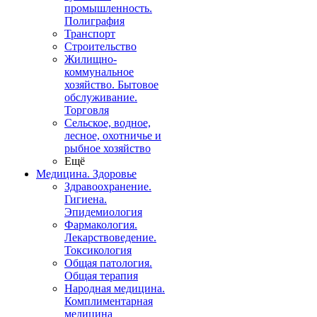
промышленность.
Полиграфия
Транспорт
Строительство
Жилищно-
коммунальное
хозяйство. Бытовое
обслуживание.
Торговля
Сельское, водное,
лесное, охотничье и
рыбное хозяйство
Ещё
Медицина. Здоровье
Здравоохранение.
Гигиена.
Эпидемиология
Фармакология.
Лекарствоведение.
Токсикология
Общая патология.
Общая терапия
Народная медицина.
Комплиментарная
медицина