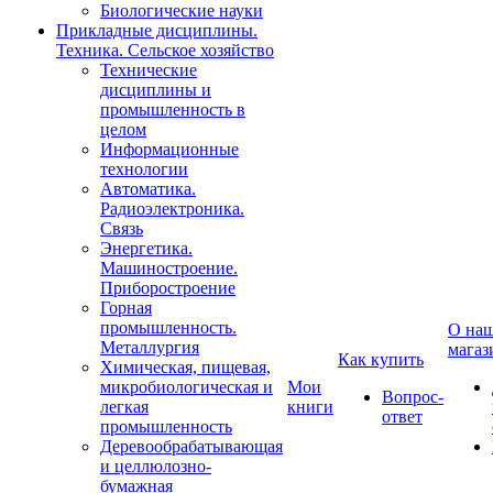
Биологические науки
Прикладные дисциплины.
Техника. Сельское хозяйство
Технические
дисциплины и
промышленность в
целом
Информационные
технологии
Автоматика.
Радиоэлектроника.
Связь
Энергетика.
Машиностроение.
Приборостроение
Горная
промышленность.
О на
Металлургия
магаз
Как купить
Химическая, пищевая,
микробиологическая и
Мои
Вопрос-
легкая
книги
ответ
промышленность
Деревообрабатывающая
и целлюлозно-
бумажная