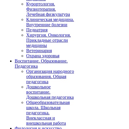
Курортология.
Физиотерапия.
Лечебная физкультура
Клиническая медицина.
Внутренние болезни
Педиатрия
Хирургия. Онкология.
Прикладные отрасли
медицины
Ветеринария
Охрана здоровья
Воспитание. Образование.
Педагогика
Организация народного
образования. Общая
педагогика
Дошкольное
воспитание.
Дошкольная педагогика
Общеобразовательная
школа. Школьная
педагогика.
Внеклассная и
внешкольная работа
Филология и искусство