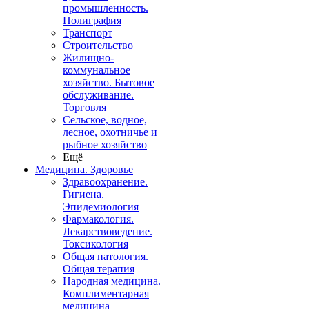
промышленность.
Полиграфия
Транспорт
Строительство
Жилищно-
коммунальное
хозяйство. Бытовое
обслуживание.
Торговля
Сельское, водное,
лесное, охотничье и
рыбное хозяйство
Ещё
Медицина. Здоровье
Здравоохранение.
Гигиена.
Эпидемиология
Фармакология.
Лекарствоведение.
Токсикология
Общая патология.
Общая терапия
Народная медицина.
Комплиментарная
медицина