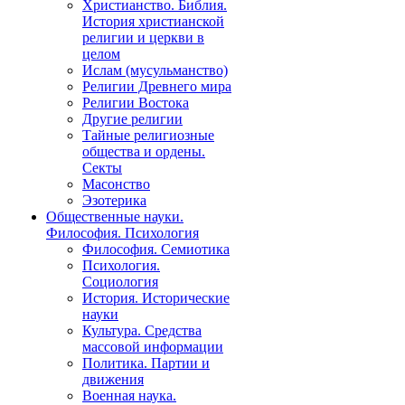
Христианство. Библия.
История христианской
религии и церкви в
целом
Ислам (мусульманство)
Религии Древнего мира
Религии Востока
Другие религии
Тайные религиозные
общества и ордены.
Секты
Масонство
Эзотерика
Общественные науки.
Философия. Психология
Философия. Семиотика
Психология.
Социология
История. Исторические
науки
Культура. Средства
массовой информации
Политика. Партии и
движения
Военная наука.