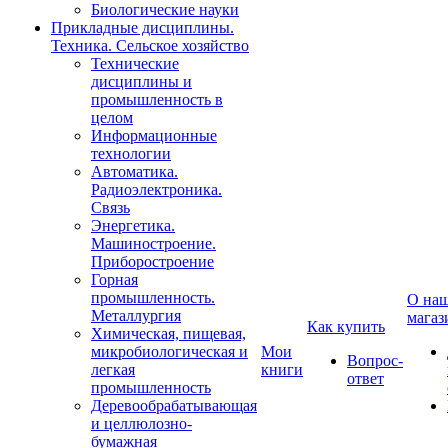
Биологические науки
Прикладные дисциплины.
Техника. Сельское хозяйство
Технические
дисциплины и
промышленность в
целом
Информационные
технологии
Автоматика.
Радиоэлектроника.
Связь
Энергетика.
Машиностроение.
Приборостроение
Горная
промышленность.
О на
Металлургия
магаз
Как купить
Химическая, пищевая,
микробиологическая и
Мои
Вопрос-
легкая
книги
ответ
промышленность
Деревообрабатывающая
и целлюлозно-
бумажная