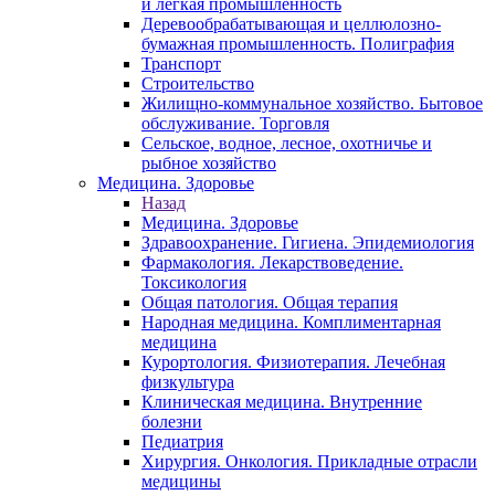
и легкая промышленность
Деревообрабатывающая и целлюлозно-
бумажная промышленность. Полиграфия
Транспорт
Строительство
Жилищно-коммунальное хозяйство. Бытовое
обслуживание. Торговля
Сельское, водное, лесное, охотничье и
рыбное хозяйство
Медицина. Здоровье
Назад
Медицина. Здоровье
Здравоохранение. Гигиена. Эпидемиология
Фармакология. Лекарствоведение.
Токсикология
Общая патология. Общая терапия
Народная медицина. Комплиментарная
медицина
Курортология. Физиотерапия. Лечебная
физкультура
Клиническая медицина. Внутренние
болезни
Педиатрия
Хирургия. Онкология. Прикладные отрасли
медицины