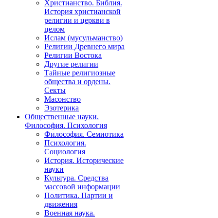
Христианство. Библия.
История христианской
религии и церкви в
целом
Ислам (мусульманство)
Религии Древнего мира
Религии Востока
Другие религии
Тайные религиозные
общества и ордены.
Секты
Масонство
Эзотерика
Общественные науки.
Философия. Психология
Философия. Семиотика
Психология.
Социология
История. Исторические
науки
Культура. Средства
массовой информации
Политика. Партии и
движения
Военная наука.