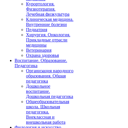
Курортология.
Физиотерапия.
Лечебная физкультура
Клиническая медицина.
Внутренние болезни
Педиатрия
Хирургия. Онкология.
Прикладные отрасли
медицины
Ветеринария
Охрана здоровья
Воспитание. Образование.
Педагогика
Организация народного
образования. Общая
педагогика
Дошкольное
воспитание.
Дошкольная педагогика
Общеобразовательная
школа. Школьная
педагогика.
Внеклассная и
внешкольная работа
Филология и искусство