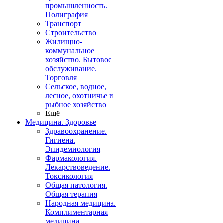
промышленность.
Полиграфия
Транспорт
Строительство
Жилищно-
коммунальное
хозяйство. Бытовое
обслуживание.
Торговля
Сельское, водное,
лесное, охотничье и
рыбное хозяйство
Ещё
Медицина. Здоровье
Здравоохранение.
Гигиена.
Эпидемиология
Фармакология.
Лекарствоведение.
Токсикология
Общая патология.
Общая терапия
Народная медицина.
Комплиментарная
медицина