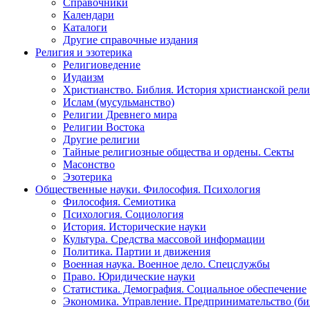
Справочники
Календари
Каталоги
Другие справочные издания
Религия и эзотерика
Религиоведение
Иудаизм
Христианство. Библия. История христианской рели
Ислам (мусульманство)
Религии Древнего мира
Религии Востока
Другие религии
Тайные религиозные общества и ордены. Секты
Масонство
Эзотерика
Общественные науки. Философия. Психология
Философия. Семиотика
Психология. Социология
История. Исторические науки
Культура. Средства массовой информации
Политика. Партии и движения
Военная наука. Военное дело. Спецслужбы
Право. Юридические науки
Статистика. Демография. Социальное обеспечение
Экономика. Управление. Предпринимательство (би