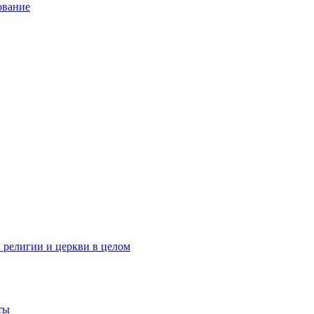
ование
 религии и церкви в целом
ты