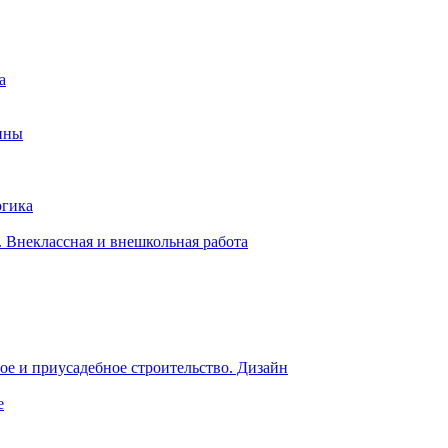
а
ины
огика
 Внеклассная и внешкольная работа
е и приусадебное строительство. Дизайн
е