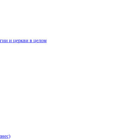
гии и церкви в целом
знес)