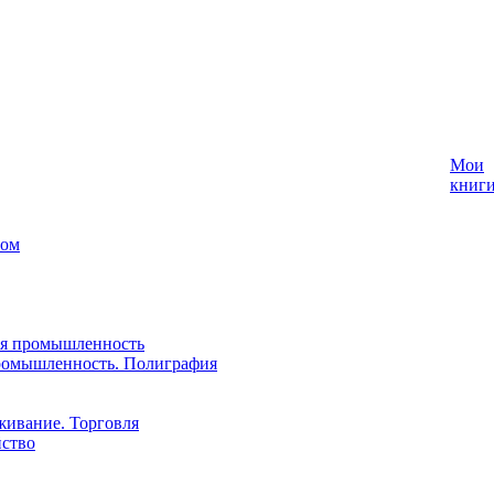
Мои
книг
лом
ая промышленность
ромышленность. Полиграфия
живание. Торговля
йство