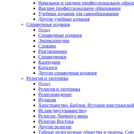
Начальное и среднее профессиональное образ
Высшее профессиональное образование
Учебные издания для самообразования
Другие учебные издания
Справочные издания
Назад
Справочные издания
Энциклопедии
Словари
Разговорники
Справочники
Календари
Каталоги
Другие справочные издания
Религия и эзотерика
Назад
Религия и эзотерика
Религиоведение
Иудаизм
Христианство. Библия. История христианской
Ислам (мусульманство)
Религии Древнего мира
Религии Востока
Другие религии
Тайные религиозные общества и ордены. Сек