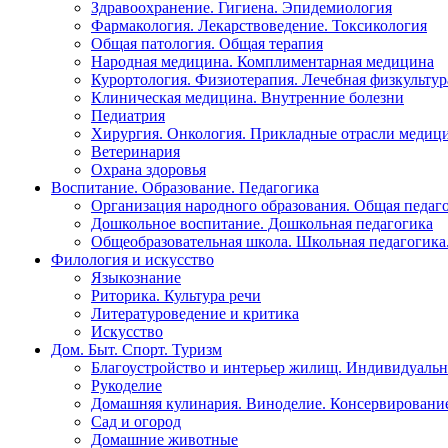
Здравоохранение. Гигиена. Эпидемиология
Фармакология. Лекарствоведение. Токсикология
Общая патология. Общая терапия
Народная медицина. Комплиментарная медицина
Курортология. Физиотерапия. Лечебная физкультур
Клиническая медицина. Внутренние болезни
Педиатрия
Хирургия. Онкология. Прикладные отрасли медиц
Ветеринария
Охрана здоровья
Воспитание. Образование. Педагогика
Организация народного образования. Общая педаг
Дошкольное воспитание. Дошкольная педагогика
Общеобразовательная школа. Школьная педагогика.
Филология и искусство
Языкознание
Риторика. Культура речи
Литературоведение и критика
Искусство
Дом. Быт. Спорт. Туризм
Благоустройство и интерьер жилищ. Индивидуально
Рукоделие
Домашняя кулинария. Виноделие. Консервировани
Сад и огород
Домашние животные