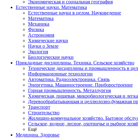
Экономическая и социальная география
Естественные науки. Математика
Естественные науки в целом. Науковедение
Математика
Механика
Физика
Астрономия
Химические науки
Науки о Земле
Экология
Биологические науки
Прикладные дисциплины. Техника. Сельское хозяйство
Технические дисциплины и промышленность в це
Информационные технологии
Автоматика. Радиоэлектроника. Связь
Энергетика. Машиностроение. Приборостроение
Горная промышленность. Металлургия
Химическая, пищевая, микробиологическая и легк
Деревообрабатывающая и целлюлозно-бумажная п
Транспорт
Строительство
Жилищно-коммунальное хозяйство. Бытовое обслу
Сельское, водное, лесное, охотничье и рыбное хозя
Ещё
Медицина. Здоровье