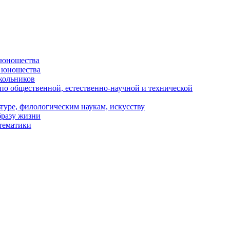
и юношества
и юношества
кольников
 по общественной, естественно-научной и технической
туре, филологическим наукам, искусству
бразу жизни
 тематики