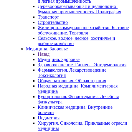
и легкая промышленность
Деревообрабатывающая и целлюлозно-
бумажная промышленность. Полиграфия
Транспорт
Строительство
Жилищно-коммунальное хозяйство. Бытовое
обслуживание. Торговля
Сельское, водное, лесное, охотничье и
рыбное хозяйство
Медицина. Здоровье
Назад
Медицина. Здоровье
Здравоохранение. Гигиена. Эпидемиология
Фармакология. Лекарствоведение.
Токсикология
Общая патология. Общая терапия
Народная медицина. Комплиментарная
медицина
Курортология. Физиотерапия. Лечебная
физкультура
Клиническая медицина. Внутренние
болезни
Педиатрия
Хирургия. Онкология. Прикладные отрасли
медицины