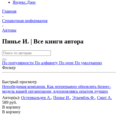
Яндекс.Дзен
Главная
-
Справочная информация
-
Авторы
Пинье И. | Все книги автора
По популярности
По алфавиту
По цене
По умолчанию
Фильтр
Быстрый просмотр
Непобедимая компания. Как непрерывно обновлять бизнес-
модель вашей организации, вдохновляясь опытом лучших
Автор(ы):
Остервальдер А.
,
Пинье И.
,
Этьембль Ф.
,
Смит А.
589 руб.
В корзину
В корзину