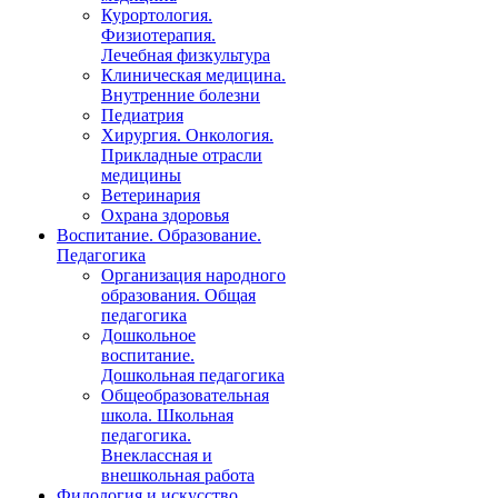
Курортология.
Физиотерапия.
Лечебная физкультура
Клиническая медицина.
Внутренние болезни
Педиатрия
Хирургия. Онкология.
Прикладные отрасли
медицины
Ветеринария
Охрана здоровья
Воспитание. Образование.
Педагогика
Организация народного
образования. Общая
педагогика
Дошкольное
воспитание.
Дошкольная педагогика
Общеобразовательная
школа. Школьная
педагогика.
Внеклассная и
внешкольная работа
Филология и искусство