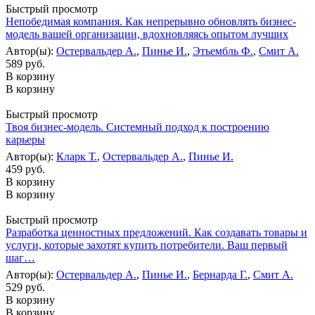
Быстрый просмотр
Непобедимая компания. Как непрерывно обновлять бизнес-
модель вашей организации, вдохновляясь опытом лучших
Автор(ы):
Остервальдер А.
,
Пинье И.
,
Этьембль Ф.
,
Смит А.
589 руб.
В корзину
В корзину
Быстрый просмотр
Твоя бизнес-модель. Системный подход к построению
карьеры
Автор(ы):
Кларк Т.
,
Остервальдер А.
,
Пинье И.
459 руб.
В корзину
В корзину
Быстрый просмотр
Разработка ценностных предложений. Как создавать товары и
услуги, которые захотят купить потребители. Ваш первый
шаг…
Автор(ы):
Остервальдер А.
,
Пинье И.
,
Бернарда Г.
,
Смит А.
529 руб.
В корзину
В корзину