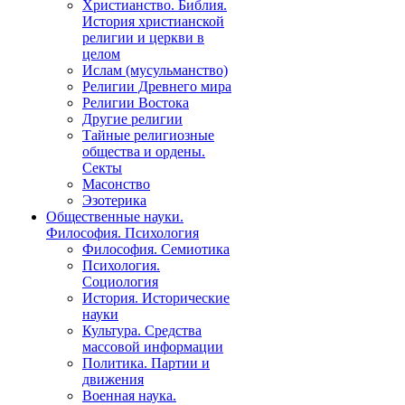
Христианство. Библия.
История христианской
религии и церкви в
целом
Ислам (мусульманство)
Религии Древнего мира
Религии Востока
Другие религии
Тайные религиозные
общества и ордены.
Секты
Масонство
Эзотерика
Общественные науки.
Философия. Психология
Философия. Семиотика
Психология.
Социология
История. Исторические
науки
Культура. Средства
массовой информации
Политика. Партии и
движения
Военная наука.