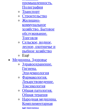
промышленность.
Полиграфия
Транспорт
Строительство
Жилищно-
коммунальное
хозяйство. Бытовое
обслуживание.
Торговля
Сельское, водное,
лесное, охотничье и
рыбное хозяйство
Ещё
Медицина. Здоровье
Здравоохранение.
Гигиена.
Эпидемиология
Фармакология.
Лекарствоведение.
Токсикология
Общая патология.
Общая терапия
Народная медицина.
Комплиментарная
медицина