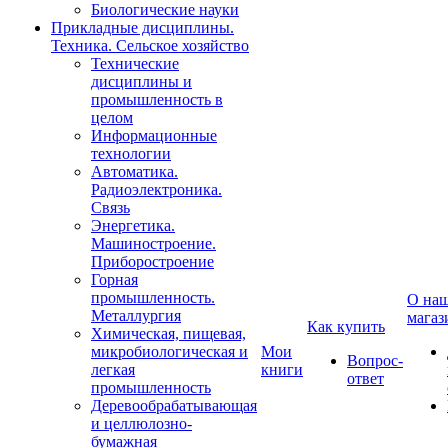
Биологические науки
Прикладные дисциплины.
Техника. Сельское хозяйство
Технические
дисциплины и
промышленность в
целом
Информационные
технологии
Автоматика.
Радиоэлектроника.
Связь
Энергетика.
Машиностроение.
Приборостроение
Горная
промышленность.
О на
Металлургия
магаз
Как купить
Химическая, пищевая,
микробиологическая и
Мои
Вопрос-
легкая
книги
ответ
промышленность
Деревообрабатывающая
и целлюлозно-
бумажная