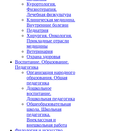
Курортология.
Физиотерапия.
Лечебная физкультура
Клиническая медицина.
Внутренние болезни
Педиатрия
Хирургия. Онкология.
Прикладные отрасли
медицины
Ветеринария
Охрана здоровья
Воспитание. Образование.
Педагогика
Организация народного
образования. Общая
педагогика
Дошкольное
воспитание.
Дошкольная педагогика
Общеобразовательная
школа. Школьная
педагогика.
Внеклассная и
внешкольная работа
Филология и искусство