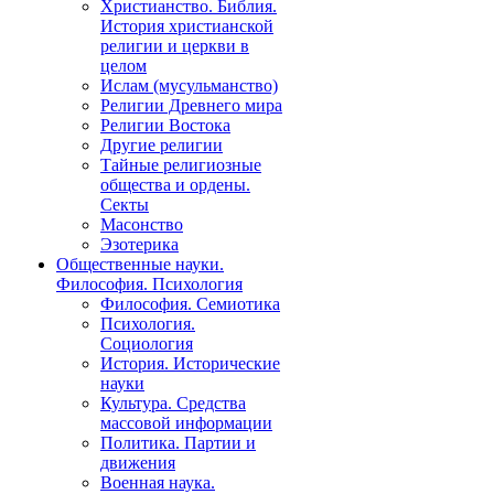
Христианство. Библия.
История христианской
религии и церкви в
целом
Ислам (мусульманство)
Религии Древнего мира
Религии Востока
Другие религии
Тайные религиозные
общества и ордены.
Секты
Масонство
Эзотерика
Общественные науки.
Философия. Психология
Философия. Семиотика
Психология.
Социология
История. Исторические
науки
Культура. Средства
массовой информации
Политика. Партии и
движения
Военная наука.