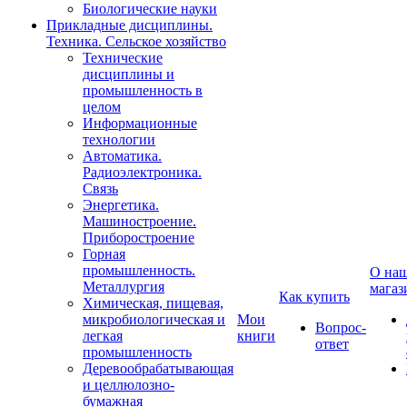
Биологические науки
Прикладные дисциплины.
Техника. Сельское хозяйство
Технические
дисциплины и
промышленность в
целом
Информационные
технологии
Автоматика.
Радиоэлектроника.
Связь
Энергетика.
Машиностроение.
Приборостроение
Горная
промышленность.
О на
Металлургия
магаз
Как купить
Химическая, пищевая,
микробиологическая и
Мои
Вопрос-
легкая
книги
ответ
промышленность
Деревообрабатывающая
и целлюлозно-
бумажная