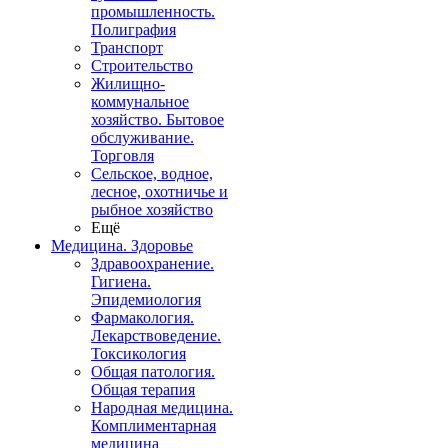
промышленность.
Полиграфия
Транспорт
Строительство
Жилищно-
коммунальное
хозяйство. Бытовое
обслуживание.
Торговля
Сельское, водное,
лесное, охотничье и
рыбное хозяйство
Ещё
Медицина. Здоровье
Здравоохранение.
Гигиена.
Эпидемиология
Фармакология.
Лекарствоведение.
Токсикология
Общая патология.
Общая терапия
Народная медицина.
Комплиментарная
медицина