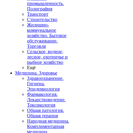
промышленность.
Полиграфия
Транспорт
Строительство
Жилищно-
коммунальное
хозяйство. Бытовое
обслуживание.
Торговля
Сельское, водное,
лесное, охотничье и
рыбное хозяйство
Ещё
Медицина. Здоровье
Здравоохранение.
Гигиена.
Эпидемиология
Фармакология.
Лекарствоведение.
Токсикология
Общая патология.
Общая терапия
Народная медицина.
Комплиментарная
медицина