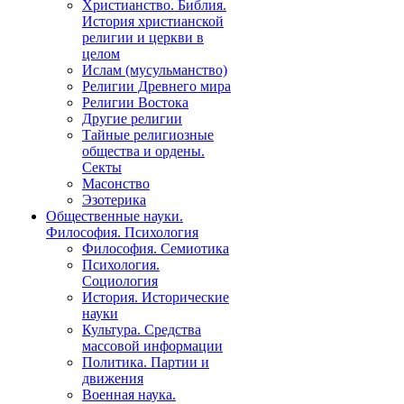
Христианство. Библия.
История христианской
религии и церкви в
целом
Ислам (мусульманство)
Религии Древнего мира
Религии Востока
Другие религии
Тайные религиозные
общества и ордены.
Секты
Масонство
Эзотерика
Общественные науки.
Философия. Психология
Философия. Семиотика
Психология.
Социология
История. Исторические
науки
Культура. Средства
массовой информации
Политика. Партии и
движения
Военная наука.