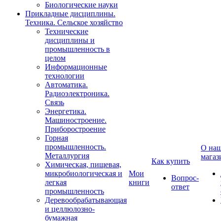
Биологические науки
Прикладные дисциплины.
Техника. Сельское хозяйство
Технические
дисциплины и
промышленность в
целом
Информационные
технологии
Автоматика.
Радиоэлектроника.
Связь
Энергетика.
Машиностроение.
Приборостроение
Горная
промышленность.
О на
Металлургия
магаз
Как купить
Химическая, пищевая,
микробиологическая и
Мои
Вопрос-
легкая
книги
ответ
промышленность
Деревообрабатывающая
и целлюлозно-
бумажная