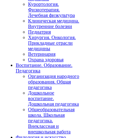
Курортология.
Физиотерапия.
Лечебная физкультура
Клиническая медицина.
Внутренние болезни
Педиатрия
Хирургия. Онкология.
Прикладные отрасли
медицины
Ветеринария
Охрана здоровья
Воспитание. Образование.
Педагогика
Организация народного
образования. Общая
педагогика
Дошкольное
воспитание.
Дошкольная педагогика
Общеобразовательная
школа. Школьная
педагогика.
Внеклассная и
внешкольная работа
Филология и искусство