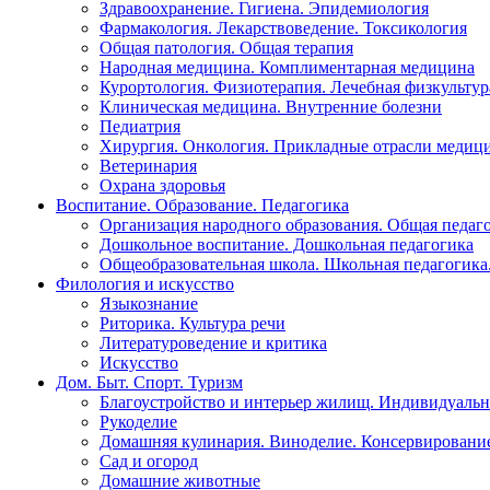
Здравоохранение. Гигиена. Эпидемиология
Фармакология. Лекарствоведение. Токсикология
Общая патология. Общая терапия
Народная медицина. Комплиментарная медицина
Курортология. Физиотерапия. Лечебная физкультур
Клиническая медицина. Внутренние болезни
Педиатрия
Хирургия. Онкология. Прикладные отрасли медиц
Ветеринария
Охрана здоровья
Воспитание. Образование. Педагогика
Организация народного образования. Общая педаг
Дошкольное воспитание. Дошкольная педагогика
Общеобразовательная школа. Школьная педагогика.
Филология и искусство
Языкознание
Риторика. Культура речи
Литературоведение и критика
Искусство
Дом. Быт. Спорт. Туризм
Благоустройство и интерьер жилищ. Индивидуально
Рукоделие
Домашняя кулинария. Виноделие. Консервировани
Сад и огород
Домашние животные