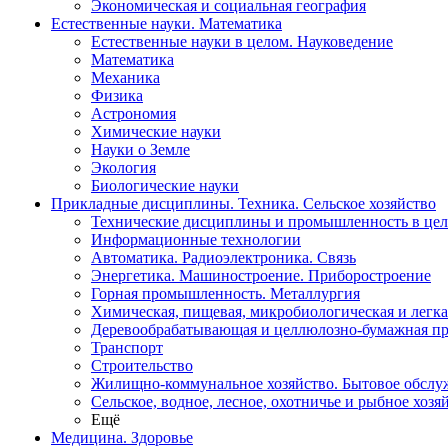
Экономическая и социальная география
Естественные науки. Математика
Естественные науки в целом. Науковедение
Математика
Механика
Физика
Астрономия
Химические науки
Науки о Земле
Экология
Биологические науки
Прикладные дисциплины. Техника. Сельское хозяйство
Технические дисциплины и промышленность в це
Информационные технологии
Автоматика. Радиоэлектроника. Связь
Энергетика. Машиностроение. Приборостроение
Горная промышленность. Металлургия
Химическая, пищевая, микробиологическая и легк
Деревообрабатывающая и целлюлозно-бумажная п
Транспорт
Строительство
Жилищно-коммунальное хозяйство. Бытовое обслу
Сельское, водное, лесное, охотничье и рыбное хозя
Ещё
Медицина. Здоровье