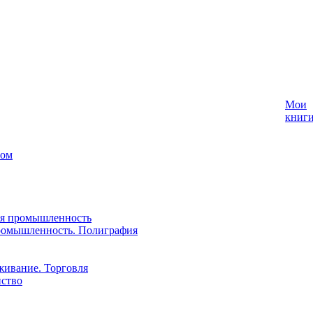
Мои
книг
лом
ая промышленность
ромышленность. Полиграфия
живание. Торговля
йство