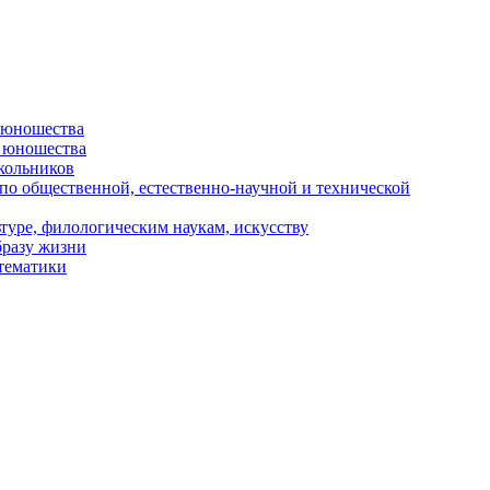
и юношества
и юношества
кольников
 по общественной, естественно-научной и технической
туре, филологическим наукам, искусству
бразу жизни
 тематики