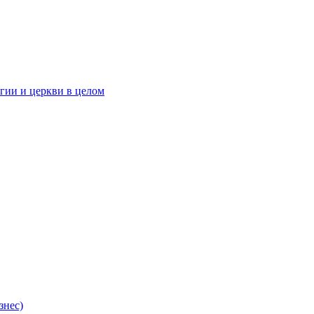
гии и церкви в целом
знес)