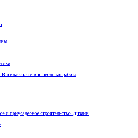
а
ины
огика
 Внеклассная и внешкольная работа
е и приусадебное строительство. Дизайн
е