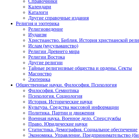
Справочники
Календари
Каталоги
Другие справочные издания
Религия и эзотерика
Религиоведение
Иудаизм
Христианство. Библия. История христианской рели
Ислам (мусульманство)
Религии Древнего мира
Религии Востока
Другие религии
Тайные религиозные общества и ордены. Секты
Масонство
Эзотерика
Общественные науки. Философия. Психология
Философия. Семиотика
Психология. Социология
История. Исторические науки
Культура. Средства массовой информации
Политика. Партии и движения
Военная наука. Военное дело. Спецслужбы
Право. Юридические науки
Статистика. Демография. Социальное обеспечение
Экономика. Управление. Предпринимательство (би