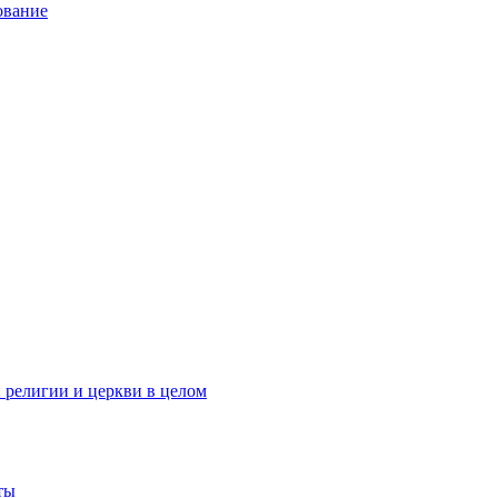
ование
 религии и церкви в целом
ты