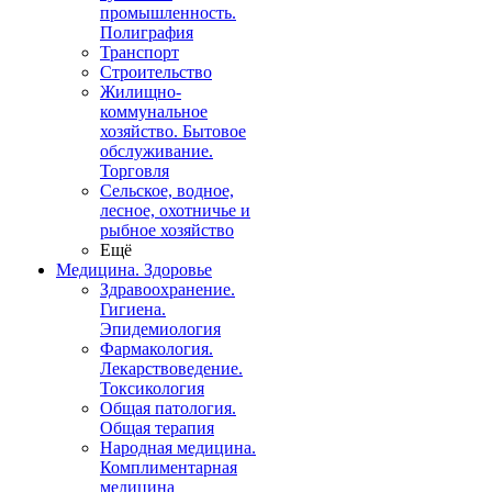
промышленность.
Полиграфия
Транспорт
Строительство
Жилищно-
коммунальное
хозяйство. Бытовое
обслуживание.
Торговля
Сельское, водное,
лесное, охотничье и
рыбное хозяйство
Ещё
Медицина. Здоровье
Здравоохранение.
Гигиена.
Эпидемиология
Фармакология.
Лекарствоведение.
Токсикология
Общая патология.
Общая терапия
Народная медицина.
Комплиментарная
медицина