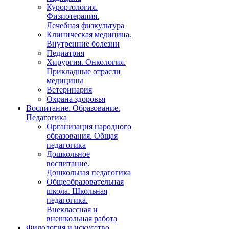
Курортология.
Физиотерапия.
Лечебная физкультура
Клиническая медицина.
Внутренние болезни
Педиатрия
Хирургия. Онкология.
Прикладные отрасли
медицины
Ветеринария
Охрана здоровья
Воспитание. Образование.
Педагогика
Организация народного
образования. Общая
педагогика
Дошкольное
воспитание.
Дошкольная педагогика
Общеобразовательная
школа. Школьная
педагогика.
Внеклассная и
внешкольная работа
Филология и искусство