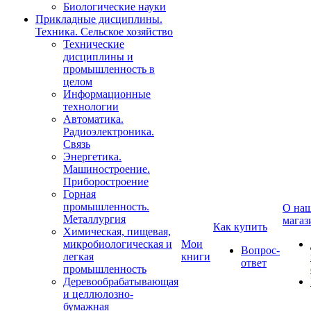
Биологические науки
Прикладные дисциплины.
Техника. Сельское хозяйство
Технические
дисциплины и
промышленность в
целом
Информационные
технологии
Автоматика.
Радиоэлектроника.
Связь
Энергетика.
Машиностроение.
Приборостроение
Горная
промышленность.
О на
Металлургия
магаз
Как купить
Химическая, пищевая,
микробиологическая и
Мои
Вопрос-
легкая
книги
ответ
промышленность
Деревообрабатывающая
и целлюлозно-
бумажная