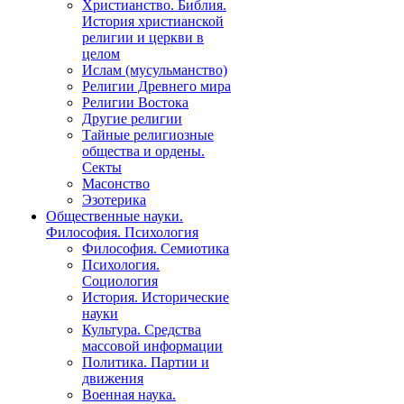
Христианство. Библия.
История христианской
религии и церкви в
целом
Ислам (мусульманство)
Религии Древнего мира
Религии Востока
Другие религии
Тайные религиозные
общества и ордены.
Секты
Масонство
Эзотерика
Общественные науки.
Философия. Психология
Философия. Семиотика
Психология.
Социология
История. Исторические
науки
Культура. Средства
массовой информации
Политика. Партии и
движения
Военная наука.