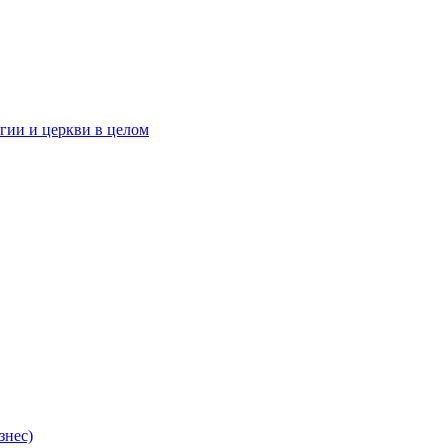
гии и церкви в целом
знес)