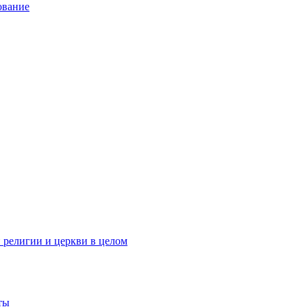
ование
 религии и церкви в целом
ты