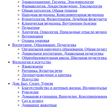
Здравоохранение. Гигиена. Эпидемиология
Фармакология. Лекарствоведение. Токсикология
Общая патология. Общая терапия
Народная медицина. Комплиментарная медицина
Курортология. Физиотерапия. Лечебная физкультур
Клиническая медицина. Внутренние болезни
Педиатрия
Хирургия. Онкология. Прикладные отрасли медиц
Ветеринария
Охрана здоровья
Воспитание. Образование. Педагогика
Организация народного образования. Общая педаг
Дошкольное воспитание. Дошкольная педагогика
Общеобразовательная школа. Школьная педагогика.
Филология и искусство
Языкознание
Риторика. Культура речи
Литературоведение и критика
Искусство
Дом. Быт. Спорт. Туризм
Благоустройство и интерьер жилищ. Индивидуально
Рукоделие
Домашняя кулинария. Виноделие. Консервировани
Сад и огород
Домашние животные