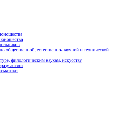
и юношества
и юношества
кольников
 по общественной, естественно-научной и технической
туре, филологическим наукам, искусству
бразу жизни
 тематики