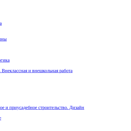
а
ины
огика
 Внеклассная и внешкольная работа
е и приусадебное строительство. Дизайн
е