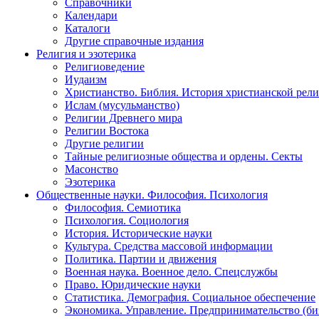
Справочники
Календари
Каталоги
Другие справочные издания
Религия и эзотерика
Религиоведение
Иудаизм
Христианство. Библия. История христианской рели
Ислам (мусульманство)
Религии Древнего мира
Религии Востока
Другие религии
Тайные религиозные общества и ордены. Секты
Масонство
Эзотерика
Общественные науки. Философия. Психология
Философия. Семиотика
Психология. Социология
История. Исторические науки
Культура. Средства массовой информации
Политика. Партии и движения
Военная наука. Военное дело. Спецслужбы
Право. Юридические науки
Статистика. Демография. Социальное обеспечение
Экономика. Управление. Предпринимательство (би