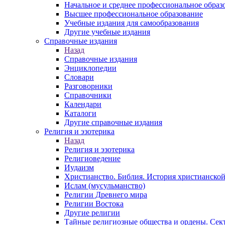
Начальное и среднее профессиональное образ
Высшее профессиональное образование
Учебные издания для самообразования
Другие учебные издания
Справочные издания
Назад
Справочные издания
Энциклопедии
Словари
Разговорники
Справочники
Календари
Каталоги
Другие справочные издания
Религия и эзотерика
Назад
Религия и эзотерика
Религиоведение
Иудаизм
Христианство. Библия. История христианской
Ислам (мусульманство)
Религии Древнего мира
Религии Востока
Другие религии
Тайные религиозные общества и ордены. Сек