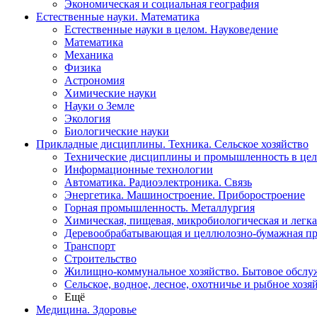
Экономическая и социальная география
Естественные науки. Математика
Естественные науки в целом. Науковедение
Математика
Механика
Физика
Астрономия
Химические науки
Науки о Земле
Экология
Биологические науки
Прикладные дисциплины. Техника. Сельское хозяйство
Технические дисциплины и промышленность в це
Информационные технологии
Автоматика. Радиоэлектроника. Связь
Энергетика. Машиностроение. Приборостроение
Горная промышленность. Металлургия
Химическая, пищевая, микробиологическая и легк
Деревообрабатывающая и целлюлозно-бумажная п
Транспорт
Строительство
Жилищно-коммунальное хозяйство. Бытовое обслу
Сельское, водное, лесное, охотничье и рыбное хозя
Ещё
Медицина. Здоровье