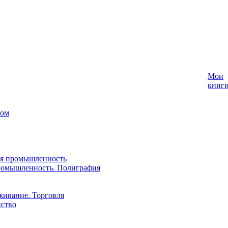
Мои
книг
лом
ая промышленность
ромышленность. Полиграфия
живание. Торговля
йство