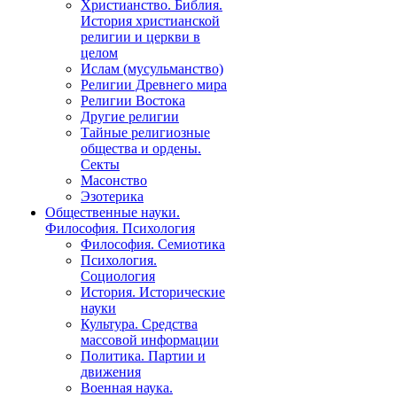
Христианство. Библия.
История христианской
религии и церкви в
целом
Ислам (мусульманство)
Религии Древнего мира
Религии Востока
Другие религии
Тайные религиозные
общества и ордены.
Секты
Масонство
Эзотерика
Общественные науки.
Философия. Психология
Философия. Семиотика
Психология.
Социология
История. Исторические
науки
Культура. Средства
массовой информации
Политика. Партии и
движения
Военная наука.