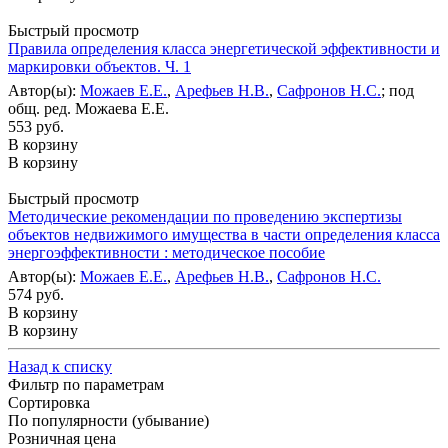
Быстрый просмотр
Правила определения класса энергетической эффективности и
маркировки объектов. Ч. 1
Автор(ы):
Можаев Е.Е.
,
Арефьев Н.В.
,
Сафронов Н.С.
; под
общ. ред. Можаева Е.Е.
553 руб.
В корзину
В корзину
Быстрый просмотр
Методические рекомендации по проведению экспертизы
объектов недвижимого имущества в части определения класса
энергоэффективности : методическое пособие
Автор(ы):
Можаев Е.Е.
,
Арефьев Н.В.
,
Сафронов Н.С.
574 руб.
В корзину
В корзину
Назад к списку
Фильтр по параметрам
Сортировка
По популярности (убывание)
Розничная цена