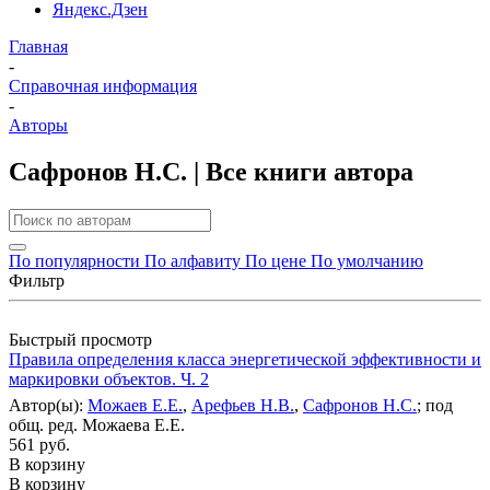
Яндекс.Дзен
Главная
-
Справочная информация
-
Авторы
Сафронов Н.С. | Все книги автора
По популярности
По алфавиту
По цене
По умолчанию
Фильтр
Быстрый просмотр
Правила определения класса энергетической эффективности и
маркировки объектов. Ч. 2
Автор(ы):
Можаев Е.Е.
,
Арефьев Н.В.
,
Сафронов Н.С.
; под
общ. ред. Можаева Е.Е.
561 руб.
В корзину
В корзину