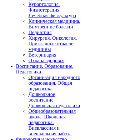
Курортология.
Физиотерапия.
Лечебная физкультура
Клиническая медицина.
Внутренние болезни
Педиатрия
Хирургия. Онкология.
Прикладные отрасли
медицины
Ветеринария
Охрана здоровья
Воспитание. Образование.
Педагогика
Организация народного
образования. Общая
педагогика
Дошкольное
воспитание.
Дошкольная педагогика
Общеобразовательная
школа. Школьная
педагогика.
Внеклассная и
внешкольная работа
Филология и искусство