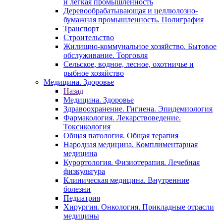
и легкая промышленность
Деревообрабатывающая и целлюлозно-
бумажная промышленность. Полиграфия
Транспорт
Строительство
Жилищно-коммунальное хозяйство. Бытовое
обслуживание. Торговля
Сельское, водное, лесное, охотничье и
рыбное хозяйство
Медицина. Здоровье
Назад
Медицина. Здоровье
Здравоохранение. Гигиена. Эпидемиология
Фармакология. Лекарствоведение.
Токсикология
Общая патология. Общая терапия
Народная медицина. Комплиментарная
медицина
Курортология. Физиотерапия. Лечебная
физкультура
Клиническая медицина. Внутренние
болезни
Педиатрия
Хирургия. Онкология. Прикладные отрасли
медицины