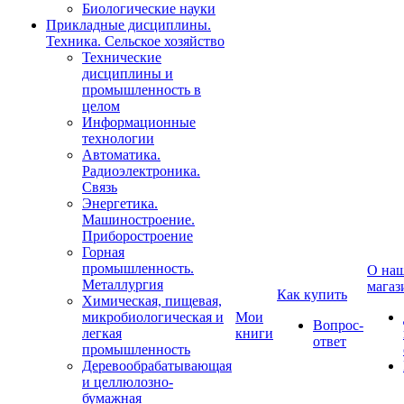
Биологические науки
Прикладные дисциплины.
Техника. Сельское хозяйство
Технические
дисциплины и
промышленность в
целом
Информационные
технологии
Автоматика.
Радиоэлектроника.
Связь
Энергетика.
Машиностроение.
Приборостроение
Горная
промышленность.
О на
Металлургия
магаз
Как купить
Химическая, пищевая,
микробиологическая и
Мои
Вопрос-
легкая
книги
ответ
промышленность
Деревообрабатывающая
и целлюлозно-
бумажная