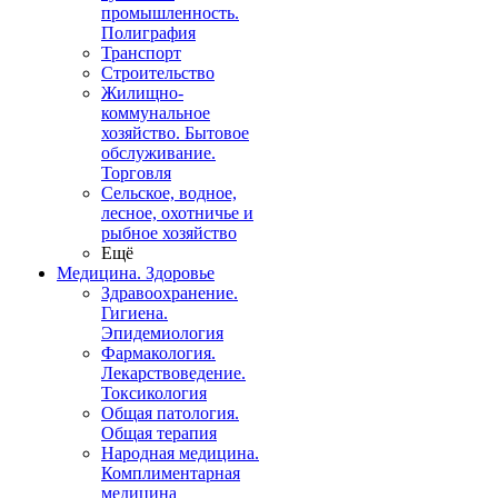
промышленность.
Полиграфия
Транспорт
Строительство
Жилищно-
коммунальное
хозяйство. Бытовое
обслуживание.
Торговля
Сельское, водное,
лесное, охотничье и
рыбное хозяйство
Ещё
Медицина. Здоровье
Здравоохранение.
Гигиена.
Эпидемиология
Фармакология.
Лекарствоведение.
Токсикология
Общая патология.
Общая терапия
Народная медицина.
Комплиментарная
медицина