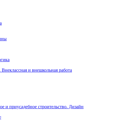
а
ины
огика
 Внеклассная и внешкольная работа
е и приусадебное строительство. Дизайн
е