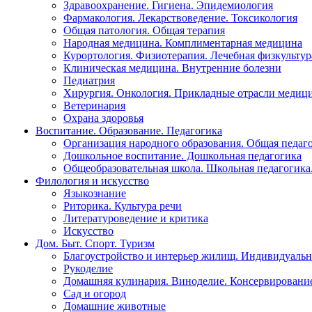
Здравоохранение. Гигиена. Эпидемиология
Фармакология. Лекарствоведение. Токсикология
Общая патология. Общая терапия
Народная медицина. Комплиментарная медицина
Курортология. Физиотерапия. Лечебная физкультур
Клиническая медицина. Внутренние болезни
Педиатрия
Хирургия. Онкология. Прикладные отрасли медиц
Ветеринария
Охрана здоровья
Воспитание. Образование. Педагогика
Организация народного образования. Общая педаг
Дошкольное воспитание. Дошкольная педагогика
Общеобразовательная школа. Школьная педагогика.
Филология и искусство
Языкознание
Риторика. Культура речи
Литературоведение и критика
Искусство
Дом. Быт. Спорт. Туризм
Благоустройство и интерьер жилищ. Индивидуально
Рукоделие
Домашняя кулинария. Виноделие. Консервировани
Сад и огород
Домашние животные