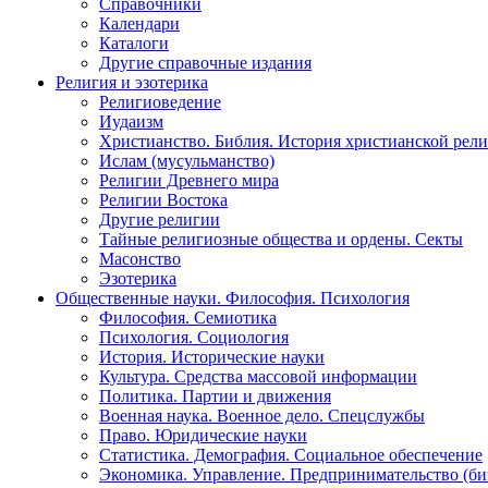
Справочники
Календари
Каталоги
Другие справочные издания
Религия и эзотерика
Религиоведение
Иудаизм
Христианство. Библия. История христианской рели
Ислам (мусульманство)
Религии Древнего мира
Религии Востока
Другие религии
Тайные религиозные общества и ордены. Секты
Масонство
Эзотерика
Общественные науки. Философия. Психология
Философия. Семиотика
Психология. Социология
История. Исторические науки
Культура. Средства массовой информации
Политика. Партии и движения
Военная наука. Военное дело. Спецслужбы
Право. Юридические науки
Статистика. Демография. Социальное обеспечение
Экономика. Управление. Предпринимательство (би