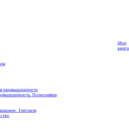
Мои
книг
лом
ая промышленность
ромышленность. Полиграфия
живание. Торговля
йство