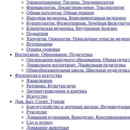
Здравоохранение. Гигиена. Эпидемиология
Фармакология. Лекарствоведение. Токсикология
Общая патология. Общая терапия
Народная медицина. Комплиментарная медицина
Курортология. Физиотерапия. Лечебная физкультур
Клиническая медицина. Внутренние болезни
Педиатрия
Хирургия. Онкология. Прикладные отрасли медиц
Ветеринария
Охрана здоровья
Воспитание. Образование. Педагогика
Организация народного образования. Общая педаг
Дошкольное воспитание. Дошкольная педагогика
Общеобразовательная школа. Школьная педагогика.
Филология и искусство
Языкознание
Риторика. Культура речи
Литературоведение и критика
Искусство
Дом. Быт. Спорт. Туризм
Благоустройство и интерьер жилищ. Индивидуально
Рукоделие
Домашняя кулинария. Виноделие. Консервировани
Сад и огород
Домашние животные