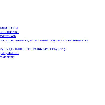
и юношества
и юношества
кольников
 по общественной, естественно-научной и технической
туре, филологическим наукам, искусству
бразу жизни
 тематики