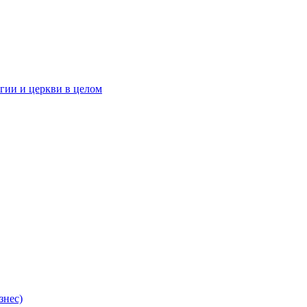
гии и церкви в целом
знес)