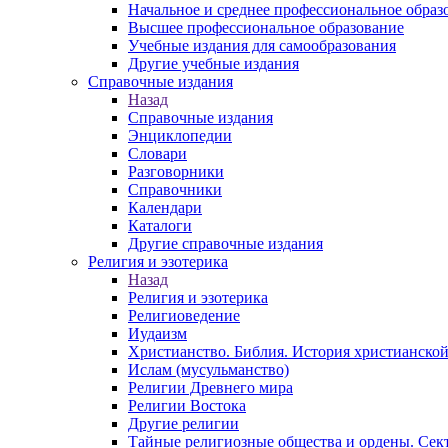
Начальное и среднее профессиональное образ
Высшее профессиональное образование
Учебные издания для самообразования
Другие учебные издания
Справочные издания
Назад
Справочные издания
Энциклопедии
Словари
Разговорники
Справочники
Календари
Каталоги
Другие справочные издания
Религия и эзотерика
Назад
Религия и эзотерика
Религиоведение
Иудаизм
Христианство. Библия. История христианской
Ислам (мусульманство)
Религии Древнего мира
Религии Востока
Другие религии
Тайные религиозные общества и ордены. Сек