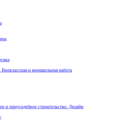
а
ины
огика
 Внеклассная и внешкольная работа
е и приусадебное строительство. Дизайн
е