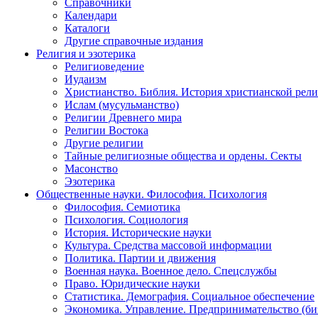
Справочники
Календари
Каталоги
Другие справочные издания
Религия и эзотерика
Религиоведение
Иудаизм
Христианство. Библия. История христианской рели
Ислам (мусульманство)
Религии Древнего мира
Религии Востока
Другие религии
Тайные религиозные общества и ордены. Секты
Масонство
Эзотерика
Общественные науки. Философия. Психология
Философия. Семиотика
Психология. Социология
История. Исторические науки
Культура. Средства массовой информации
Политика. Партии и движения
Военная наука. Военное дело. Спецслужбы
Право. Юридические науки
Статистика. Демография. Социальное обеспечение
Экономика. Управление. Предпринимательство (би