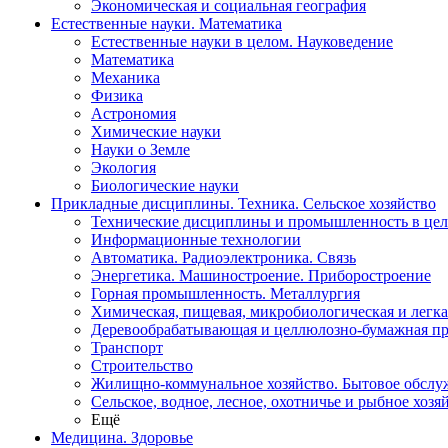
Экономическая и социальная география
Естественные науки. Математика
Естественные науки в целом. Науковедение
Математика
Механика
Физика
Астрономия
Химические науки
Науки о Земле
Экология
Биологические науки
Прикладные дисциплины. Техника. Сельское хозяйство
Технические дисциплины и промышленность в це
Информационные технологии
Автоматика. Радиоэлектроника. Связь
Энергетика. Машиностроение. Приборостроение
Горная промышленность. Металлургия
Химическая, пищевая, микробиологическая и легк
Деревообрабатывающая и целлюлозно-бумажная п
Транспорт
Строительство
Жилищно-коммунальное хозяйство. Бытовое обслу
Сельское, водное, лесное, охотничье и рыбное хозя
Ещё
Медицина. Здоровье