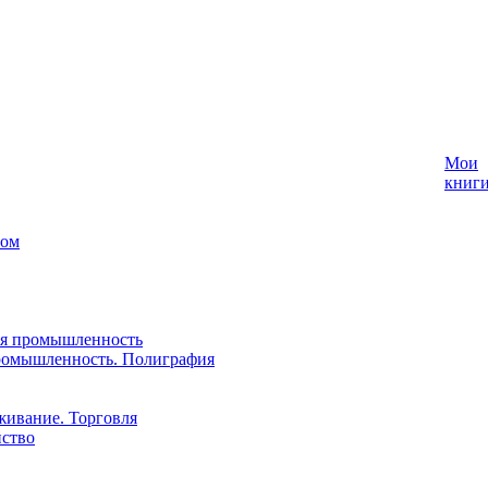
Мои
книг
лом
ая промышленность
ромышленность. Полиграфия
живание. Торговля
йство