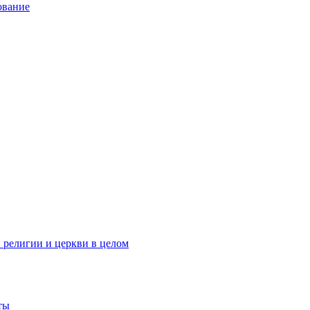
ование
 религии и церкви в целом
ты