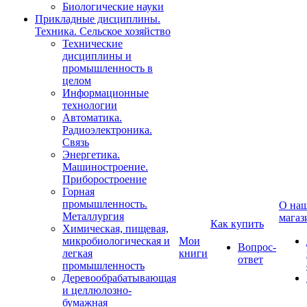
Биологические науки
Прикладные дисциплины.
Техника. Сельское хозяйство
Технические
дисциплины и
промышленность в
целом
Информационные
технологии
Автоматика.
Радиоэлектроника.
Связь
Энергетика.
Машиностроение.
Приборостроение
Горная
промышленность.
О на
Металлургия
магаз
Как купить
Химическая, пищевая,
микробиологическая и
Мои
Вопрос-
легкая
книги
ответ
промышленность
Деревообрабатывающая
и целлюлозно-
бумажная