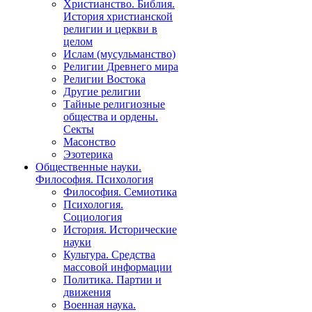
Христианство. Библия.
История христианской
религии и церкви в
целом
Ислам (мусульманство)
Религии Древнего мира
Религии Востока
Другие религии
Тайные религиозные
общества и ордены.
Секты
Масонство
Эзотерика
Общественные науки.
Философия. Психология
Философия. Семиотика
Психология.
Социология
История. Исторические
науки
Культура. Средства
массовой информации
Политика. Партии и
движения
Военная наука.