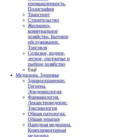
промышленность.
Полиграфия
Транспорт
Строительство
Жилищно-
коммунальное
хозяйство. Бытовое
обслуживание.
Торговля
Сельское, водное,
лесное, охотничье и
рыбное хозяйство
Ещё
Медицина. Здоровье
Здравоохранение.
Гигиена.
Эпидемиология
Фармакология.
Лекарствоведение.
Токсикология
Общая патология.
Общая терапия
Народная медицина.
Комплиментарная
медицина