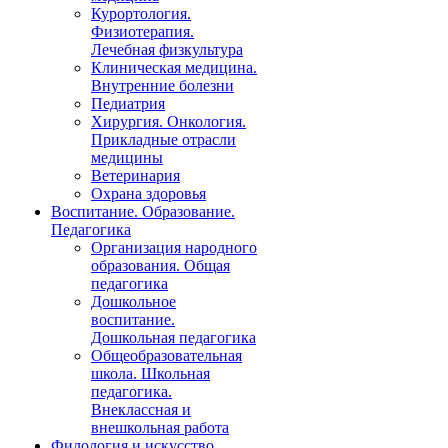
Курортология.
Физиотерапия.
Лечебная физкультура
Клиническая медицина.
Внутренние болезни
Педиатрия
Хирургия. Онкология.
Прикладные отрасли
медицины
Ветеринария
Охрана здоровья
Воспитание. Образование.
Педагогика
Организация народного
образования. Общая
педагогика
Дошкольное
воспитание.
Дошкольная педагогика
Общеобразовательная
школа. Школьная
педагогика.
Внеклассная и
внешкольная работа
Филология и искусство