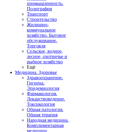
промышленность.
Полиграфия
Транспорт
Строительство
Жилищно-
коммунальное
хозяйство. Бытовое
обслуживание.
Торговля
Сельское, водное,
лесное, охотничье и
рыбное хозяйство
Ещё
Медицина. Здоровье
Здравоохранение.
Гигиена.
Эпидемиология
Фармакология.
Лекарствоведение.
Токсикология
Общая патология.
Общая терапия
Народная медицина.
Комплиментарная
медицина