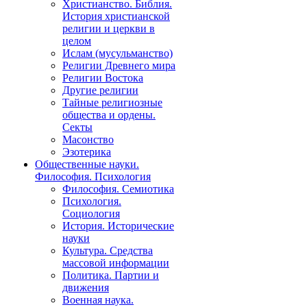
Христианство. Библия.
История христианской
религии и церкви в
целом
Ислам (мусульманство)
Религии Древнего мира
Религии Востока
Другие религии
Тайные религиозные
общества и ордены.
Секты
Масонство
Эзотерика
Общественные науки.
Философия. Психология
Философия. Семиотика
Психология.
Социология
История. Исторические
науки
Культура. Средства
массовой информации
Политика. Партии и
движения
Военная наука.