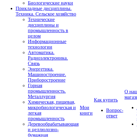
Биологические науки
Прикладные дисциплины.
Техника. Сельское хозяйство
Технические
дисциплины и
промышленность в
целом
Информационные
технологии
Автоматика.
Радиоэлектроника.
Связь
Энергетика.
Машиностроение.
Приборостроение
Горная
промышленность.
О на
Металлургия
магаз
Как купить
Химическая, пищевая,
микробиологическая и
Мои
Вопрос-
легкая
книги
ответ
промышленность
Деревообрабатывающая
и целлюлозно-
бумажная