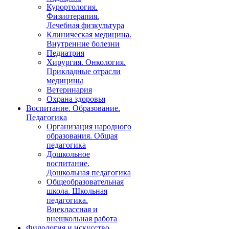
Курортология.
Физиотерапия.
Лечебная физкультура
Клиническая медицина.
Внутренние болезни
Педиатрия
Хирургия. Онкология.
Прикладные отрасли
медицины
Ветеринария
Охрана здоровья
Воспитание. Образование.
Педагогика
Организация народного
образования. Общая
педагогика
Дошкольное
воспитание.
Дошкольная педагогика
Общеобразовательная
школа. Школьная
педагогика.
Внеклассная и
внешкольная работа
Филология и искусство