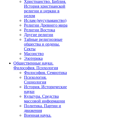
Христианство. Библия.
История христианской
религии и церкви в
целом
Ислам (мусульманство)
Религии Древнего мира
Религии Востока
Другие религии
Тайные религиозные
общества и ордены.
Секты
Масонство
Эзотерика
Общественные науки.
Философия. Психология
Философия. Семиотика
Психология.
Социология
История. Исторические
науки
Культура. Средства
массовой информации
Политика. Партии и
движения
Военная наука.