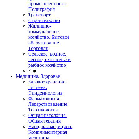
промышленность.
Полиграфия
Транспорт
Строительство
Жилищно-
коммунальное
хозяйство. Бытовое
обслуживание.
Торговля
Сельское, водное,
лесное, охотничье и
рыбное хозяйство
Ещё
Медицина. Здоровье
Здравоохранение.
Гигиена.
Эпидемиология
Фармакология.
Лекарствоведение.
Токсикология
Общая патология.
Общая терапия
Народная медицина.
Комплиментарная
медицина