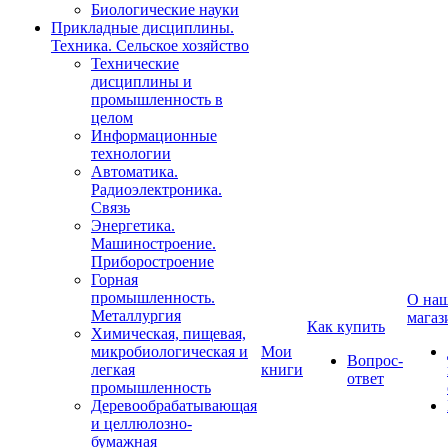
Биологические науки
Прикладные дисциплины.
Техника. Сельское хозяйство
Технические
дисциплины и
промышленность в
целом
Информационные
технологии
Автоматика.
Радиоэлектроника.
Связь
Энергетика.
Машиностроение.
Приборостроение
Горная
промышленность.
О на
Металлургия
магаз
Как купить
Химическая, пищевая,
микробиологическая и
Мои
Вопрос-
легкая
книги
ответ
промышленность
Деревообрабатывающая
и целлюлозно-
бумажная