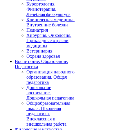
Курортология.
Физиотерапия.
Лечебная физкультура
Клиническая медицина.
Внутренние болезни
Педиатрия
Хирургия. Онкология.
Прикладные отрасли
медицины
Ветеринария
Охрана здоровья
Воспитание. Образование.
Педагогика
Организация народного
образования. Общая
педагогика
Дошкольное
воспитание.
Дошкольная педагогика
Общеобразовательная
школа. Школьная
педагогика.
Внеклассная и
внешкольная работа
Филология и искусство