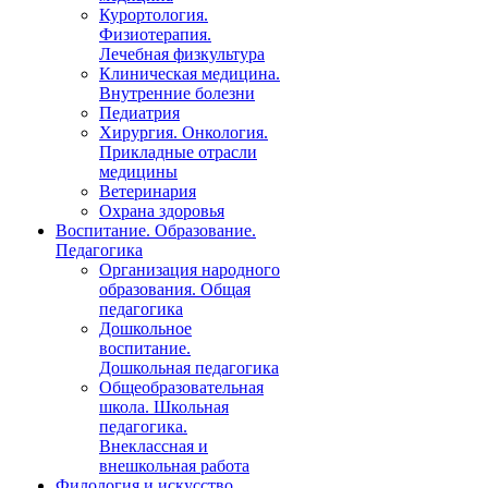
Курортология.
Физиотерапия.
Лечебная физкультура
Клиническая медицина.
Внутренние болезни
Педиатрия
Хирургия. Онкология.
Прикладные отрасли
медицины
Ветеринария
Охрана здоровья
Воспитание. Образование.
Педагогика
Организация народного
образования. Общая
педагогика
Дошкольное
воспитание.
Дошкольная педагогика
Общеобразовательная
школа. Школьная
педагогика.
Внеклассная и
внешкольная работа
Филология и искусство