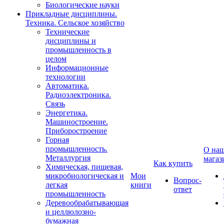
Биологические науки
Прикладные дисциплины.
Техника. Сельское хозяйство
Технические
дисциплины и
промышленность в
целом
Информационные
технологии
Автоматика.
Радиоэлектроника.
Связь
Энергетика.
Машиностроение.
Приборостроение
Горная
промышленность.
О на
Металлургия
магаз
Как купить
Химическая, пищевая,
микробиологическая и
Мои
Вопрос-
легкая
книги
ответ
промышленность
Деревообрабатывающая
и целлюлозно-
бумажная