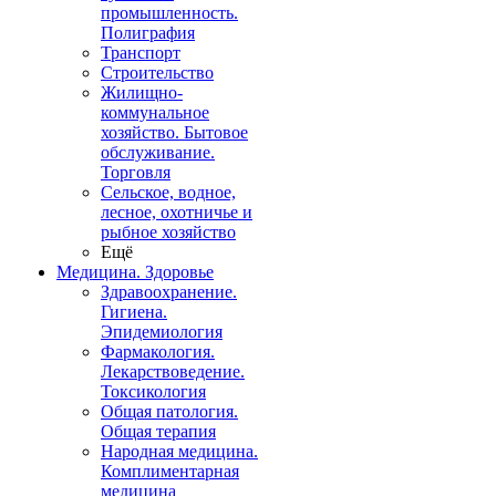
промышленность.
Полиграфия
Транспорт
Строительство
Жилищно-
коммунальное
хозяйство. Бытовое
обслуживание.
Торговля
Сельское, водное,
лесное, охотничье и
рыбное хозяйство
Ещё
Медицина. Здоровье
Здравоохранение.
Гигиена.
Эпидемиология
Фармакология.
Лекарствоведение.
Токсикология
Общая патология.
Общая терапия
Народная медицина.
Комплиментарная
медицина