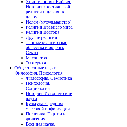
Христианство. Библия.
История христианской
религии и церкви в
целом
Ислам (мусульманство)
Религии Древнего мира
Религии Востока
Другие религии
Тайные религиозные
общества и ордены.
Секты
Масонство
Эзотерика
Общественные науки.
Философия. Психология
Философия. Семиотика
Психология.
Социология
История. Исторические
науки
Культура. Средства
массовой информации
Политика. Партии и
движения
Военная наука.