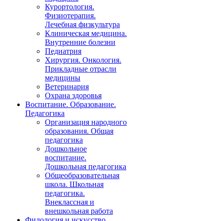
Курортология.
Физиотерапия.
Лечебная физкультура
Клиническая медицина.
Внутренние болезни
Педиатрия
Хирургия. Онкология.
Прикладные отрасли
медицины
Ветеринария
Охрана здоровья
Воспитание. Образование.
Педагогика
Организация народного
образования. Общая
педагогика
Дошкольное
воспитание.
Дошкольная педагогика
Общеобразовательная
школа. Школьная
педагогика.
Внеклассная и
внешкольная работа
Филология и искусство