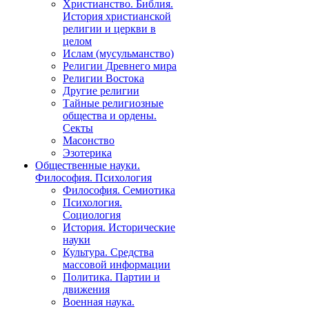
Христианство. Библия.
История христианской
религии и церкви в
целом
Ислам (мусульманство)
Религии Древнего мира
Религии Востока
Другие религии
Тайные религиозные
общества и ордены.
Секты
Масонство
Эзотерика
Общественные науки.
Философия. Психология
Философия. Семиотика
Психология.
Социология
История. Исторические
науки
Культура. Средства
массовой информации
Политика. Партии и
движения
Военная наука.