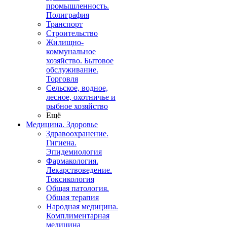
промышленность.
Полиграфия
Транспорт
Строительство
Жилищно-
коммунальное
хозяйство. Бытовое
обслуживание.
Торговля
Сельское, водное,
лесное, охотничье и
рыбное хозяйство
Ещё
Медицина. Здоровье
Здравоохранение.
Гигиена.
Эпидемиология
Фармакология.
Лекарствоведение.
Токсикология
Общая патология.
Общая терапия
Народная медицина.
Комплиментарная
медицина