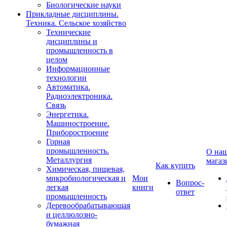
Биологические науки
Прикладные дисциплины.
Техника. Сельское хозяйство
Технические
дисциплины и
промышленность в
целом
Информационные
технологии
Автоматика.
Радиоэлектроника.
Связь
Энергетика.
Машиностроение.
Приборостроение
Горная
промышленность.
О на
Металлургия
магаз
Как купить
Химическая, пищевая,
микробиологическая и
Мои
Вопрос-
легкая
книги
ответ
промышленность
Деревообрабатывающая
и целлюлозно-
бумажная