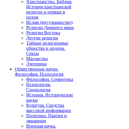
Христианство. Библия.
История христианской
религии и церкви в
целом
Ислам (мусульманство)
Религии Древнего мира
Религии Востока
Другие религии
Тайные религиозные
общества и ордены.
Секты
Масонство
Эзотерика
Общественные науки.
Философия. Психология
Философия. Семиотика
Психология.
Социология
История. Исторические
науки
Культура. Средства
массовой информации
Политика. Партии и
движения
Военная наука.