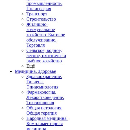
промышленность.
Полиграфия
Транспорт
Строительство
Жилищно-
коммунальное
хозяйство. Бытовое
обслуживание.
Торговля
Сельское, водное,
лесное, охотничье и
рыбное хозяйство
Ещё
Медицина. Здоровье
Здравоохранение.
Гигиена.
Эпидемиология
Фармакология.
Лекарствоведение.
Токсикология
Общая патология.
Общая терапия
Народная медицина.
Комплиментарная
медицина