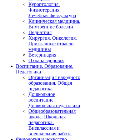
Курортология.
Физиотерапия.
Лечебная физкультура
Клиническая медицина.
Внутренние болезни
Педиатрия
Хирургия. Онкология.
Прикладные отрасли
медицины
Ветеринария
Охрана здоровья
Воспитание. Образование.
Педагогика
Организация народного
образования. Общая
педагогика
Дошкольное
воспитание.
Дошкольная педагогика
Общеобразовательная
школа. Школьная
педагогика.
Внеклассная и
внешкольная работа
Филология и искусство