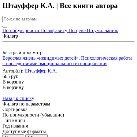
Штауффер К.А. | Все книги автора
По популярности
По алфавиту
По цене
По умолчанию
Фильтр
Быстрый просмотр
Взрослая жизнь «невидимых детей». Психологическая работа
с последствиями эмоционального игнорирования
Автор(ы):
Штауффер К.А.
665 руб.
В корзину
В корзину
Назад к списку
Фильтр по параметрам
Сортировка
По популярности (убывание)
Тип книги
Год издания
Доступные форматы