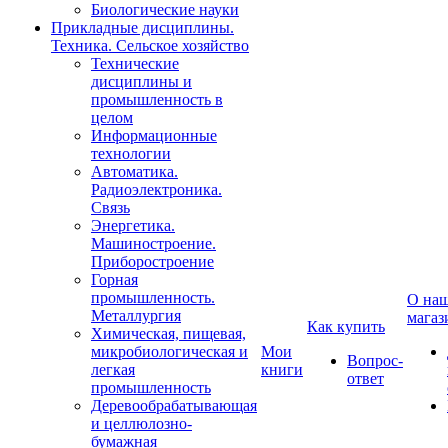
Биологические науки
Прикладные дисциплины.
Техника. Сельское хозяйство
Технические
дисциплины и
промышленность в
целом
Информационные
технологии
Автоматика.
Радиоэлектроника.
Связь
Энергетика.
Машиностроение.
Приборостроение
Горная
промышленность.
О на
Металлургия
магаз
Как купить
Химическая, пищевая,
микробиологическая и
Мои
Вопрос-
легкая
книги
ответ
промышленность
Деревообрабатывающая
и целлюлозно-
бумажная