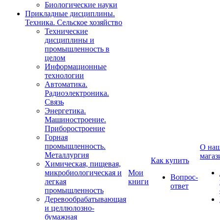
Биологические науки
Прикладные дисциплины.
Техника. Сельское хозяйство
Технические
дисциплины и
промышленность в
целом
Информационные
технологии
Автоматика.
Радиоэлектроника.
Связь
Энергетика.
Машиностроение.
Приборостроение
Горная
промышленность.
О на
Металлургия
магаз
Как купить
Химическая, пищевая,
микробиологическая и
Мои
Вопрос-
легкая
книги
ответ
промышленность
Деревообрабатывающая
и целлюлозно-
бумажная