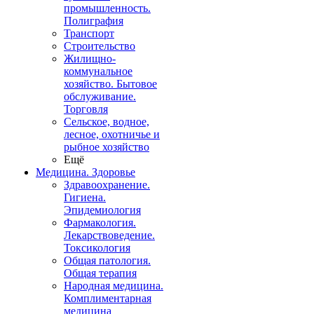
промышленность.
Полиграфия
Транспорт
Строительство
Жилищно-
коммунальное
хозяйство. Бытовое
обслуживание.
Торговля
Сельское, водное,
лесное, охотничье и
рыбное хозяйство
Ещё
Медицина. Здоровье
Здравоохранение.
Гигиена.
Эпидемиология
Фармакология.
Лекарствоведение.
Токсикология
Общая патология.
Общая терапия
Народная медицина.
Комплиментарная
медицина