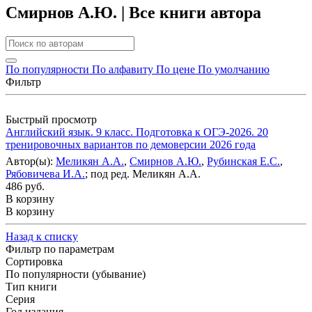
Смирнов А.Ю. | Все книги автора
По популярности
По алфавиту
По цене
По умолчанию
Фильтр
Быстрый просмотр
Английский язык. 9 класс. Подготовка к ОГЭ-2026. 20
тренировочных вариантов по демоверсии 2026 года
Автор(ы):
Меликян А.А.
,
Смирнов А.Ю.
,
Рубинская Е.С.
,
Рябовичева И.А.
; под ред. Меликян А.А.
486 руб.
В корзину
В корзину
Назад к списку
Фильтр по параметрам
Сортировка
По популярности (убывание)
Тип книги
Серия
Год издания