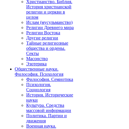
Христианство. Библия.
История христианской
религии и церкви в
целом
Ислам (мусульманство)
Религии Древнего мира
Религии Востока
Другие религии
Тайные религиозные
общества и ордены.
Секты
Масонство
Эзотерика
Общественные науки.
Философия. Психология
Философия. Семиотика
Психология.
Социология
История. Исторические
науки
Культура. Средства
массовой информации
Политика. Партии и
движения
Военная наука.