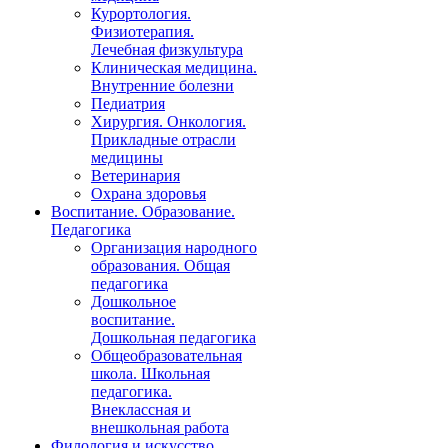
Курортология.
Физиотерапия.
Лечебная физкультура
Клиническая медицина.
Внутренние болезни
Педиатрия
Хирургия. Онкология.
Прикладные отрасли
медицины
Ветеринария
Охрана здоровья
Воспитание. Образование.
Педагогика
Организация народного
образования. Общая
педагогика
Дошкольное
воспитание.
Дошкольная педагогика
Общеобразовательная
школа. Школьная
педагогика.
Внеклассная и
внешкольная работа
Филология и искусство