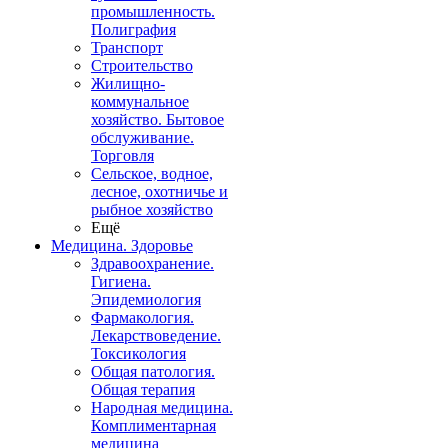
промышленность.
Полиграфия
Транспорт
Строительство
Жилищно-
коммунальное
хозяйство. Бытовое
обслуживание.
Торговля
Сельское, водное,
лесное, охотничье и
рыбное хозяйство
Ещё
Медицина. Здоровье
Здравоохранение.
Гигиена.
Эпидемиология
Фармакология.
Лекарствоведение.
Токсикология
Общая патология.
Общая терапия
Народная медицина.
Комплиментарная
медицина