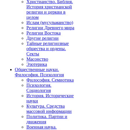
Христианство. Библия.
История христианской
религии и церкви в
целом
Ислам (мусульманство)
Религии Древнего мира
Религии Востока
Другие религии
Тайные религиозные
общества и ордены.
Секты
Масонство
Эзотерика
Общественные науки.
Философия. Психология
Философия. Семиотика
Психология.
Социология
История. Исторические
науки
Культура. Средства
массовой информации
Политика. Партии и
движения
Военная наука.