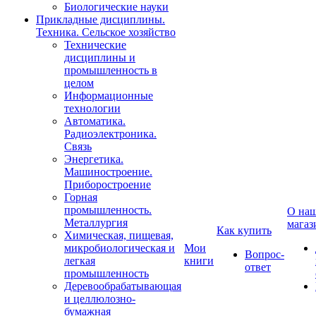
Биологические науки
Прикладные дисциплины.
Техника. Сельское хозяйство
Технические
дисциплины и
промышленность в
целом
Информационные
технологии
Автоматика.
Радиоэлектроника.
Связь
Энергетика.
Машиностроение.
Приборостроение
Горная
промышленность.
О на
Металлургия
магаз
Как купить
Химическая, пищевая,
микробиологическая и
Мои
Вопрос-
легкая
книги
ответ
промышленность
Деревообрабатывающая
и целлюлозно-
бумажная