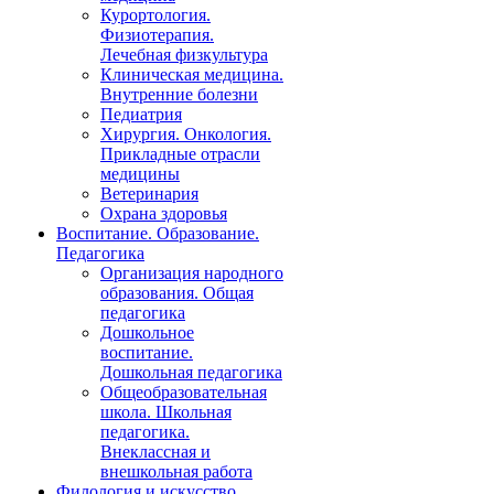
Курортология.
Физиотерапия.
Лечебная физкультура
Клиническая медицина.
Внутренние болезни
Педиатрия
Хирургия. Онкология.
Прикладные отрасли
медицины
Ветеринария
Охрана здоровья
Воспитание. Образование.
Педагогика
Организация народного
образования. Общая
педагогика
Дошкольное
воспитание.
Дошкольная педагогика
Общеобразовательная
школа. Школьная
педагогика.
Внеклассная и
внешкольная работа
Филология и искусство