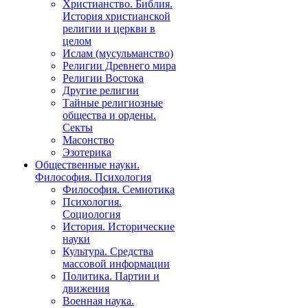
Христианство. Библия.
История христианской
религии и церкви в
целом
Ислам (мусульманство)
Религии Древнего мира
Религии Востока
Другие религии
Тайные религиозные
общества и ордены.
Секты
Масонство
Эзотерика
Общественные науки.
Философия. Психология
Философия. Семиотика
Психология.
Социология
История. Исторические
науки
Культура. Средства
массовой информации
Политика. Партии и
движения
Военная наука.