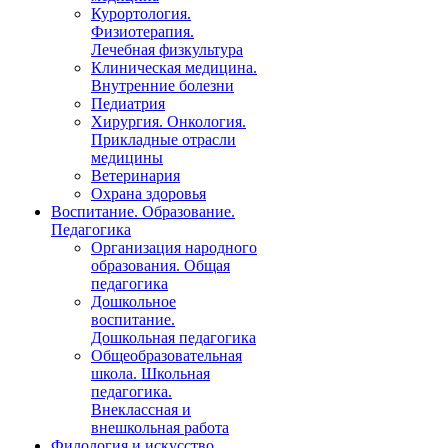
Курортология.
Физиотерапия.
Лечебная физкультура
Клиническая медицина.
Внутренние болезни
Педиатрия
Хирургия. Онкология.
Прикладные отрасли
медицины
Ветеринария
Охрана здоровья
Воспитание. Образование.
Педагогика
Организация народного
образования. Общая
педагогика
Дошкольное
воспитание.
Дошкольная педагогика
Общеобразовательная
школа. Школьная
педагогика.
Внеклассная и
внешкольная работа
Филология и искусство