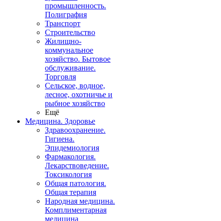
промышленность.
Полиграфия
Транспорт
Строительство
Жилищно-
коммунальное
хозяйство. Бытовое
обслуживание.
Торговля
Сельское, водное,
лесное, охотничье и
рыбное хозяйство
Ещё
Медицина. Здоровье
Здравоохранение.
Гигиена.
Эпидемиология
Фармакология.
Лекарствоведение.
Токсикология
Общая патология.
Общая терапия
Народная медицина.
Комплиментарная
медицина