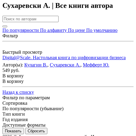
Сухаревски А. | Все книги автора
По популярности
По алфавиту
По цене
По умолчанию
Фильтр
Быстрый просмотр
Digital@Scale. Настольная книга по цифровизации бизнеса
Автор(ы):
Кулагин В.
,
Сухаревски А.
,
Мефферт Ю.
549 руб.
В корзину
В корзину
Назад к списку
Фильтр по параметрам
Сортировка
По популярности (убывание)
Тип книги
Год издания
Доступные форматы
Сбросить