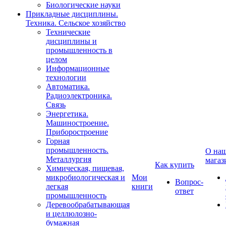
Биологические науки
Прикладные дисциплины.
Техника. Сельское хозяйство
Технические
дисциплины и
промышленность в
целом
Информационные
технологии
Автоматика.
Радиоэлектроника.
Связь
Энергетика.
Машиностроение.
Приборостроение
Горная
промышленность.
О на
Металлургия
магаз
Как купить
Химическая, пищевая,
микробиологическая и
Мои
Вопрос-
легкая
книги
ответ
промышленность
Деревообрабатывающая
и целлюлозно-
бумажная