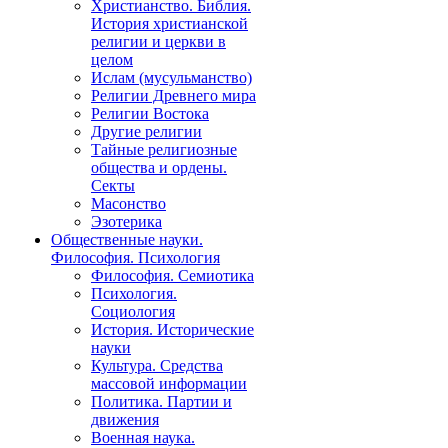
Христианство. Библия.
История христианской
религии и церкви в
целом
Ислам (мусульманство)
Религии Древнего мира
Религии Востока
Другие религии
Тайные религиозные
общества и ордены.
Секты
Масонство
Эзотерика
Общественные науки.
Философия. Психология
Философия. Семиотика
Психология.
Социология
История. Исторические
науки
Культура. Средства
массовой информации
Политика. Партии и
движения
Военная наука.