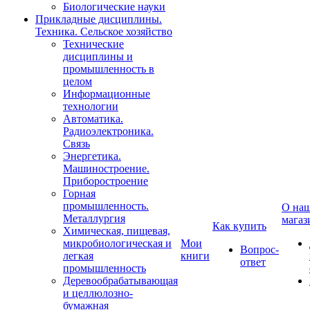
Биологические науки
Прикладные дисциплины.
Техника. Сельское хозяйство
Технические
дисциплины и
промышленность в
целом
Информационные
технологии
Автоматика.
Радиоэлектроника.
Связь
Энергетика.
Машиностроение.
Приборостроение
Горная
промышленность.
О на
Металлургия
магаз
Как купить
Химическая, пищевая,
микробиологическая и
Мои
Вопрос-
легкая
книги
ответ
промышленность
Деревообрабатывающая
и целлюлозно-
бумажная