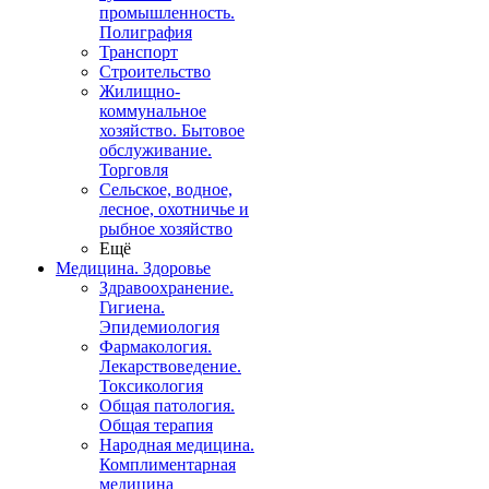
промышленность.
Полиграфия
Транспорт
Строительство
Жилищно-
коммунальное
хозяйство. Бытовое
обслуживание.
Торговля
Сельское, водное,
лесное, охотничье и
рыбное хозяйство
Ещё
Медицина. Здоровье
Здравоохранение.
Гигиена.
Эпидемиология
Фармакология.
Лекарствоведение.
Токсикология
Общая патология.
Общая терапия
Народная медицина.
Комплиментарная
медицина