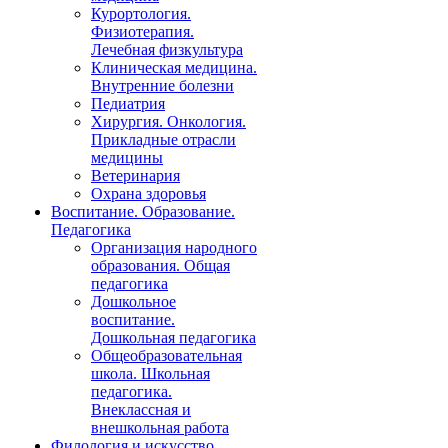
Курортология.
Физиотерапия.
Лечебная физкультура
Клиническая медицина.
Внутренние болезни
Педиатрия
Хирургия. Онкология.
Прикладные отрасли
медицины
Ветеринария
Охрана здоровья
Воспитание. Образование.
Педагогика
Организация народного
образования. Общая
педагогика
Дошкольное
воспитание.
Дошкольная педагогика
Общеобразовательная
школа. Школьная
педагогика.
Внеклассная и
внешкольная работа
Филология и искусство