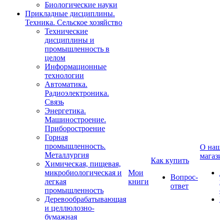
Биологические науки
Прикладные дисциплины.
Техника. Сельское хозяйство
Технические
дисциплины и
промышленность в
целом
Информационные
технологии
Автоматика.
Радиоэлектроника.
Связь
Энергетика.
Машиностроение.
Приборостроение
Горная
промышленность.
О на
Металлургия
магаз
Как купить
Химическая, пищевая,
микробиологическая и
Мои
Вопрос-
легкая
книги
ответ
промышленность
Деревообрабатывающая
и целлюлозно-
бумажная