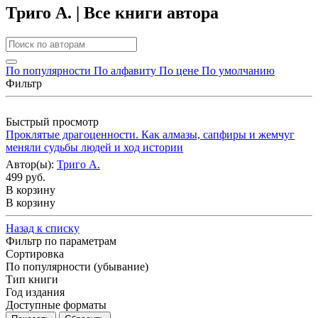
Триго А. | Все книги автора
По популярности
По алфавиту
По цене
По умолчанию
Фильтр
Быстрый просмотр
Проклятые драгоценности. Как алмазы, сапфиры и жемчуг
меняли судьбы людей и ход истории
Автор(ы):
Триго А.
499 руб.
В корзину
В корзину
Назад к списку
Фильтр по параметрам
Сортировка
По популярности (убывание)
Тип книги
Год издания
Доступные форматы