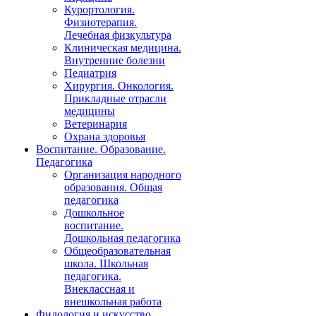
Курортология.
Физиотерапия.
Лечебная физкультура
Клиническая медицина.
Внутренние болезни
Педиатрия
Хирургия. Онкология.
Прикладные отрасли
медицины
Ветеринария
Охрана здоровья
Воспитание. Образование.
Педагогика
Организация народного
образования. Общая
педагогика
Дошкольное
воспитание.
Дошкольная педагогика
Общеобразовательная
школа. Школьная
педагогика.
Внеклассная и
внешкольная работа
Филология и искусство