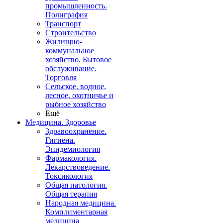
промышленность.
Полиграфия
Транспорт
Строительство
Жилищно-
коммунальное
хозяйство. Бытовое
обслуживание.
Торговля
Сельское, водное,
лесное, охотничье и
рыбное хозяйство
Ещё
Медицина. Здоровье
Здравоохранение.
Гигиена.
Эпидемиология
Фармакология.
Лекарствоведение.
Токсикология
Общая патология.
Общая терапия
Народная медицина.
Комплиментарная
медицина