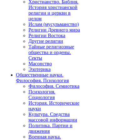
Христианство. Библия.
История христианской
религии и церкви в
целом
Ислам (мусульманство)
Религии Древнего мира
Религии Востока
Другие религии
Тайные религиозные
общества и ордены.
Секты
Масонство
Эзотерика
Общественные науки.
Философия. Психология
Философия. Семиотика
Психология.
Социология
История. Исторические
науки
Культура. Средства
массовой информации
Политика. Партии и
движения
Военная наука.