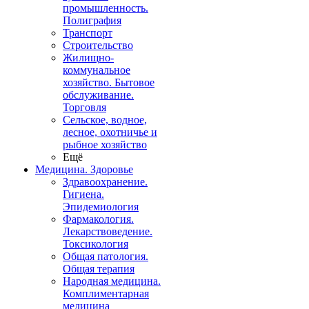
промышленность.
Полиграфия
Транспорт
Строительство
Жилищно-
коммунальное
хозяйство. Бытовое
обслуживание.
Торговля
Сельское, водное,
лесное, охотничье и
рыбное хозяйство
Ещё
Медицина. Здоровье
Здравоохранение.
Гигиена.
Эпидемиология
Фармакология.
Лекарствоведение.
Токсикология
Общая патология.
Общая терапия
Народная медицина.
Комплиментарная
медицина