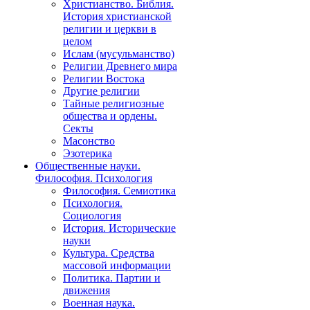
Христианство. Библия.
История христианской
религии и церкви в
целом
Ислам (мусульманство)
Религии Древнего мира
Религии Востока
Другие религии
Тайные религиозные
общества и ордены.
Секты
Масонство
Эзотерика
Общественные науки.
Философия. Психология
Философия. Семиотика
Психология.
Социология
История. Исторические
науки
Культура. Средства
массовой информации
Политика. Партии и
движения
Военная наука.