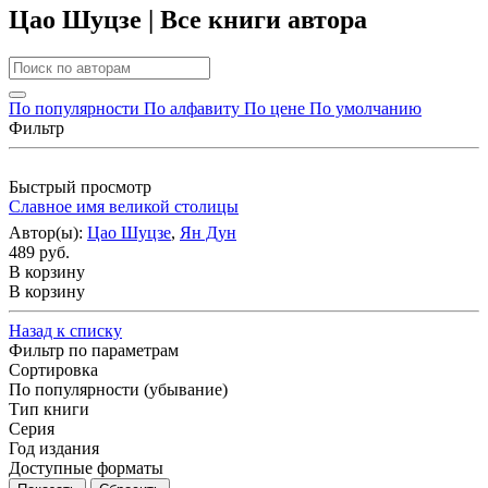
Цао Шуцзе | Все книги автора
По популярности
По алфавиту
По цене
По умолчанию
Фильтр
Быстрый просмотр
Славное имя великой столицы
Автор(ы):
Цао Шуцзе
,
Ян Дун
489 руб.
В корзину
В корзину
Назад к списку
Фильтр по параметрам
Сортировка
По популярности (убывание)
Тип книги
Серия
Год издания
Доступные форматы