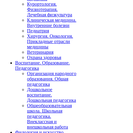
Курортология.
Физиотерапия.
Лечебная физкультура
Клиническая медицина.
Внутренние болезни
Педиатрия
Хирургия. Онкология.
Прикладные отрасли
медицины
Ветеринария
Охрана здоровья
Воспитание. Образование.
Педагогика
Организация народного
образования. Общая
педагогика
Дошкольное
воспитание.
Дошкольная педагогика
Общеобразовательная
школа. Школьная
педагогика.
Внеклассная и
внешкольная работа
Филология и искусство