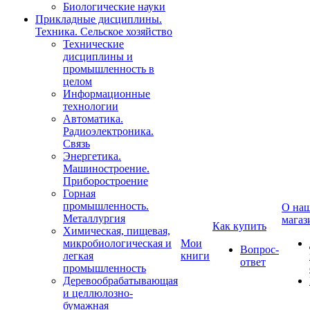
Биологические науки
Прикладные дисциплины.
Техника. Сельское хозяйство
Технические
дисциплины и
промышленность в
целом
Информационные
технологии
Автоматика.
Радиоэлектроника.
Связь
Энергетика.
Машиностроение.
Приборостроение
Горная
промышленность.
О на
Металлургия
магаз
Как купить
Химическая, пищевая,
микробиологическая и
Мои
Вопрос-
легкая
книги
ответ
промышленность
Деревообрабатывающая
и целлюлозно-
бумажная